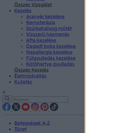
authenti
Összes Vizsgálat
Kezelés
Aranyér kezelése
Kemoterápia
Szürkehályog műtét
Vízszerű hasmenés
Afta kezelése
Dagadt boka kezelése
Napallergia kezelése
Fülgyulladás kezelése
Kötőhártya gyulladás
Összes Kezelés
Életmódváltás
Kutatás
Betegségek A-Z
Tünet