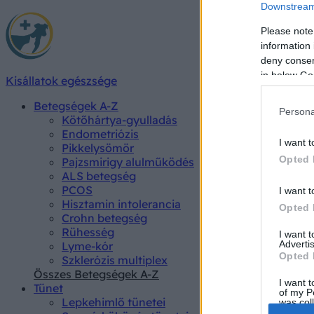
Downstream 
Please note
information 
deny consent
in below Go
Kisállatok egészsége
Betegségek A-Z
Persona
Kötőhártya-gyulladás
Endometriózis
I want t
Pikkelysömör
Opted 
Pajzsmirigy alulműködés
ALS betegség
PCOS
I want t
Hisztamin intolerancia
Opted 
Crohn betegség
Rühesség
I want 
Advertis
Lyme-kór
Opted 
Szklerózis multiplex
Összes Betegségek A-Z
I want t
Tünet
of my P
Lepkehimlő tünetei
was col