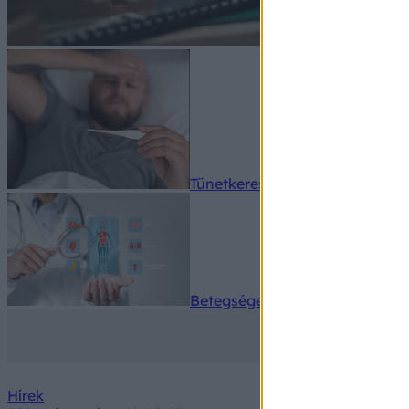
Tünetkereső
Betegségek A-Z
Hírek