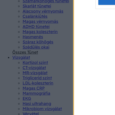
Opted 
Szamárköhögés tünetei
Skarlát tünetei
Alacsony vérnyomás
Google 
Csalánkiütés
Magas vérnyomás
I want t
ADHD tünetei
web or d
Magas koleszterin
Hasmenés
I want t
Száraz köhögés
purpose
Szédülés okai
Összes Tünet
I want 
Vizsgálat
Kortizol szint
I want t
CT-vizsgálat
web or d
MR-vizsgálat
Triglicerid szint
LDL-koleszterin
I want t
Magas CRP
or app.
Mammográfia
EKG
I want t
Hasi ultrahang
Mikrobiom vizsgálat
I want t
Vérvétel