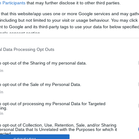
Participants
that may further disclose it to other third parties.
 that this website/app uses one or more Google services and may gath
including but not limited to your visit or usage behaviour. You may click 
 to Google and its third-party tags to use your data for below specifi
ogle consent section.
l Data Processing Opt Outs
o opt-out of the Sharing of my personal data.
In
o opt-out of the Sale of my Personal Data.
In
to opt-out of processing my Personal Data for Targeted
ing.
In
o opt-out of Collection, Use, Retention, Sale, and/or Sharing
ersonal Data that Is Unrelated with the Purposes for which it
lected.