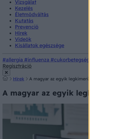
Vizsgálat
Kezelés
Életmódváltás
Kutatás
Prevenció
Hírek
Videók
Kisállatok egészsége
#allergia
#influenza
#cukorbetegség
#orvosmeteorológi
Regisztráció
Hírek
A magyar az egyik legkimerültebb nemzet a világon
A magyar az egyik legkimerültebb 