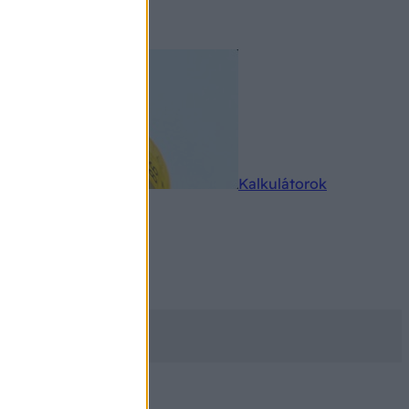
rkereső
Kalkulátorok