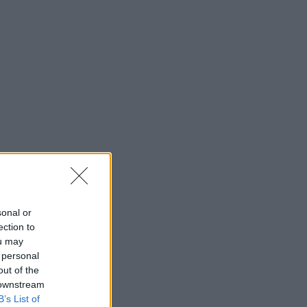
sonal or
ection to
ou may
 personal
out of the
 downstream
B’s List of