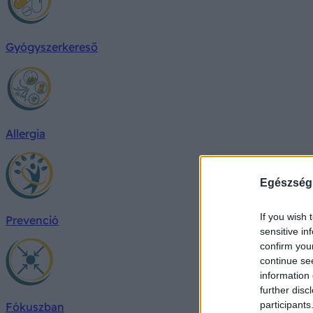
Gyógyszerkereső
Allergia
Egészség
If you wish 
Prevenció
sensitive in
confirm you
continue se
information 
further disc
participants
Fókuszban