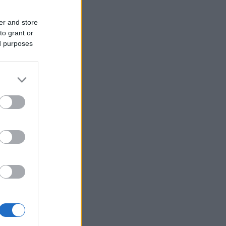
er and store
to grant or
ed purposes