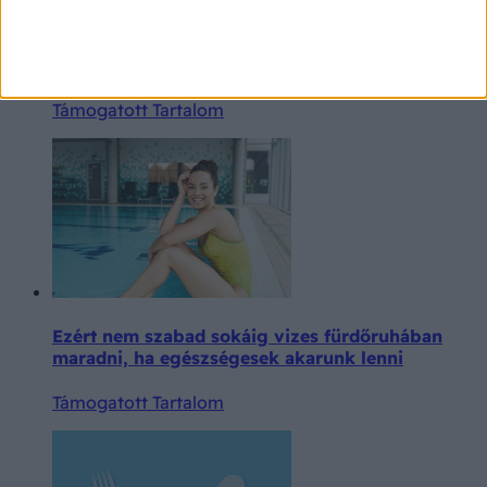
Amiről még az orvosnál is nehezen beszélünk: a
változókori intimpanaszok és kezelésük
Támogatott Tartalom
Ezért nem szabad sokáig vizes fürdőruhában
maradni, ha egészségesek akarunk lenni
Támogatott Tartalom