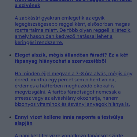
a szívének
A zabkását gyakran emlegetik az egyik
legegészségesebb reggeliként, elsősorban magas
rosttartalma miatt. De több olyan reggeli is létezik,
amely hasonlóan kedvező hatással lehet a
keringési rendszerre.
Eleget alszik, mégis állandóan fáradt? Ez a két
tápanyag hiányozhat a szervezetéből
Ha minden éjjel megvan a 7–8 óra alvás, mégis úgy
ébred, mintha egy percet sem pihent volna,
érdemes a háttérben meghúzódó okokat is
megvizsgálni. A tartós fáradtságot nemcsak a
stressz vagy az alváshiány okozhatja, hanem
bizonyos vitaminok és ásványi anyagok hiánya is.
Ennyi vizet kellene innia naponta a testsúlya
alapján
A napi két liter vízre vonatkozó tanácsot szinte