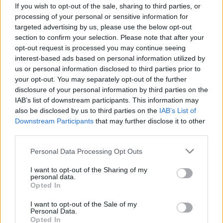
gyógyszer mellett? 12 hiba, ami
If you wish to opt-out of the sale, sharing to third parties, or
processing of your personal or sensitive information for
miatt nem működik a gyógyszer
targeted advertising by us, please use the below opt-out
section to confirm your selection. Please note that after your
opt-out request is processed you may continue seeing
interest-based ads based on personal information utilized by
us or personal information disclosed to third parties prior to
your opt-out. You may separately opt-out of the further
disclosure of your personal information by third parties on the
IAB’s list of downstream participants. This information may
also be disclosed by us to third parties on the
IAB’s List of
Downstream Participants
that may further disclose it to other
third parties.
Please note that this website/app uses one or more Google
Personal Data Processing Opt Outs
services and may gather and store information including but
not limited to your visit or usage behaviour. You may click to
I want to opt-out of the Sharing of my
personal data.
grant or deny consent to Google and its third-party tags to
Opted In
use your data for below specified purposes in below Google
consent section.
I want to opt-out of the Sale of my
Personal Data.
Opted In