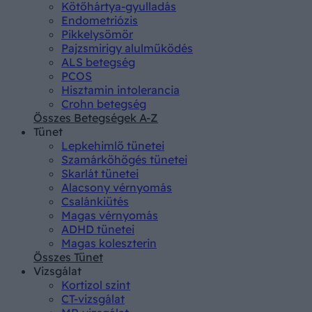
Kötőhártya-gyulladás
Endometriózis
Pikkelysömör
Pajzsmirigy alulműködés
ALS betegség
PCOS
Hisztamin intolerancia
Crohn betegség
Összes Betegségek A-Z
Tünet
Lepkehimlő tünetei
Szamárköhögés tünetei
Skarlát tünetei
Alacsony vérnyomás
Csalánkiütés
Magas vérnyomás
ADHD tünetei
Magas koleszterin
Összes Tünet
Vizsgálat
Kortizol szint
CT-vizsgálat