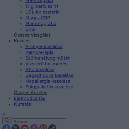
MR-vizsgálat
Triglicerid szint
LDL-koleszterin
Magas CRP
Mammográfia
EKG
Összes Vizsgálat
Kezelés
Aranyér kezelése
Kemoterápia
Szürkehályog műtét
Vízszerű hasmenés
Afta kezelése
Dagadt boka kezelése
Napallergia kezelése
Fülgyulladás kezelése
Összes Kezelés
Életmódváltás
Kutatás