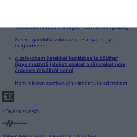
megfelelő szabályok betartásával megelőzhető
lenne.
A válás utáni stressznek hitte a tüneteit – amikor
elkezdtek kihullani a fogai, kiderült az igazság
Sosem gondolta volna az édesanya, hogy ez
megtörténhet.
A szívroham hetekkel korábban is küldhet
figyelmeztető jeleket: ezeket a tüneteket nem
érdemes félvállról venni
Nem minden esetben jön váratlanul a szívroham.
TÜNETKERESŐ
Milyen betegségre utalhatnak a tünetei?