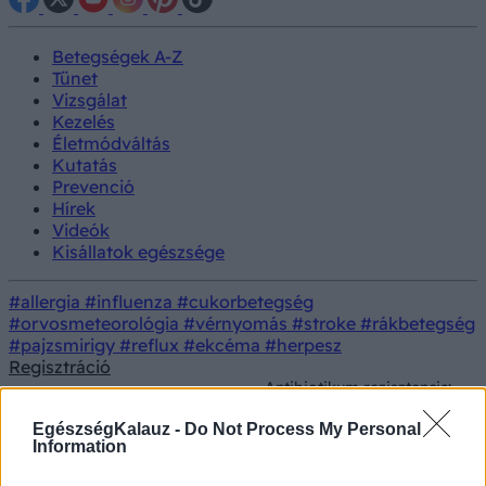
Betegségek A-Z
Tünet
Vizsgálat
Kezelés
Életmódváltás
Kutatás
Prevenció
Hírek
Videók
Kisállatok egészsége
#allergia
#influenza
#cukorbetegség
#orvosmeteorológia
#vérnyomás
#stroke
#rákbetegség
#pajzsmirigy
#reflux
#ekcéma
#herpesz
Regisztráció
Antibiotikum rezisztencia:
Kezelés
Gyógyszerterápia
amikor nem hat a
gyógyszer
EgészségKalauz -
Do Not Process My Personal
Information
Antibiotikum rezisztencia: amikor