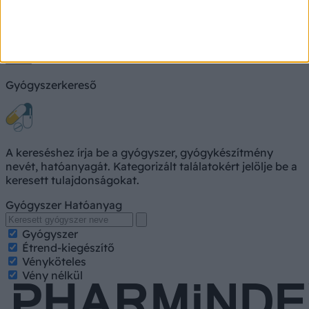
Keresés
Gyógyszerkereső
A kereséshez írja be a gyógyszer, gyógykészítmény
nevét, hatóanyagát. Kategorizált találatokért jelölje be a
keresett tulajdonságokat.
Gyógyszer
Hatóanyag
Gyógyszer
Étrend-kiegészítő
Vényköteles
Vény nélkül