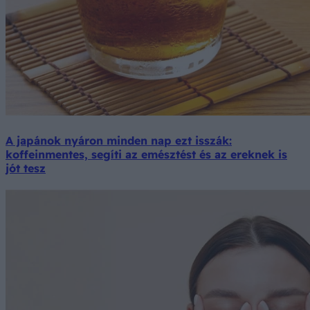
A japánok nyáron minden nap ezt isszák:
koffeinmentes, segíti az emésztést és az ereknek is
jót tesz