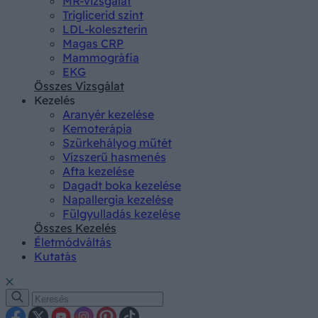
MR-vizsgálat
Triglicerid szint
LDL-koleszterin
Magas CRP
Mammográfia
EKG
Összes Vizsgálat
Kezelés
Aranyér kezelése
Kemoterápia
Szürkehályog műtét
Vízszerű hasmenés
Afta kezelése
Dagadt boka kezelése
Napallergia kezelése
Fülgyulladás kezelése
Összes Kezelés
Életmódváltás
Kutatás