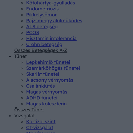
Kötőhártya-gyulladás
Endometriózis
Pikkelysömör
Pajzsmirigy alulműködés
ALS betegség
PCOS
Hisztamin intolerancia
Crohn betegség
Összes Betegségek A-Z
Tünet
Lepkehimlő tünetei
Szamárköhögés tünetei
Skarlát tünetei
Alacsony vérnyomás
Csalánkiütés
Magas vérnyomás
ADHD tünetei
Magas koleszterin
Összes Tünet
Vizsgálat
Kortizol szint
CT-vizsgálat