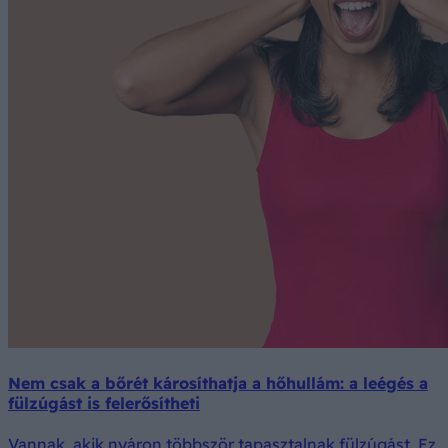
Nem csak a bőrét károsíthatja a hőhullám: a leégés a
fülzúgást is felerősítheti
Vannak, akik nyáron többször tapasztalnak fülzúgást. Ez