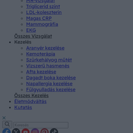
MR-vizsgálat
Triglicerid szint
LDL-koleszterin
Magas CRP
Mammográfia
EKG
Összes Vizsgálat
Kezelés
Aranyér kezelése
Kemoterápia
Szürkehályog műtét
Vízszerű hasmenés
Afta kezelése
Dagadt boka kezelése
Napallergia kezelése
Fülgyulladás kezelése
Összes Kezelés
Életmódváltás
Kutatás