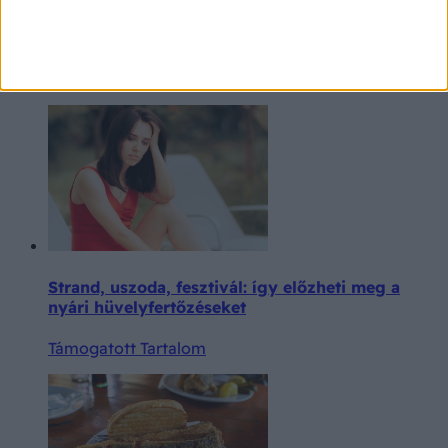
Amiről még az orvosnál is nehezen beszélünk: a
változókori intimpanaszok és kezelésük
Támogatott Tartalom
Strand, uszoda, fesztivál: így előzheti meg a
nyári hüvelyfertőzéseket
Támogatott Tartalom