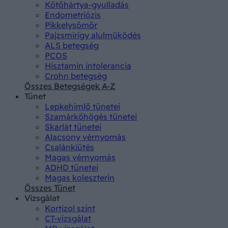
Kötőhártya-gyulladás
Endometriózis
Pikkelysömör
Pajzsmirigy alulműködés
ALS betegség
PCOS
Hisztamin intolerancia
Crohn betegség
Összes Betegségek A-Z
Tünet
Lepkehimlő tünetei
Szamárköhögés tünetei
Skarlát tünetei
Alacsony vérnyomás
Csalánkiütés
Magas vérnyomás
ADHD tünetei
Magas koleszterin
Összes Tünet
Vizsgálat
Kortizol szint
CT-vizsgálat