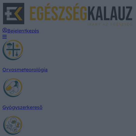
E
Bejelentkezés
Orvosmeteorológia
Gyógyszerkereső