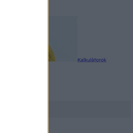
rkereső
Kalkulátorok