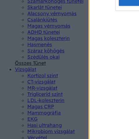
Opted 
Szamárköhögés tünetei
Skarlát tünetei
Alacsony vérnyomás
Google 
Csalánkiütés
Magas vérnyomás
I want t
ADHD tünetei
web or d
Magas koleszterin
Hasmenés
I want t
Száraz köhögés
purpose
Szédülés okai
Összes Tünet
I want 
Vizsgálat
Kortizol szint
I want t
CT-vizsgálat
web or d
MR-vizsgálat
Triglicerid szint
LDL-koleszterin
I want t
Magas CRP
or app.
Mammográfia
EKG
I want t
Hasi ultrahang
Mikrobiom vizsgálat
I want t
Vérvétel