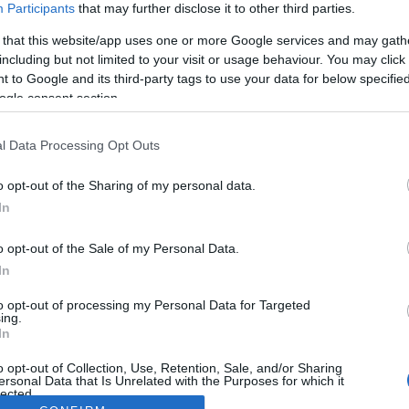
Participants
that may further disclose it to other third parties.
 that this website/app uses one or more Google services and may gath
including but not limited to your visit or usage behaviour. You may click 
 to Google and its third-party tags to use your data for below specifi
ogle consent section.
l Data Processing Opt Outs
o opt-out of the Sharing of my personal data.
In
o opt-out of the Sale of my Personal Data.
In
to opt-out of processing my Personal Data for Targeted
ing.
In
o opt-out of Collection, Use, Retention, Sale, and/or Sharing
ersonal Data that Is Unrelated with the Purposes for which it
lected.