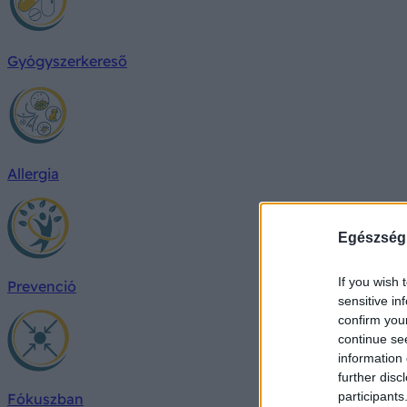
Gyógyszerkereső
Allergia
Egészség
If you wish 
Prevenció
sensitive in
confirm you
continue se
information 
further disc
participants
Fókuszban