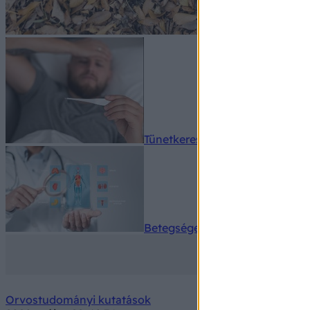
Tünetkereső
Betegségek A-Z
Orvostudományi kutatások