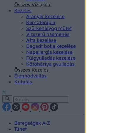
authenti
Összes Vizsgálat
Kezelés
Aranyér kezelése
Kemoterápia
Szürkehályog műtét
Vízszerű hasmenés
Afta kezelése
Dagadt boka kezelése
Napallergia kezelése
Fülgyulladás kezelése
Kötőhártya gyulladás
Összes Kezelés
Életmódváltás
Kutatás
Betegségek A-Z
Tünet