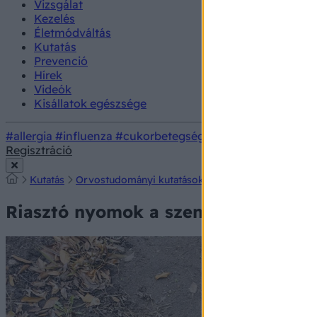
Vizsgálat
Kezelés
Életmódváltás
Kutatás
Prevenció
Hírek
Videók
Kisállatok egészsége
#allergia
#influenza
#cukorbetegség
#orvosmeteorológi
Regisztráció
Kutatás
Orvostudományi kutatások
Riasztó nyomok a sze
Riasztó nyomok a szennyvízben: dag