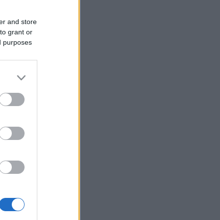
er and store
to grant or
ed purposes