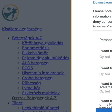
Downstream 
Please note
information 
deny consent
in below Go
Kisállatok egészsége
Betegségek A-Z
Persona
Kötőhártya-gyulladás
Endometriózis
I want t
Pikkelysömör
Opted 
Pajzsmirigy alulműködés
ALS betegség
PCOS
I want t
Hisztamin intolerancia
Opted 
Crohn betegség
Rühesség
I want 
Advertis
Lyme-kór
Opted 
Szklerózis multiplex
Összes Betegségek A-Z
I want t
Tünet
of my P
Lepkehimlő tünetei
was col