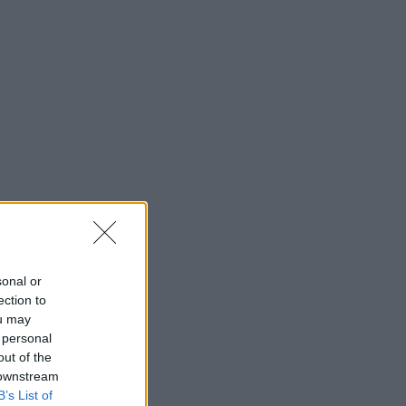
sonal or
ection to
ou may
 personal
out of the
 downstream
B’s List of