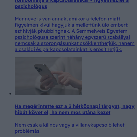
rombolhatja a kapcsolatainkat - figyelmeztet a
pszichológus
Már neve is van annak, amikor a telefon miatt
figyelmen kívül hagyjuk a mellettünk ülő embert:
ezt hívják phubbingnak. A Semmelweis Egyetem
pszichológusa szerint néhány egyszerű szabállyal
nemcsak a szorongásunkat csökkenthetjük, hanem
a családi és párkapcsolatainkat is erősíthetjük.
Ha megérintette ezt a 3 hétköznapi tárgyat, nagy
hibát követ el, ha nem mos utána kezet
Nem csak a kilincs vagy a villanykapcsoló lehet
problémás.