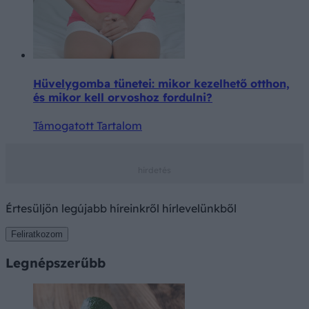
Hüvelygomba tünetei: mikor kezelhető otthon,
és mikor kell orvoshoz fordulni?
Támogatott Tartalom
Értesüljön legújabb híreinkről hírlevelünkből
Feliratkozom
Legnépszerűbb