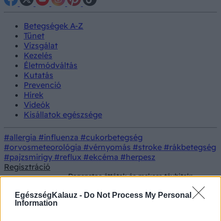
Betegségek A-Z
Tünet
Vizsgálat
Kezelés
Életmódváltás
Kutatás
Prevenció
Hírek
Videók
Kisállatok egészsége
#allergia
#influenza
#cukorbetegség
#orvosmeteorológia
#vérnyomás
#stroke
#rákbetegség
#pajzsmirigy
#reflux
#ekcéma
#herpesz
Regisztráció
Daganatos áttétek és makacs tévhitek:
Betegségek
ezért ne dőljön be a „szomszédasszony”
tanácsainak!
EgészségKalauz -
Do Not Process My Personal
Information
Daganatos áttétek és makacs