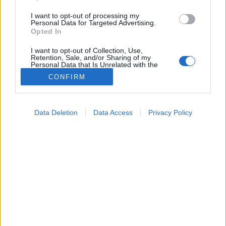
I want to opt-out of processing my
Personal Data for Targeted Advertising.
Opted In
I want to opt-out of Collection, Use,
Retention, Sale, and/or Sharing of my
Personal Data that Is Unrelated with the
Purposes for which it was collected.
CONFIRM
Opted Out
Google consents
Betegségek
Data Deletion
Data Access
Privacy Policy
2026. május 17. 16:54
I want to allow Google to enable storage
Megosztás
Küldés
Küldés Messengeren
related to advertising like cookies on web or
device identifiers in apps.
PTA
I want to allow my user data to be sent to
szerző
Google for online advertising purposes.
I want to allow Google to send me
personalized advertising.
Ön szerint miért dőlnek be még mindig sokan a
„garantált” rákgyógyító csodaszereknek az
I want to allow Google to enable storage