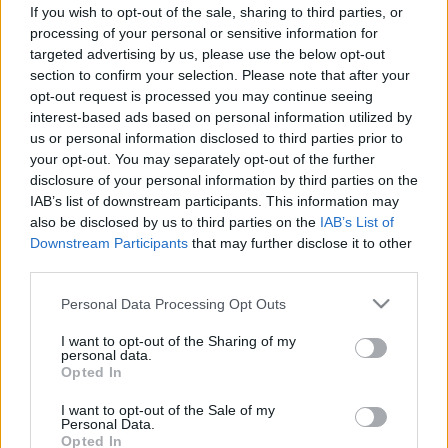
tévhitek: ezért ne dőljön be a
If you wish to opt-out of the sale, sharing to third parties, or
processing of your personal or sensitive information for
„szomszédasszony” tanácsainak!
targeted advertising by us, please use the below opt-out
section to confirm your selection. Please note that after your
opt-out request is processed you may continue seeing
interest-based ads based on personal information utilized by
us or personal information disclosed to third parties prior to
your opt-out. You may separately opt-out of the further
disclosure of your personal information by third parties on the
IAB’s list of downstream participants. This information may
also be disclosed by us to third parties on the
IAB’s List of
Downstream Participants
that may further disclose it to other
third parties.
Please note that this website/app uses one or more Google
Personal Data Processing Opt Outs
services and may gather and store information including but
not limited to your visit or usage behaviour. You may click to
I want to opt-out of the Sharing of my
personal data.
grant or deny consent to Google and its third-party tags to
Opted In
use your data for below specified purposes in below Google
consent section.
I want to opt-out of the Sale of my
Personal Data.
Opted In