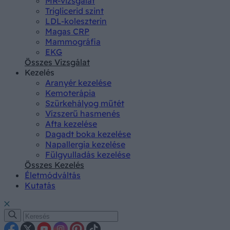
MR-vizsgálat
Triglicerid szint
LDL-koleszterin
Magas CRP
Mammográfia
EKG
Összes Vizsgálat
Kezelés
Aranyér kezelése
Kemoterápia
Szürkehályog műtét
Vízszerű hasmenés
Afta kezelése
Dagadt boka kezelése
Napallergia kezelése
Fülgyulladás kezelése
Összes Kezelés
Életmódváltás
Kutatás