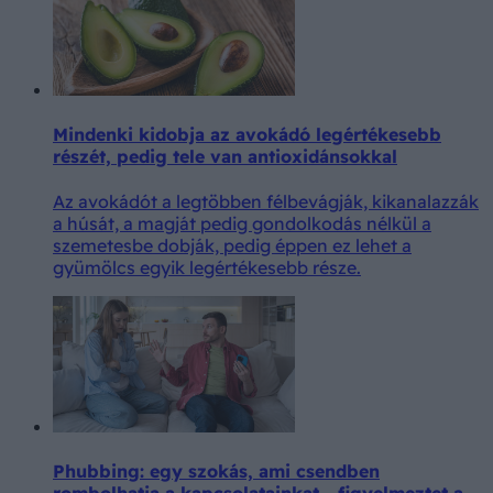
Mindenki kidobja az avokádó legértékesebb
részét, pedig tele van antioxidánsokkal
Az avokádót a legtöbben félbevágják, kikanalazzák
a húsát, a magját pedig gondolkodás nélkül a
szemetesbe dobják, pedig éppen ez lehet a
gyümölcs egyik legértékesebb része.
Phubbing: egy szokás, ami csendben