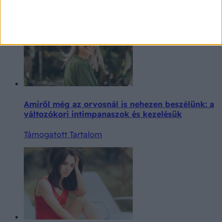
Amiről még az orvosnál is nehezen beszélünk: a
változókori intimpanaszok és kezelésük
Támogatott Tartalom