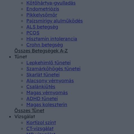
Kötőhártya-gyulladás
Endometriózis
Pikkelysömör
Pajzsmirigy alulműködés
ALS betegség
PCOS
Hisztamin intolerancia
Crohn betegség
Összes Betegségek A-Z
Tünet
Lepkehimlő tünetei
Szamárköhögés tünetei
Skarlát tünetei
Alacsony vérnyomás
Csalánkiütés
Magas vérnyomás
ADHD tünetei
Magas koleszterin
Összes Tünet
Vizsgálat
Kortizol szint
CT-vizsgálat