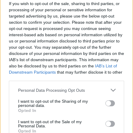
If you wish to opt-out of the sale, sharing to third parties, or
Így kezdődik a rák – A tudósok
processing of your personal or sensitive information for
leírták azt a fordulópontot, ahol a
targeted advertising by us, please use the below opt-out
section to confirm your selection. Please note that after your
sejtek kontrollálatlanul szaporodni
opt-out request is processed you may continue seeing
kezdenek
interest-based ads based on personal information utilized by
us or personal information disclosed to third parties prior to
your opt-out. You may separately opt-out of the further
disclosure of your personal information by third parties on the
IAB’s list of downstream participants. This information may
also be disclosed by us to third parties on the
IAB’s List of
Downstream Participants
that may further disclose it to other
third parties.
Please note that this website/app uses one or more Google
Personal Data Processing Opt Outs
services and may gather and store information including but
not limited to your visit or usage behaviour. You may click to
I want to opt-out of the Sharing of my
personal data.
grant or deny consent to Google and its third-party tags to
Opted In
use your data for below specified purposes in below Google
consent section.
I want to opt-out of the Sale of my
Personal Data.
Opted In