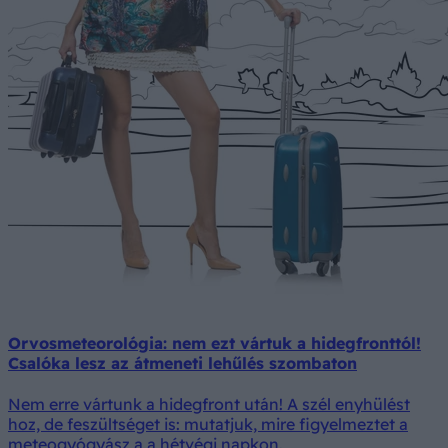
Orvosmeteorológia: nem ezt vártuk a hidegfronttól!
Csalóka lesz az átmeneti lehűlés szombaton
Nem erre vártunk a hidegfront után! A szél enyhülést
hoz, de feszültséget is: mutatjuk, mire figyelmeztet a
meteogyógyász a a hétvégi napkon.