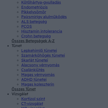
Kötőhártya-gyulladás
Endometriózis
Pikkelysömör
Pajzsmirigy alulműködés
ALS betegség
PCOS
Hisztamin intolerancia
Crohn betegség
Összes Betegségek A-Z
Tünet
Lepkehimlő tünetei
Szamárköhögés tünetei
Skarlát tünetei
Alacsony vérnyomás
Csalánkiütés
Magas vérnyomás
ADHD tünetei
Magas koleszterin
Összes Tünet
Vizsgálat
Kortizol szint
CT-vizsgálat