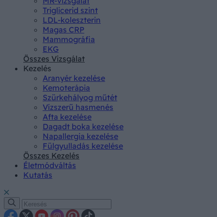
MR-vizsgálat
Triglicerid szint
LDL-koleszterin
Magas CRP
Mammográfia
EKG
Összes Vizsgálat
Kezelés
Aranyér kezelése
Kemoterápia
Szürkehályog műtét
Vízszerű hasmenés
Afta kezelése
Dagadt boka kezelése
Napallergia kezelése
Fülgyulladás kezelése
Összes Kezelés
Életmódváltás
Kutatás