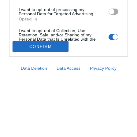
I want to opt-out of processing my
Personal Data for Targeted Advertising.
Opted In
I want to opt-out of Collection, Use,
Retention, Sale, and/or Sharing of my
Personal Data that Is Unrelated with the
Purposes for which it was collected.
CONFIRM
Opted Out
Google consents
Data Deletion
Data Access
Privacy Policy
I want to allow Google to enable storage
related to advertising like cookies on web or
Orvostudományi kutatások
device identifiers in apps.
2026. június 04. 12:24
Megosztás
Küldés
Küldés Messengeren
I want to allow my user data to be sent to
Google for online advertising purposes.
Tomanóczy Andrea
I want to allow Google to send me
szerkesztő
personalized advertising.
I want to allow Google to enable storage