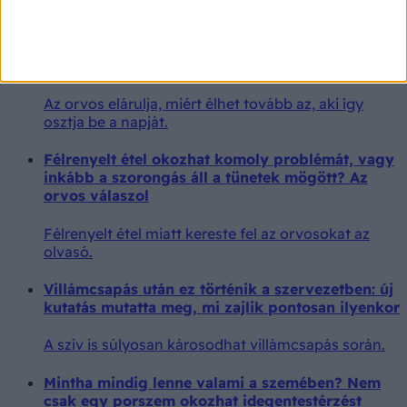
A 8-8-8 szabály lehet a hosszú élet egyik titka –
orvos szerint az agyat és a szívet is védi
Az orvos elárulja, miért élhet tovább az, aki így
osztja be a napját.
Félrenyelt étel okozhat komoly problémát, vagy
inkább a szorongás áll a tünetek mögött? Az
orvos válaszol
Félrenyelt étel miatt kereste fel az orvosokat az
olvasó.
Villámcsapás után ez történik a szervezetben: új
kutatás mutatta meg, mi zajlik pontosan ilyenkor
A szív is súlyosan károsodhat villámcsapás során.
Mintha mindig lenne valami a szemében? Nem
csak egy porszem okozhat idegentestérzést