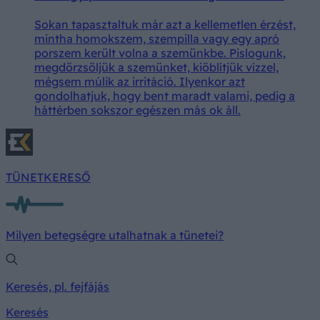
Sokan tapasztaltuk már azt a kellemetlen érzést,
mintha homokszem, szempilla vagy egy apró
porszem került volna a szemünkbe. Pislogunk,
megdörzsöljük a szemünket, kiöblítjük vízzel,
mégsem múlik az irritáció. Ilyenkor azt
gondolhatjuk, hogy bent maradt valami, pedig a
háttérben sokszor egészen más ok áll.
TÜNETKERESŐ
Milyen betegségre utalhatnak a tünetei?
Keresés, pl. fejfájás
Keresés