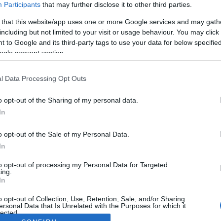
Participants
that may further disclose it to other third parties.
 that this website/app uses one or more Google services and may gath
including but not limited to your visit or usage behaviour. You may click 
 to Google and its third-party tags to use your data for below specifi
ogle consent section.
l Data Processing Opt Outs
o opt-out of the Sharing of my personal data.
In
o opt-out of the Sale of my Personal Data.
In
to opt-out of processing my Personal Data for Targeted
ing.
In
o opt-out of Collection, Use, Retention, Sale, and/or Sharing
ersonal Data that Is Unrelated with the Purposes for which it
lected.