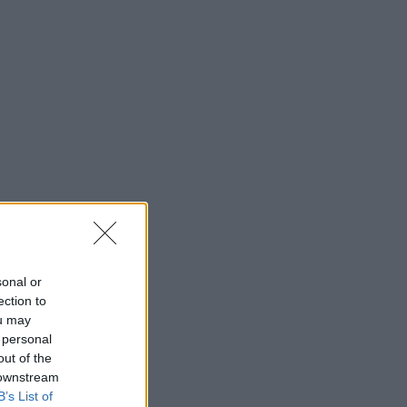
sonal or
ection to
ou may
 personal
out of the
 downstream
B’s List of