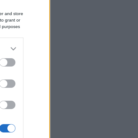
er and store
to grant or
ed purposes