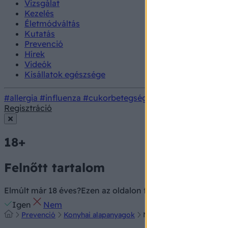
Vizsgálat
Kezelés
Életmódváltás
Kutatás
Prevenció
Hírek
Videók
Kisállatok egészsége
#allergia
#influenza
#cukorbetegség
#orvosmeteorológi
Regisztráció
18+
Felnőtt tartalom
Elmúlt már 18 éves?
Ezen az oldalon felnőtt tartalom találh
Igen
Nem
Prevenció
Konyhai alapanyagok
Most kell elkészíteni a n