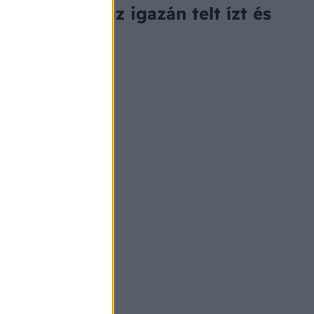
ő adja meg az igazán telt ízt és