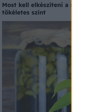
Most kell elkészíteni a nagymama hír
tökéletes színt