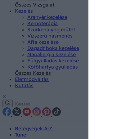
authenti
Összes Vizsgálat
Kezelés
Aranyér kezelése
Kemoterápia
Szürkehályog műtét
Vízszerű hasmenés
Afta kezelése
Dagadt boka kezelése
Napallergia kezelése
Fülgyulladás kezelése
Kötőhártya gyulladás
Összes Kezelés
Életmódváltás
Kutatás
Betegségek A-Z
Tünet