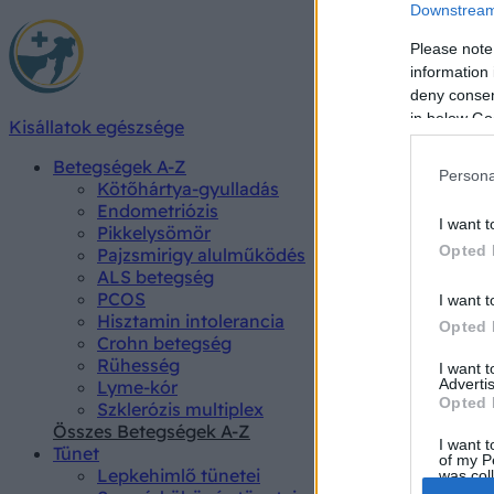
Downstream 
Please note
information 
deny consent
in below Go
Kisállatok egészsége
Betegségek A-Z
Persona
Kötőhártya-gyulladás
Endometriózis
I want t
Pikkelysömör
Opted 
Pajzsmirigy alulműködés
ALS betegség
PCOS
I want t
Hisztamin intolerancia
Opted 
Crohn betegség
Rühesség
I want 
Advertis
Lyme-kór
Opted 
Szklerózis multiplex
Összes Betegségek A-Z
I want t
Tünet
of my P
Lepkehimlő tünetei
was col