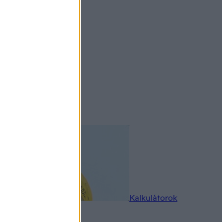
rkereső
Kalkulátorok