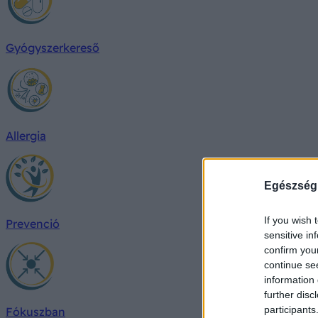
Gyógyszerkereső
Allergia
Egészség
If you wish 
Prevenció
sensitive in
confirm you
continue se
information 
further disc
participants
Fókuszban