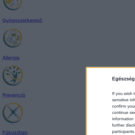
Gyógyszerkereső
Allergia
Egészség
If you wish 
Prevenció
sensitive in
confirm you
continue se
information 
further disc
participants
Fókuszban