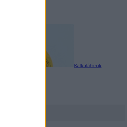
rkereső
Kalkulátorok