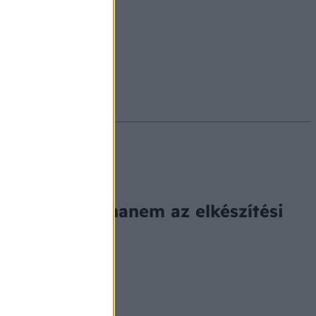
#ekcéma
#herpesz
si mód is fontos
a mennyiség, hanem az elkészítési