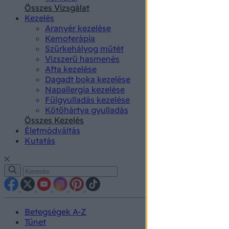
authenti
Összes Vizsgálat
Kezelés
Aranyér kezelése
Kemoterápia
Szürkehályog műtét
Vízszerű hasmenés
Afta kezelése
Dagadt boka kezelése
Napallergia kezelése
Fülgyulladás kezelése
Kötőhártya gyulladás
Összes Kezelés
Életmódváltás
Kutatás
Betegségek A-Z
Tünet