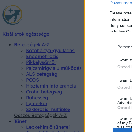
Downstream 
Please note
information 
deny consent
in below Go
Kisállatok egészsége
Betegségek A-Z
Persona
Kötőhártya-gyulladás
Endometriózis
I want t
Pikkelysömör
Opted 
Pajzsmirigy alulműködés
ALS betegség
PCOS
I want t
Hisztamin intolerancia
Opted 
Crohn betegség
Rühesség
I want 
Advertis
Lyme-kór
Opted 
Szklerózis multiplex
Összes Betegségek A-Z
I want t
Tünet
of my P
Lepkehimlő tünetei
was col