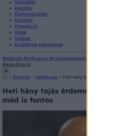
Vizsgálat
Kezelés
Életmódváltás
Kutatás
Prevenció
Hírek
Videók
Kisállatok egészsége
#allergia
#influenza
#cukorbetegség
#orvosmeteorológi
Regisztráció
Életmód
Táplálkozás
Heti hány tojás érdemes enni? Táplá
Heti hány tojás érdemes enni? Táplá
mód is fontos