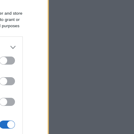
er and store
to grant or
ed purposes