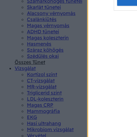
Opted 
Szamárköhögés tünetei
Skarlát tünetei
Alacsony vérnyomás
Google 
Csalánkiütés
Magas vérnyomás
I want t
ADHD tünetei
web or d
Magas koleszterin
Hasmenés
I want t
Száraz köhögés
purpose
Szédülés okai
Összes Tünet
I want 
Vizsgálat
Kortizol szint
I want t
CT-vizsgálat
web or d
MR-vizsgálat
Triglicerid szint
LDL-koleszterin
I want t
Magas CRP
or app.
Mammográfia
EKG
I want t
Hasi ultrahang
Mikrobiom vizsgálat
I want t
Vérvétel