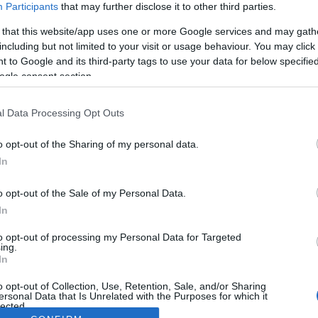
Participants
that may further disclose it to other third parties.
 that this website/app uses one or more Google services and may gath
including but not limited to your visit or usage behaviour. You may click 
 to Google and its third-party tags to use your data for below specifi
ogle consent section.
l Data Processing Opt Outs
o opt-out of the Sharing of my personal data.
In
o opt-out of the Sale of my Personal Data.
In
to opt-out of processing my Personal Data for Targeted
ing.
In
o opt-out of Collection, Use, Retention, Sale, and/or Sharing
ersonal Data that Is Unrelated with the Purposes for which it
lected.