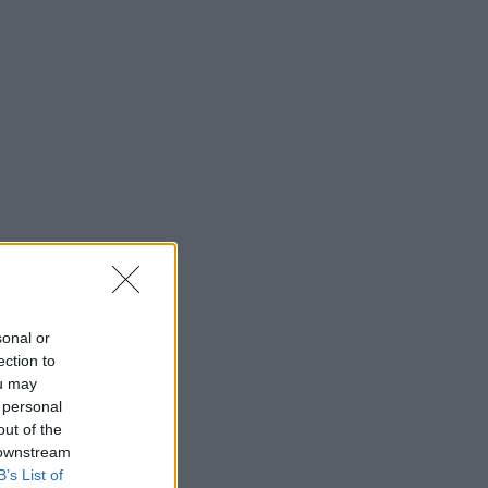
sonal or
ection to
ou may
 personal
out of the
 downstream
B’s List of