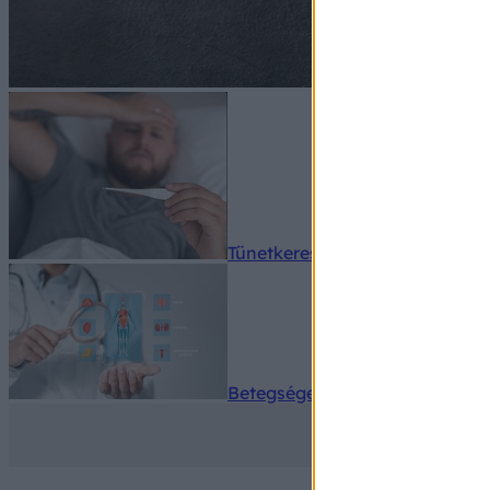
Tünetkereső
Betegségek A-Z