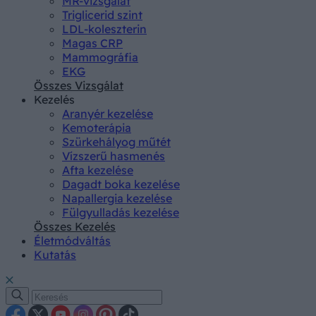
MR-vizsgálat
Triglicerid szint
LDL-koleszterin
Magas CRP
Mammográfia
EKG
Összes Vizsgálat
Kezelés
Aranyér kezelése
Kemoterápia
Szürkehályog műtét
Vízszerű hasmenés
Afta kezelése
Dagadt boka kezelése
Napallergia kezelése
Fülgyulladás kezelése
Összes Kezelés
Életmódváltás
Kutatás