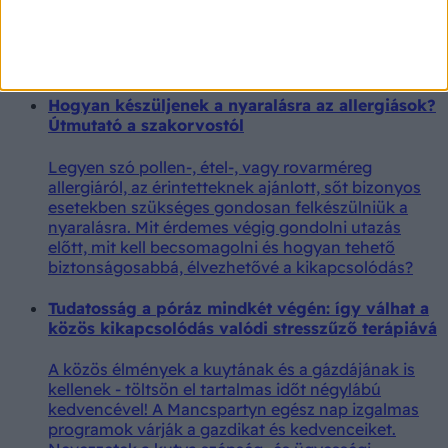
mások érzelmeit, és képes ezekhez alkalmazkodni a
mindennapi helyzetekben. Ha ez kevésbé fejlett, az
gyakran a kommunikációban mutatkozik meg
először.
Hogyan készüljenek a nyaralásra az allergiások?
Útmutató a szakorvostól
Legyen szó pollen-, étel-, vagy rovarméreg
allergiáról, az érintetteknek ajánlott, sőt bizonyos
esetekben szükséges gondosan felkészülniük a
nyaralásra. Mit érdemes végig gondolni utazás
előtt, mit kell becsomagolni és hogyan tehető
biztonságosabbá, élvezhetővé a kikapcsolódás?
Tudatosság a póráz mindkét végén: így válhat a
közös kikapcsolódás valódi stresszűző terápiává
A közös élmények a kuytának és a gázdájának is
kellenek - töltsön el tartalmas időt négylábú
kedvencével! A Mancspartyn egész nap izgalmas
programok várják a gazdikat és kedvenceiket.