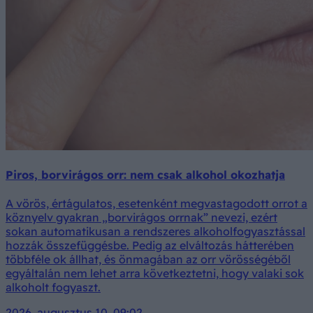
Piros, borvirágos orr: nem csak alkohol okozhatja
A vörös, értágulatos, esetenként megvastagodott orrot a
köznyelv gyakran „borvirágos orrnak” nevezi, ezért
sokan automatikusan a rendszeres alkoholfogyasztással
hozzák összefüggésbe. Pedig az elváltozás hátterében
többféle ok állhat, és önmagában az orr vörösségéből
egyáltalán nem lehet arra következtetni, hogy valaki sok
alkoholt fogyaszt.
2026. augusztus 10. 09:02