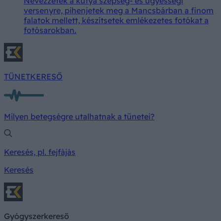
Nevezzetek a kutya szépség- és ügyességi
versenyre, pihenjetek meg a Mancsbárban a finom
falatok mellett, készítsetek emlékezetes fotókat a
fotósarokban.
TÜNETKERESŐ
Milyen betegségre utalhatnak a tünetei?
Keresés, pl. fejfájás
Keresés
Gyógyszerkereső