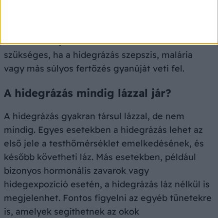
például magas láz (38,5°C fölött), mellkasi
fájdalom, légzési nehézségek, bőrkiütés, hányás,
súlyos fejfájás, vagy ha a hidegrázás ismétlődő
rohamokban jelentkezik. Azonnali orvosi ellátás
szükséges, ha a hidegrázás szepszis, malária
vagy más súlyos fertőzés gyanúját veti fel.
A hidegrázás mindig lázzal jár?
A hidegrázás gyakran társul lázzal, de nem
mindig. Egyes esetekben a hidegrázás lehet az
első jele a testhőmérséklet emelkedésének, és
később követheti láz. Más esetekben, például
bizonyos hormonális zavarok vagy
hidegexpozíció esetén, a hidegrázás láz nélkül is
megjelenhet. Fontos figyelni az egyéb tünetekre
is, amelyek segíthetnek az okok