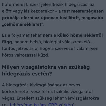
hőtermelést. Ezért jelentkezik hidegrázás láz
előtt vagy láz kezdetekor – a test
mesterségesen
próbálja elérni az újonnan beállított, magasabb
„célhőmérsékletet”
.
Ez a folyamat tehát
nem a külső hőmérséklettől
függ
, hanem belső, biológiai válaszreakció –
fontos jelzés arra, hogy a szervezet valamilyen
kóros változással küzd.
Milyen vizsgálatokra van szükség
hidegrázás esetén?
A hidegrázás kivizsgálásához az orvos
kórtörténetet vesz fel és fizikális vizsgálatot
végez. Emellett szükség lehet vérvizsgálatokra
(pl.
fehérvérsejtszám
,
CRP
,
vérkép
),