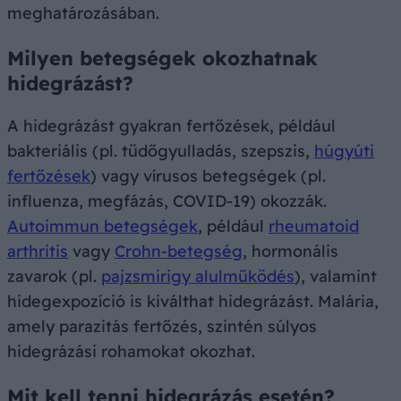
meghatározásában.
Milyen betegségek okozhatnak
hidegrázást?
A hidegrázást gyakran fertőzések, például
bakteriális (pl. tüdőgyulladás, szepszis,
húgyúti
fertőzések
) vagy vírusos betegségek (pl.
influenza, megfázás, COVID-19) okozzák.
Autoimmun betegségek
, például
rheumatoid
arthritis
vagy
Crohn-betegség
, hormonális
zavarok (pl.
pajzsmirigy alulműködés
), valamint
hidegexpozíció is kiválthat hidegrázást. Malária,
amely parazitás fertőzés, szintén súlyos
hidegrázási rohamokat okozhat.
Mit kell tenni hidegrázás esetén?