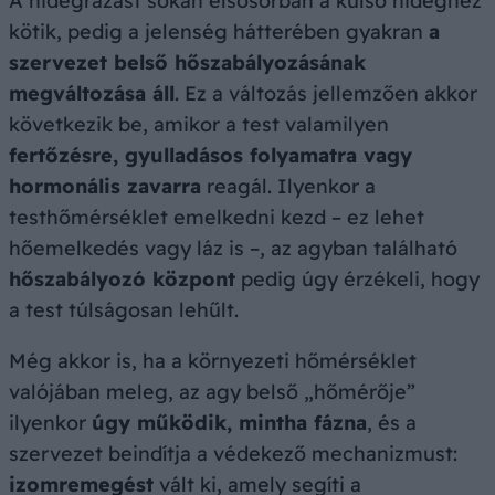
A hidegrázást sokan elsősorban a külső hideghez
kötik, pedig a jelenség hátterében gyakran
a
szervezet belső hőszabályozásának
megváltozása áll
. Ez a változás jellemzően akkor
következik be, amikor a test valamilyen
fertőzésre, gyulladásos folyamatra vagy
hormonális zavarra
reagál. Ilyenkor a
testhőmérséklet emelkedni kezd – ez lehet
hőemelkedés vagy láz is –, az agyban található
hőszabályozó központ
pedig úgy érzékeli, hogy
a test túlságosan lehűlt.
Még akkor is, ha a környezeti hőmérséklet
valójában meleg, az agy belső „hőmérője”
ilyenkor
úgy működik, mintha fázna
, és a
szervezet beindítja a védekező mechanizmust:
izomremegést
vált ki, amely segíti a