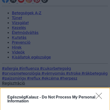
Betegségek A-Z
Tünet
Vizsgálat
Kezelés
Életmódváltás
Kutatás
Prevenció
Hírek
Videók
Kisállatok egészsége
#allergia
#influenza
#cukorbetegség
#orvosmeteorológia
#vérnyomás
#stroke
#rákbetegség
#pajzsmirigy
#reflux
#ekcéma
#herpesz
Regisztráció
EgészségKalauz -
Do Not Process My Personal
Information
Tünet
Hidegrázás