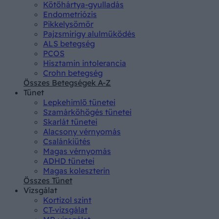
Kötőhártya-gyulladás
Endometriózis
Pikkelysömör
Pajzsmirigy alulműködés
ALS betegség
PCOS
Hisztamin intolerancia
Crohn betegség
Összes Betegségek A-Z
Tünet
Lepkehimlő tünetei
Szamárköhögés tünetei
Skarlát tünetei
Alacsony vérnyomás
Csalánkiütés
Magas vérnyomás
ADHD tünetei
Magas koleszterin
Összes Tünet
Vizsgálat
Kortizol szint
CT-vizsgálat