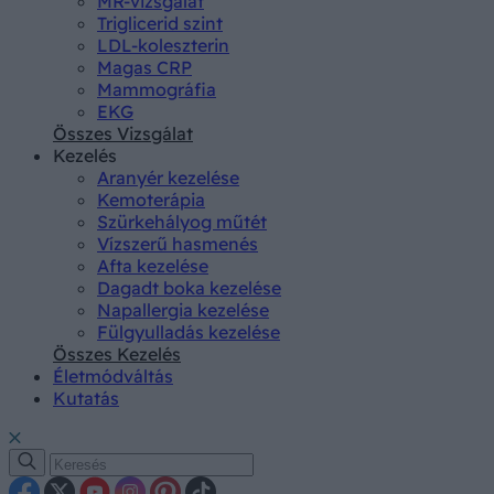
MR-vizsgálat
Triglicerid szint
LDL-koleszterin
Magas CRP
Mammográfia
EKG
Összes Vizsgálat
Kezelés
Aranyér kezelése
Kemoterápia
Szürkehályog műtét
Vízszerű hasmenés
Afta kezelése
Dagadt boka kezelése
Napallergia kezelése
Fülgyulladás kezelése
Összes Kezelés
Életmódváltás
Kutatás