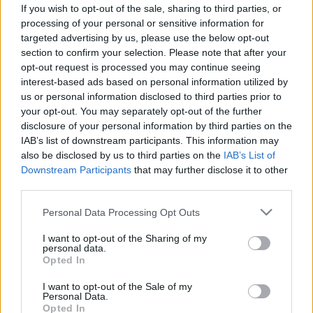
If you wish to opt-out of the sale, sharing to third parties, or
Hidegrázás
processing of your personal or sensitive information for
targeted advertising by us, please use the below opt-out
section to confirm your selection. Please note that after your
Mire utal a hidegrázás?
opt-out request is processed you may continue seeing
interest-based ads based on personal information utilized by
us or personal information disclosed to third parties prior to
A hidegrázás a test akaratlan remegése, amely
your opt-out. You may separately opt-out of the further
általában hőemelkedéssel vagy lázzal jár együtt.
disclosure of your personal information by third parties on the
IAB’s list of downstream participants. This information may
Mi a hidegrázás?
also be disclosed by us to third parties on the
IAB’s List of
Downstream Participants
that may further disclose it to other
third parties.
A hidegrázás egy jól ismert, gyakran ijesztő testi
Please note that this website/app uses one or more Google
tünet, amely során az ember remegni kezd, bőre
Personal Data Processing Opt Outs
services and may gather and store information including but
libabőrös lesz, és úgy érzi, hogy fázik – még
not limited to your visit or usage behaviour. You may click to
I want to opt-out of the Sharing of my
personal data.
akkor is, ha a környezet hőmérséklete nem
grant or deny consent to Google and its third-party tags to
Opted In
use your data for below specified purposes in below Google
indokolja ezt. Orvosi szempontból a hidegrázás a
consent section.
I want to opt-out of the Sale of my
testhőmérséklet szabályozásáért felelős
Personal Data.
Opted In
idegrendszeri folyamat egyik megnyilvánulása,