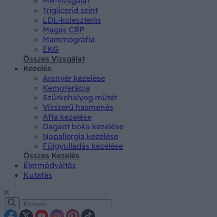
MR-vizsgálat
Triglicerid szint
LDL-koleszterin
Magas CRP
Mammográfia
EKG
Összes Vizsgálat
Kezelés
Aranyér kezelése
Kemoterápia
Szürkehályog műtét
Vízszerű hasmenés
Afta kezelése
Dagadt boka kezelése
Napallergia kezelése
Fülgyulladás kezelése
Összes Kezelés
Életmódváltás
Kutatás