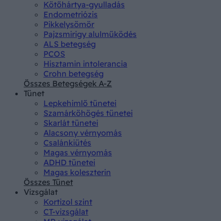
Kötőhártya-gyulladás
Endometriózis
Pikkelysömör
Pajzsmirigy alulműködés
ALS betegség
PCOS
Hisztamin intolerancia
Crohn betegség
Összes Betegségek A-Z
Tünet
Lepkehimlő tünetei
Szamárköhögés tünetei
Skarlát tünetei
Alacsony vérnyomás
Csalánkiütés
Magas vérnyomás
ADHD tünetei
Magas koleszterin
Összes Tünet
Vizsgálat
Kortizol szint
CT-vizsgálat