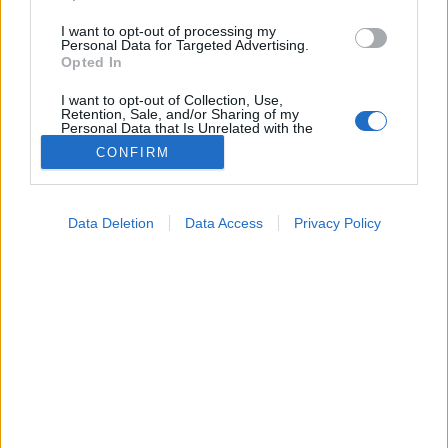
I want to opt-out of processing my
Personal Data for Targeted Advertising.
Opted In
I want to opt-out of Collection, Use,
Retention, Sale, and/or Sharing of my
Personal Data that Is Unrelated with the
Purposes for which it was collected.
CONFIRM
Opted Out
Tünet
Google consents
2025. február 26. 16:54
Data Deletion
Data Access
Privacy Policy
Megosztás
Küldés
Küldés Messengeren
I want to allow Google to enable storage
related to advertising like cookies on web or
device identifiers in apps.
Egészségkalauz
Palotás Andrea
szakértő
Egészségkalauz
gyógytornász-fizioterapeuta
I want to allow my user data to be sent to
Google for online advertising purposes.
I want to allow Google to send me
Mit tehetünk, ha a derékfájás szinte minden napunkat
personalized advertising.
megkeseríti?
I want to allow Google to enable storage