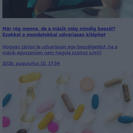
Már rég menne, de a másik még mindig beszél?
Ezekkel a mondatokkal udvariasan kiléphet
Hogyan zárjon le udvariasan egy beszélgetést, ha a
másik egyszerűen nem hagyja szóhoz jutni?
2026. augusztus 10. 17:54