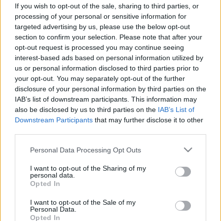
ellen? Ezek a gyógytornász
If you wish to opt-out of the sale, sharing to third parties, or
javaslatai
processing of your personal or sensitive information for
targeted advertising by us, please use the below opt-out
section to confirm your selection. Please note that after your
opt-out request is processed you may continue seeing
interest-based ads based on personal information utilized by
us or personal information disclosed to third parties prior to
your opt-out. You may separately opt-out of the further
disclosure of your personal information by third parties on the
IAB’s list of downstream participants. This information may
also be disclosed by us to third parties on the
IAB’s List of
Downstream Participants
that may further disclose it to other
third parties.
Please note that this website/app uses one or more Google
Personal Data Processing Opt Outs
services and may gather and store information including but
not limited to your visit or usage behaviour. You may click to
I want to opt-out of the Sharing of my
personal data.
grant or deny consent to Google and its third-party tags to
Opted In
use your data for below specified purposes in below Google
consent section.
I want to opt-out of the Sale of my
Personal Data.
Opted In