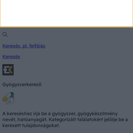
TÜNETKERESŐ
Milyen betegségre utalhatnak a tünetei?
Keresés, pl. fejfájás
Keresés
Gyógyszerkereső
A kereséshez írja be a gyógyszer, gyógykészítmény
nevét, hatóanyagát. Kategorizált találatokért jelölje be a
keresett tulajdonságokat.