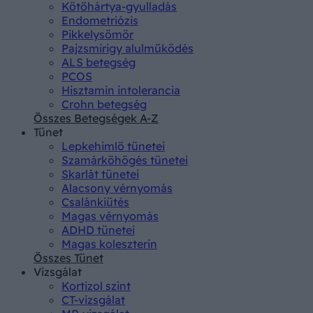
Kötőhártya-gyulladás
Endometriózis
Pikkelysömör
Pajzsmirigy alulműködés
ALS betegség
PCOS
Hisztamin intolerancia
Crohn betegség
Összes Betegségek A-Z
Tünet
Lepkehimlő tünetei
Szamárköhögés tünetei
Skarlát tünetei
Alacsony vérnyomás
Csalánkiütés
Magas vérnyomás
ADHD tünetei
Magas koleszterin
Összes Tünet
Vizsgálat
Kortizol szint
CT-vizsgálat