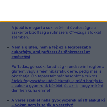
„Ne végezzenek CT-vizsgálatokat panaszmentes
embereken” – javasolja a brit kormány
tanácsadó testülete
A jóból is megárt a sok: ezért int óvatosságra a
szakértői bizottság a rutinszerű CT-vizsgálatokkal
szemben.
Nem a glutén, nem a tej: ez a legrosszabb
cukorfajta, ami puffaszt és tönkreteszi az
emésztést
Puffadás, görcsök, fáradtság - rendszerint rögtön a
glutént, vagy a tejet hibáztatjuk érte, pedig más is
okozhatja. Ön tapasztalt már hasonlót a cukros
ételek fogyasztása után? Mutatjuk, miért borítja fel
a cukor a gyomrunk békéjét, és azt is, hogy miként
derítheti ki, ha érintett.
A véres széklet néha gyógyszerek miatt alakul ki
– Sokan nem is sejtik a veszélyt!