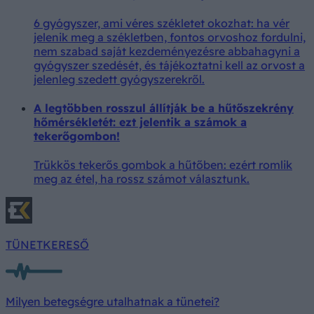
6 gyógyszer, ami véres székletet okozhat: ha vér
jelenik meg a székletben, fontos orvoshoz fordulni,
nem szabad saját kezdeményezésre abbahagyni a
gyógyszer szedését, és tájékoztatni kell az orvost a
jelenleg szedett gyógyszerekről.
A legtöbben rosszul állítják be a hűtőszekrény
hőmérsékletét: ezt jelentik a számok a
tekerőgombon!
Trükkös tekerős gombok a hűtőben: ezért romlik
meg az étel, ha rossz számot választunk.
TÜNETKERESŐ
Milyen betegségre utalhatnak a tünetei?