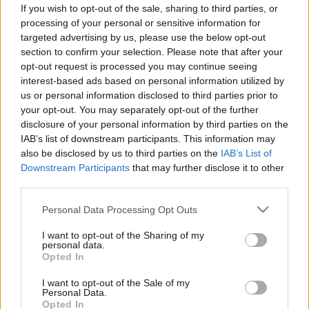
amellyel jobb, ha kardiológushoz
If you wish to opt-out of the sale, sharing to third parties, or
fordul!
processing of your personal or sensitive information for
targeted advertising by us, please use the below opt-out
section to confirm your selection. Please note that after your
opt-out request is processed you may continue seeing
interest-based ads based on personal information utilized by
us or personal information disclosed to third parties prior to
your opt-out. You may separately opt-out of the further
disclosure of your personal information by third parties on the
IAB’s list of downstream participants. This information may
also be disclosed by us to third parties on the
IAB’s List of
Downstream Participants
that may further disclose it to other
third parties.
Please note that this website/app uses one or more Google
Personal Data Processing Opt Outs
services and may gather and store information including but
not limited to your visit or usage behaviour. You may click to
I want to opt-out of the Sharing of my
personal data.
grant or deny consent to Google and its third-party tags to
Opted In
use your data for below specified purposes in below Google
consent section.
I want to opt-out of the Sale of my
Personal Data.
Opted In