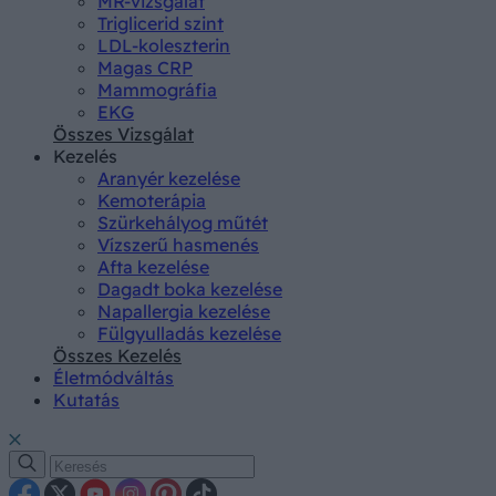
MR-vizsgálat
Triglicerid szint
LDL-koleszterin
Magas CRP
Mammográfia
EKG
Összes Vizsgálat
Kezelés
Aranyér kezelése
Kemoterápia
Szürkehályog műtét
Vízszerű hasmenés
Afta kezelése
Dagadt boka kezelése
Napallergia kezelése
Fülgyulladás kezelése
Összes Kezelés
Életmódváltás
Kutatás