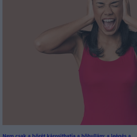
Nem csak a bőrét károsíthatja a hőhullám: a leégés a