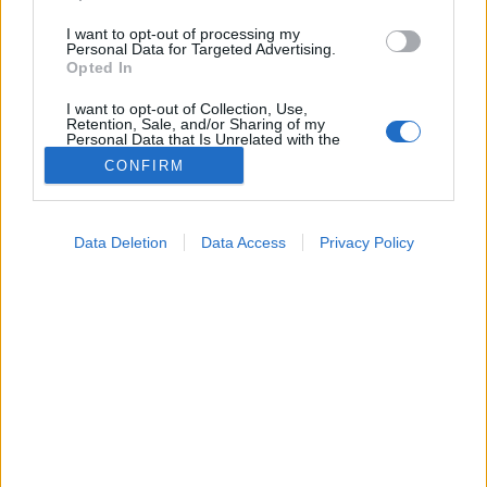
I want to opt-out of processing my
Personal Data for Targeted Advertising.
Opted In
I want to opt-out of Collection, Use,
Retention, Sale, and/or Sharing of my
Personal Data that Is Unrelated with the
Purposes for which it was collected.
CONFIRM
Opted Out
Tünet
Google consents
2024. augusztus 01. 09:04
Data Deletion
Data Access
Privacy Policy
Megosztás
Küldés
Küldés Messengeren
I want to allow Google to enable storage
related to advertising like cookies on web or
device identifiers in apps.
Egészségkalauz
Egészségkalauz
I want to allow my user data to be sent to
Google for online advertising purposes.
I want to allow Google to send me
A szívbetegségnek vannak kevésbé egyértelmű jelei,
personalized advertising.
elmondjuk, melyek ezek!
I want to allow Google to enable storage