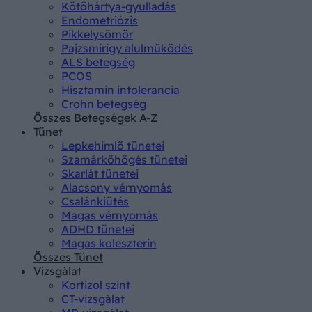
Kötőhártya-gyulladás
Endometriózis
Pikkelysömör
Pajzsmirigy alulműködés
ALS betegség
PCOS
Hisztamin intolerancia
Crohn betegség
Összes Betegségek A-Z
Tünet
Lepkehimlő tünetei
Szamárköhögés tünetei
Skarlát tünetei
Alacsony vérnyomás
Csalánkiütés
Magas vérnyomás
ADHD tünetei
Magas koleszterin
Összes Tünet
Vizsgálat
Kortizol szint
CT-vizsgálat