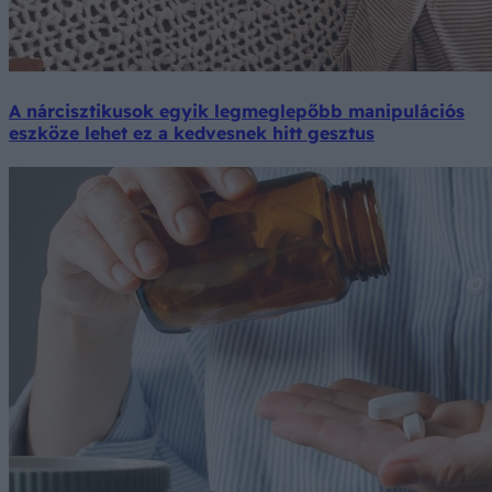
A nárcisztikusok egyik legmeglepőbb manipulációs
eszköze lehet ez a kedvesnek hitt gesztus