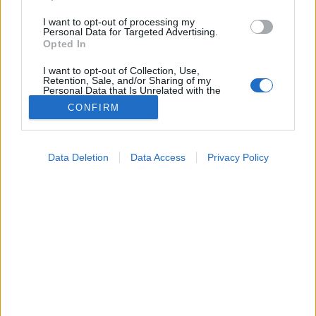
I want to opt-out of processing my
Personal Data for Targeted Advertising.
Opted In
I want to opt-out of Collection, Use,
Retention, Sale, and/or Sharing of my
Tünet
Personal Data that Is Unrelated with the
2025. május 07. 08:04
Purposes for which it was collected.
CONFIRM
Megosztás
Küldés
Küldés Messengeren
Opted Out
Google consents
PTA
Data Deletion
Data Access
Privacy Policy
I want to allow Google to enable storage
szerző
related to advertising like cookies on web or
device identifiers in apps.
Minden, amit a szapora szívverés testi és lelki
I want to allow my user data to be sent to
Google for online advertising purposes.
hátteréről tudni érdemes.
I want to allow Google to send me
personalized advertising.
I want to allow Google to enable storage