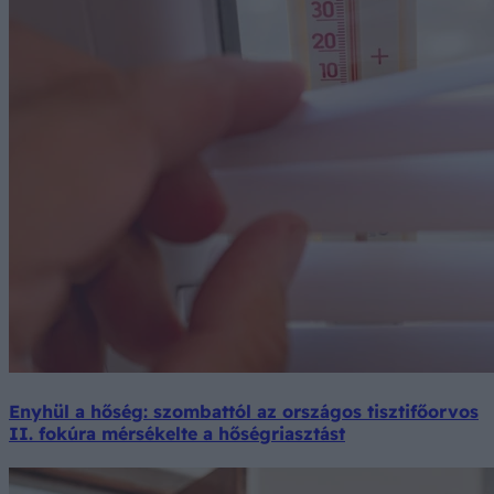
Enyhül a hőség: szombattól az országos tisztifőorvos
II. fokúra mérsékelte a hőségriasztást