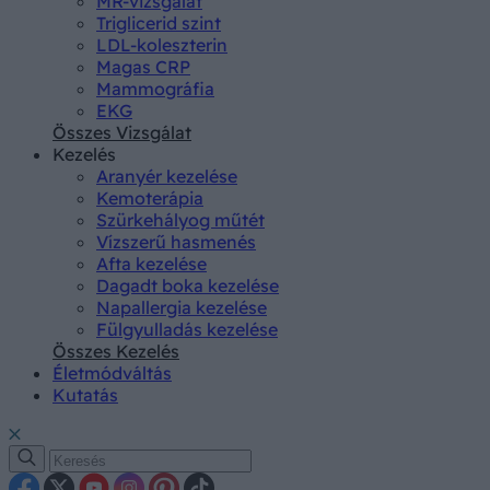
MR-vizsgálat
Triglicerid szint
LDL-koleszterin
Magas CRP
Mammográfia
EKG
Összes Vizsgálat
Kezelés
Aranyér kezelése
Kemoterápia
Szürkehályog műtét
Vízszerű hasmenés
Afta kezelése
Dagadt boka kezelése
Napallergia kezelése
Fülgyulladás kezelése
Összes Kezelés
Életmódváltás
Kutatás