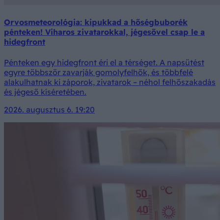
Orvosmeteorológia: kipukkad a hőségbuborék
pénteken! Viharos zivatarokkal, jégesővel csap le a
hidegfront
Pénteken egy hidegfront éri el a térséget. A napsütést
egyre többször zavarják gomolyfelhők, és többfelé
alakulhatnak ki záporok, zivatarok – néhol felhőszakadás
és jégeső kíséretében.
2026. augusztus 6. 19:20