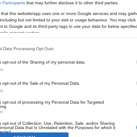
Participants
that may further disclose it to other third parties.
 that this website/app uses one or more Google services and may gath
including but not limited to your visit or usage behaviour. You may click 
 to Google and its third-party tags to use your data for below specifi
ogle consent section.
l Data Processing Opt Outs
o opt-out of the Sharing of my personal data.
In
o opt-out of the Sale of my Personal Data.
In
to opt-out of processing my Personal Data for Targeted
ing.
In
o opt-out of Collection, Use, Retention, Sale, and/or Sharing
ersonal Data that Is Unrelated with the Purposes for which it
lected.