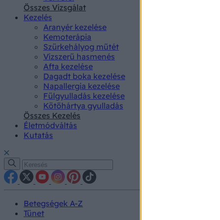
authenti
Összes Vizsgálat
Kezelés
Aranyér kezelése
Kemoterápia
Szürkehályog műtét
Vízszerű hasmenés
Afta kezelése
Dagadt boka kezelése
Napallergia kezelése
Fülgyulladás kezelése
Kötőhártya gyulladás
Összes Kezelés
Életmódváltás
Kutatás
Betegségek A-Z
Tünet