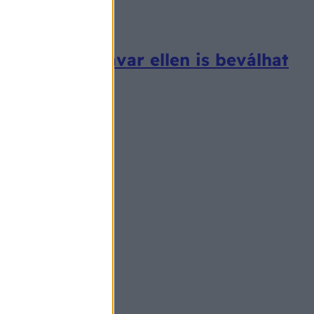
s még alvászavar ellen is beválhat
zelődött.