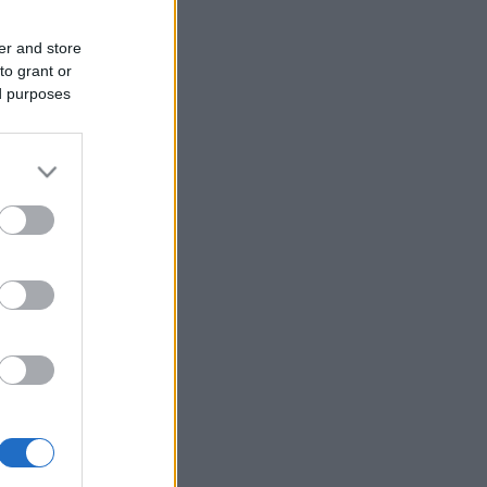
er and store
to grant or
ed purposes