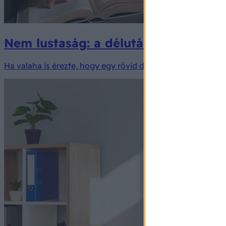
Nem lustaság: a délutáni szunyókálá
Ha valaha is érezte, hogy egy rövid délutáni szundikálás u