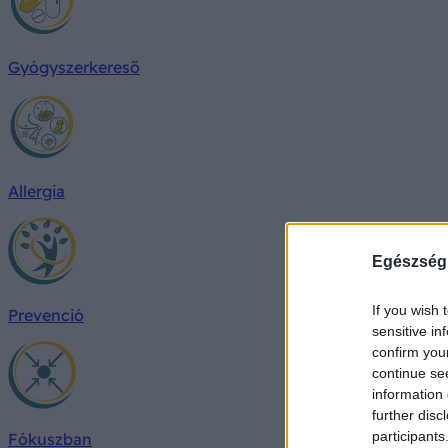
Gyógyszerkereső
Allergia
Egészség
If you wish 
Prevenció
sensitive in
confirm you
continue se
information 
further disc
participants
Fókuszban