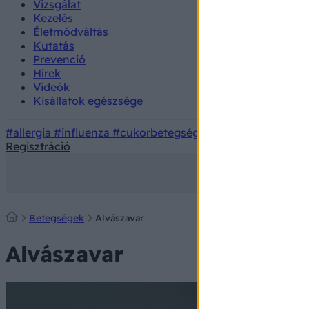
Vizsgálat
Kezelés
Életmódváltás
Kutatás
Prevenció
Hírek
Videók
Kisállatok egészsége
#allergia
#influenza
#cukorbetegség
#orvosmeteorológi
Regisztráció
Betegségek
Alvászavar
Alvászavar