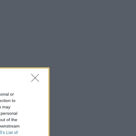
sonal or
ection to
ou may
 personal
out of the
 downstream
B’s List of