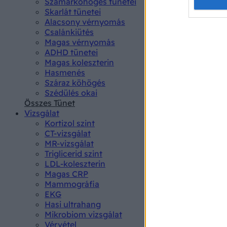
Opted 
Szamárköhögés tünetei
Skarlát tünetei
Alacsony vérnyomás
Google 
Csalánkiütés
Magas vérnyomás
I want t
ADHD tünetei
web or d
Magas koleszterin
Hasmenés
I want t
Száraz köhögés
purpose
Szédülés okai
Összes Tünet
I want 
Vizsgálat
Kortizol szint
I want t
CT-vizsgálat
web or d
MR-vizsgálat
Triglicerid szint
LDL-koleszterin
I want t
Magas CRP
or app.
Mammográfia
EKG
I want t
Hasi ultrahang
Mikrobiom vizsgálat
I want t
Vérvétel