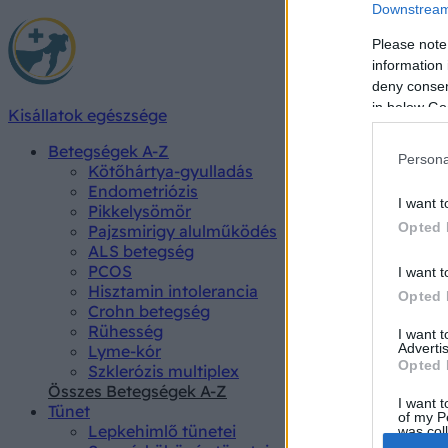
Downstream 
Please note
information 
deny consent
in below Go
Kisállatok egészsége
Betegségek A-Z
Persona
Kötőhártya-gyulladás
Endometriózis
I want t
Pikkelysömör
Opted 
Pajzsmirigy alulműködés
ALS betegség
PCOS
I want t
Hisztamin intolerancia
Opted 
Crohn betegség
Rühesség
I want 
Advertis
Lyme-kór
Opted 
Szklerózis multiplex
Összes Betegségek A-Z
I want t
Tünet
of my P
Lepkehimlő tünetei
was col