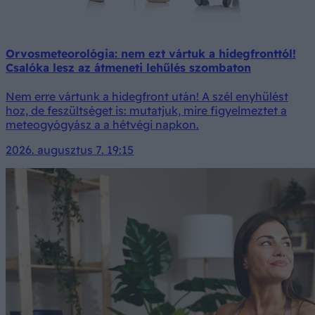
Orvosmeteorológia: nem ezt vártuk a hidegfronttól!
Csalóka lesz az átmeneti lehűlés szombaton
Nem erre vártunk a hidegfront után! A szél enyhülést
hoz, de feszültséget is: mutatjuk, mire figyelmeztet a
meteogyógyász a a hétvégi napkon.
2026. augusztus 7. 19:15