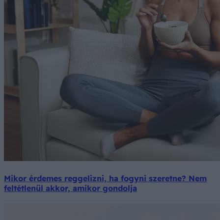
Mikor érdemes reggelizni, ha fogyni szeretne? Nem
feltétlenül akkor, amikor gondolja