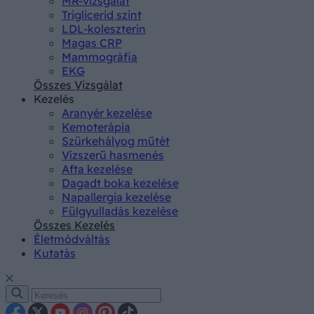
MR-vizsgálat
Triglicerid szint
LDL-koleszterin
Magas CRP
Mammográfia
EKG
Összes Vizsgálat
Kezelés
Aranyér kezelése
Kemoterápia
Szürkehályog műtét
Vízszerű hasmenés
Afta kezelése
Dagadt boka kezelése
Napallergia kezelése
Fülgyulladás kezelése
Összes Kezelés
Életmódváltás
Kutatás