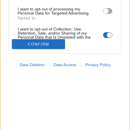
I want to opt-out of processing my
Personal Data for Targeted Advertising.
Opted In
I want to opt-out of Collection, Use,
Retention, Sale, and/or Sharing of my
Personal Data that Is Unrelated with the
Purposes for which it was collected.
CONFIRM
Opted Out
Betegségek
2024. szeptember 04. 05:04
Google consents
Módosítva: 2025. június 15. 20:19
Megosztás
Küldés
Küldés Messengeren
Data Deletion
Data Access
Privacy Policy
I want to allow Google to enable storage
related to advertising like cookies on web or
device identifiers in apps.
PTA
szerző
I want to allow my user data to be sent to
Google for online advertising purposes.
Nem feltétlenül jár fájdalommal.
I want to allow Google to send me
personalized advertising.
I want to allow Google to enable storage