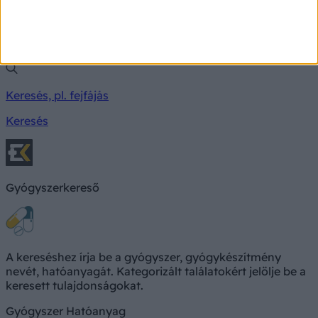
Milyen betegségre utalhatnak a tünetei?
Keresés, pl. fejfájás
Keresés
Gyógyszerkereső
A kereséshez írja be a gyógyszer, gyógykészítmény
nevét, hatóanyagát. Kategorizált találatokért jelölje be a
keresett tulajdonságokat.
Gyógyszer
Hatóanyag