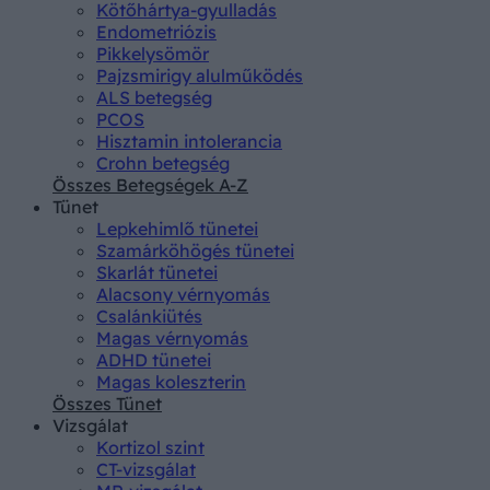
Kötőhártya-gyulladás
Endometriózis
Pikkelysömör
Pajzsmirigy alulműködés
ALS betegség
PCOS
Hisztamin intolerancia
Crohn betegség
Összes Betegségek A-Z
Tünet
Lepkehimlő tünetei
Szamárköhögés tünetei
Skarlát tünetei
Alacsony vérnyomás
Csalánkiütés
Magas vérnyomás
ADHD tünetei
Magas koleszterin
Összes Tünet
Vizsgálat
Kortizol szint
CT-vizsgálat