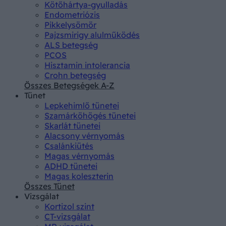
Kötőhártya-gyulladás
Endometriózis
Pikkelysömör
Pajzsmirigy alulműködés
ALS betegség
PCOS
Hisztamin intolerancia
Crohn betegség
Összes Betegségek A-Z
Tünet
Lepkehimlő tünetei
Szamárköhögés tünetei
Skarlát tünetei
Alacsony vérnyomás
Csalánkiütés
Magas vérnyomás
ADHD tünetei
Magas koleszterin
Összes Tünet
Vizsgálat
Kortizol szint
CT-vizsgálat