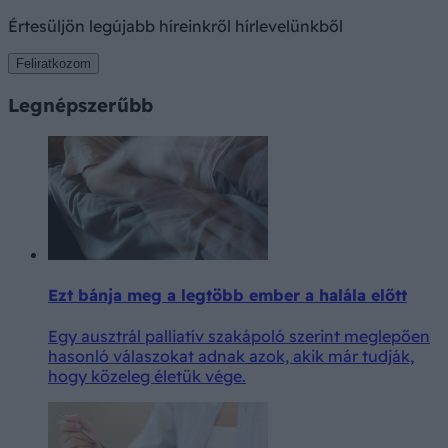
Értesüljön legújabb híreinkről hírlevelünkből
Feliratkozom
Legnépszerűbb
Ezt bánja meg a legtöbb ember a halála előtt
Egy ausztrál palliatív szakápoló szerint meglepően
hasonló válaszokat adnak azok, akik már tudják,
hogy közeleg életük vége.