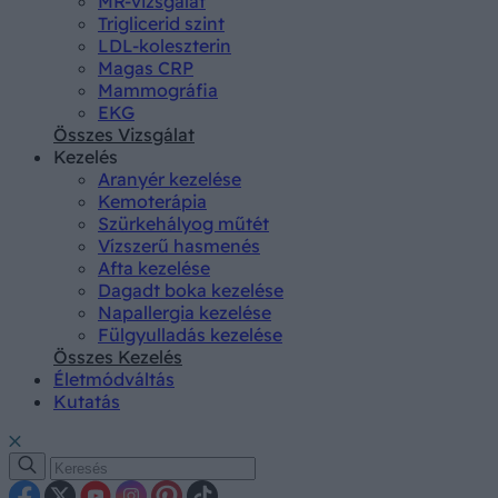
MR-vizsgálat
Triglicerid szint
LDL-koleszterin
Magas CRP
Mammográfia
EKG
Összes Vizsgálat
Kezelés
Aranyér kezelése
Kemoterápia
Szürkehályog műtét
Vízszerű hasmenés
Afta kezelése
Dagadt boka kezelése
Napallergia kezelése
Fülgyulladás kezelése
Összes Kezelés
Életmódváltás
Kutatás