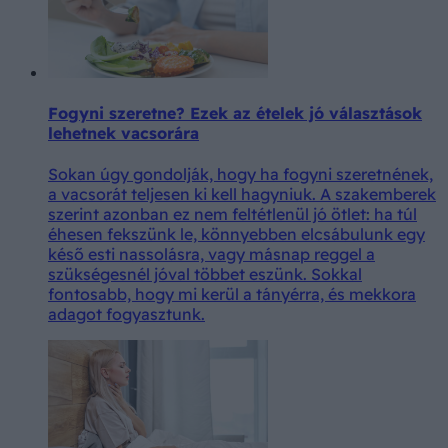
Fogyni szeretne? Ezek az ételek jó választások
lehetnek vacsorára
Sokan úgy gondolják, hogy ha fogyni szeretnének,
a vacsorát teljesen ki kell hagyniuk. A szakemberek
szerint azonban ez nem feltétlenül jó ötlet: ha túl
éhesen fekszünk le, könnyebben elcsábulunk egy
késő esti nassolásra, vagy másnap reggel a
szükségesnél jóval többet eszünk. Sokkal
fontosabb, hogy mi kerül a tányérra, és mekkora
adagot fogyasztunk.