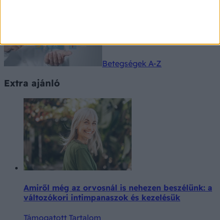
Kalkulátorok
Betegségek A-Z
Extra ajánló
Amiről még az orvosnál is nehezen beszélünk: a
változókori intimpanaszok és kezelésük
Támogatott Tartalom