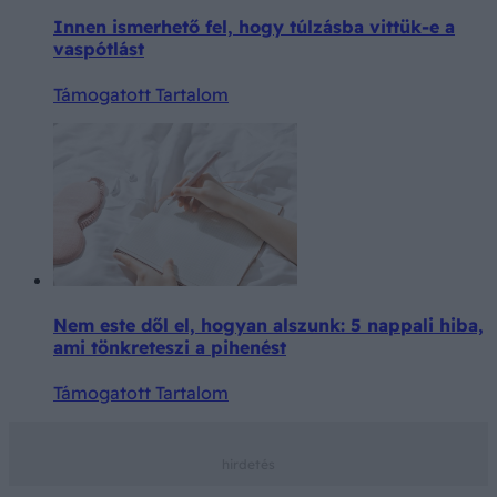
Innen ismerhető fel, hogy túlzásba vittük-e a
vaspótlást
Támogatott Tartalom
Nem este dől el, hogyan alszunk: 5 nappali hiba,
ami tönkreteszi a pihenést
Támogatott Tartalom