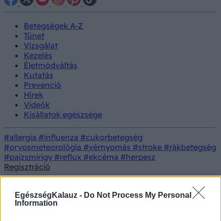
Betegségek A-Z
Tünet
Vizsgálat
Kezelés
Életmódváltás
Kutatás
Prevenció
Hírek
Videók
Kisállatok egészsége
#allergia
#influenza
#cukorbetegség
#orvosmeteorológia
#vérnyomás
#stroke
#rákbetegség
#pajzsmirigy
#reflux
#ekcéma
#herpesz
Regisztráció
EgészségKalauz -
Do Not Process My Personal
Information
Betegségek
Elhízás