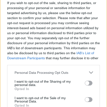
If you wish to opt-out of the sale, sharing to third parties, or
Elhízás
processing of your personal or sensitive information for
targeted advertising by us, please use the below opt-out
section to confirm your selection. Please note that after your
Elhízás okai, tünetei, vizsgálata és
opt-out request is processed you may continue seeing
interest-based ads based on personal information utilized by
kezelése
us or personal information disclosed to third parties prior to
your opt-out. You may separately opt-out of the further
Mi az elhízás? Ezek az okai, tünetei és kezelési
disclosure of your personal information by third parties on the
IAB’s list of downstream participants. This information may
lehetőségei.
also be disclosed by us to third parties on the
IAB’s List of
Downstream Participants
that may further disclose it to other
Az elhízás hátterében pszichés problémáktól
third parties.
különböző kórképeken keresztül a genetikáig
Please note that this website/app uses one or more Google
Personal Data Processing Opt Outs
számos ok állhat, ráadásul maga az elhízás okozta
services and may gather and store information including but
állapot is eredményezhet további problémákat,
not limited to your visit or usage behaviour. You may click to
I want to opt-out of the Sharing of my
personal data.
testi és lelki betegségeke. Kezelésére többféle
grant or deny consent to Google and its third-party tags to
Opted In
use your data for below specified purposes in below Google
lehetőség létezik, ám a kiegyensúlyozott étrend
consent section.
I want to opt-out of the Sale of my
és a személyre szabott testedzés minden
Personal Data.
Opted In