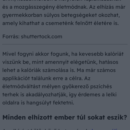
és a mozgásszegény életmódnak. Az elhízás már
gyermekkorban súlyos betegségeket okozhat,
amely kihathat a csemeténk felnőtt életére is.
Forrás: shuttertock.com
Mivel fogyni akkor fogunk, ha kevesebb kalóriát
viszünk be, mint amennyit elégetünk, hatásos
lehet a kalóriák számolása is. Ma már számos
applikációt találunk erre a célra. Az
életmódváltást mélyen gyökerező pszichés
terhek is akadályozhatják, így érdemes a lelki
oldalra is hangsúlyt fektetni.
Minden elhízott ember túl sokat eszik?