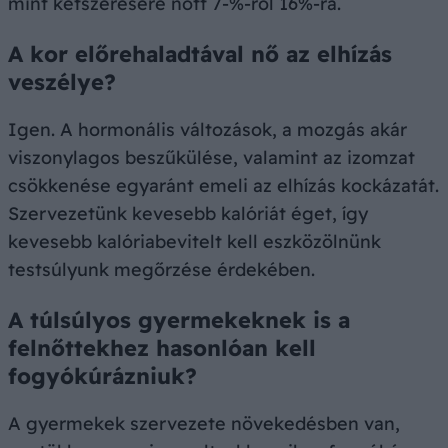
mint kétszeresére nőtt 7-%-ról 16%-ra.
A kor előrehaladtával nő az elhízás
veszélye?
Igen. A hormonális változások, a mozgás akár
viszonylagos beszűkülése, valamint az izomzat
csökkenése egyaránt emeli az elhízás kockázatát.
Szervezetünk kevesebb kalóriát éget, így
kevesebb kalóriabevitelt kell eszközölnünk
testsúlyunk megőrzése érdekében.
A túlsúlyos gyermekeknek is a
felnőttekhez hasonlóan kell
fogyókúrázniuk?
A gyermekek szervezete növekedésben van,