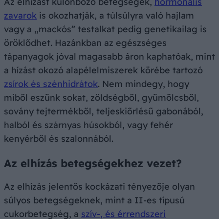
Az elhízást különböző betegségek,
hormonális
zavarok
is okozhatják, a túlsúlyra való hajlam
vagy a „mackós” testalkat pedig genetikailag is
öröklődhet. Hazánkban az egészséges
tápanyagok jóval magasabb áron kaphatóak, mint
a hízást okozó alapélelmiszerek körébe tartozó
zsírok és szénhidrátok
. Nem mindegy, hogy
miből eszünk sokat, zöldségből, gyümölcsből,
sovány tejtermékből, teljeskiőrlésű gabonából,
halból és szárnyas húsokból, vagy fehér
kenyérből és szalonnából.
Az elhízás betegségekhez vezet?
Az elhízás jelentős kockázati tényezője olyan
súlyos betegségeknek, mint a II-es típusú
cukorbetegség, a
szív-, és érrendszeri