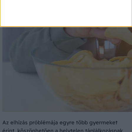
Az elhízás próblémája egyre több gyermeket
érint, köszönhetően a helytelen táplálkozásnak