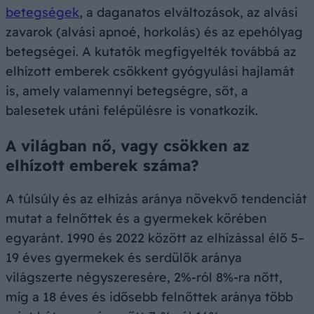
betegségek
, a daganatos elváltozások, az alvási
zavarok (alvási apnoé, horkolás) és az epehólyag
betegségei. A kutatók megfigyelték továbbá az
elhízott emberek csökkent gyógyulási hajlamát
is, amely valamennyi betegségre, sőt, a
balesetek utáni felépülésre is vonatkozik.
A világban nő, vagy csökken az
elhízott emberek száma?
A túlsúly és az elhízás aránya növekvő tendenciát
mutat a felnőttek és a gyermekek körében
egyaránt. 1990 és 2022 között az elhízással élő 5–
19 éves gyermekek és serdülők aránya
világszerte négyszeresére, 2%-ról 8%-ra nőtt,
míg a 18 éves és idősebb felnőttek aránya több