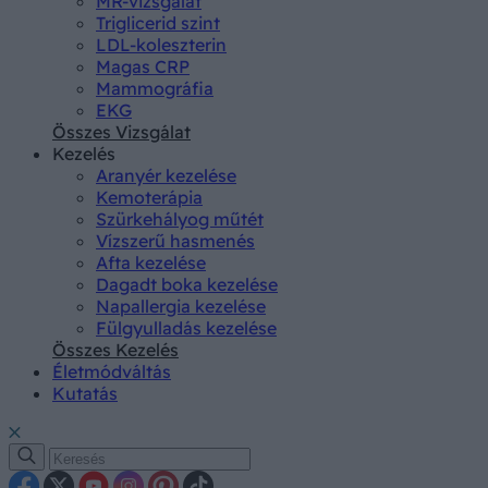
MR-vizsgálat
Triglicerid szint
LDL-koleszterin
Magas CRP
Mammográfia
EKG
Összes Vizsgálat
Kezelés
Aranyér kezelése
Kemoterápia
Szürkehályog műtét
Vízszerű hasmenés
Afta kezelése
Dagadt boka kezelése
Napallergia kezelése
Fülgyulladás kezelése
Összes Kezelés
Életmódváltás
Kutatás