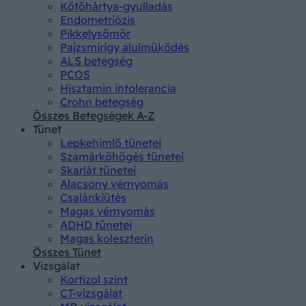
Kötőhártya-gyulladás
Endometriózis
Pikkelysömör
Pajzsmirigy alulműködés
ALS betegség
PCOS
Hisztamin intolerancia
Crohn betegség
Összes Betegségek A-Z
Tünet
Lepkehimlő tünetei
Szamárköhögés tünetei
Skarlát tünetei
Alacsony vérnyomás
Csalánkiütés
Magas vérnyomás
ADHD tünetei
Magas koleszterin
Összes Tünet
Vizsgálat
Kortizol szint
CT-vizsgálat