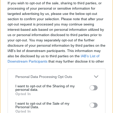
mikrobiom egyensúlyát, és mikor
If you wish to opt-out of the sale, sharing to third parties, or
processing of your personal or sensitive information for
érdemes közbelépni?
targeted advertising by us, please use the below opt-out
section to confirm your selection. Please note that after your
opt-out request is processed you may continue seeing
interest-based ads based on personal information utilized by
us or personal information disclosed to third parties prior to
your opt-out. You may separately opt-out of the further
disclosure of your personal information by third parties on the
IAB’s list of downstream participants. This information may
also be disclosed by us to third parties on the
IAB’s List of
Downstream Participants
that may further disclose it to other
third parties.
Please note that this website/app uses one or more Google
Personal Data Processing Opt Outs
services and may gather and store information including but
not limited to your visit or usage behaviour. You may click to
I want to opt-out of the Sharing of my
personal data.
grant or deny consent to Google and its third-party tags to
Opted In
use your data for below specified purposes in below Google
consent section.
I want to opt-out of the Sale of my
Personal Data.
Opted In