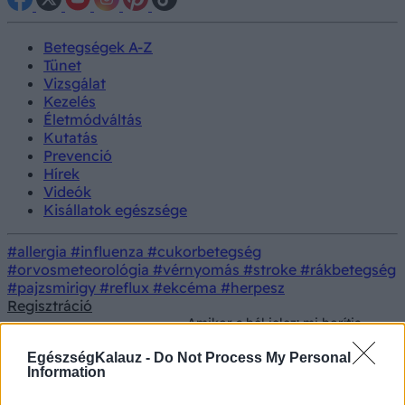
Betegségek A-Z
Tünet
Vizsgálat
Kezelés
Életmódváltás
Kutatás
Prevenció
Hírek
Videók
Kisállatok egészsége
#allergia
#influenza
#cukorbetegség
#orvosmeteorológia
#vérnyomás
#stroke
#rákbetegség
#pajzsmirigy
#reflux
#ekcéma
#herpesz
Regisztráció
Amikor a bél jelez: mi borítja
Életmód
Táplálkozás
fel a mikrobiom egyensúlyát,
és mikor érdemes közbelépni?
EgészségKalauz -
Do Not Process My Personal
Information
Amikor a bél jelez: mi borítja fel a