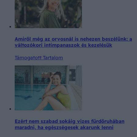
Amiről még az orvosnál is nehezen beszélünk: a
változókori intimpanaszok és kezelésük
Támogatott Tartalom
Ezért nem szabad sokáig vizes fürdőruhában
maradni, ha egészségesek akarunk lenni