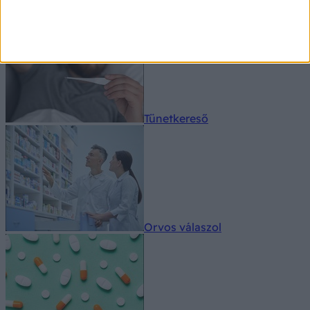
Tünetkereső
Orvos válaszol