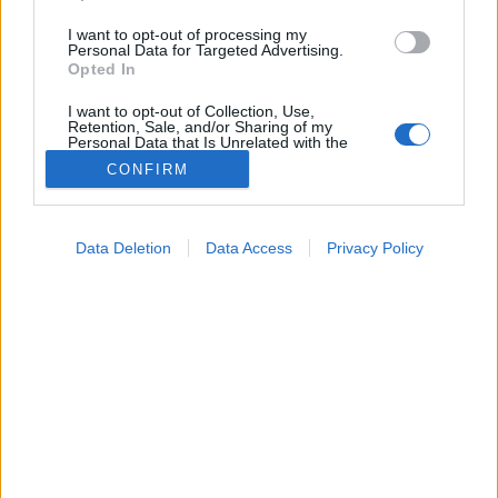
I want to opt-out of processing my
Personal Data for Targeted Advertising.
Opted In
I want to opt-out of Collection, Use,
Retention, Sale, and/or Sharing of my
Personal Data that Is Unrelated with the
Purposes for which it was collected.
CONFIRM
Opted Out
Google consents
Táplálkozás
Data Deletion
Data Access
Privacy Policy
2026. május 05. 14:34
I want to allow Google to enable storage
Megosztás
Küldés
Küldés Messengeren
related to advertising like cookies on web or
device identifiers in apps.
PTA
I want to allow my user data to be sent to
szerző
Google for online advertising purposes.
I want to allow Google to send me
personalized advertising.
Ön próbált már célzottan, például rostban gazdag
étrenddel vagy kúraszerű támogatással javítani az
I want to allow Google to enable storage