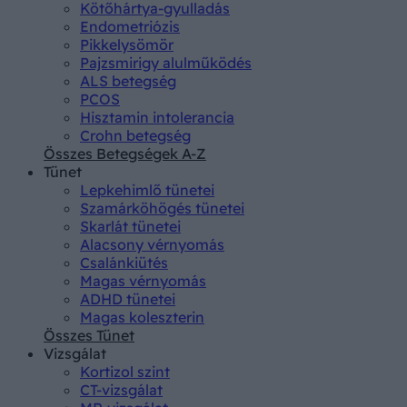
Kötőhártya-gyulladás
Endometriózis
Pikkelysömör
Pajzsmirigy alulműködés
ALS betegség
PCOS
Hisztamin intolerancia
Crohn betegség
Összes Betegségek A-Z
Tünet
Lepkehimlő tünetei
Szamárköhögés tünetei
Skarlát tünetei
Alacsony vérnyomás
Csalánkiütés
Magas vérnyomás
ADHD tünetei
Magas koleszterin
Összes Tünet
Vizsgálat
Kortizol szint
CT-vizsgálat