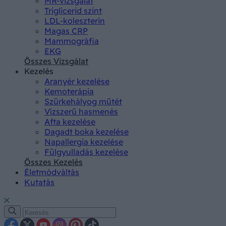
MR-vizsgálat
Triglicerid szint
LDL-koleszterin
Magas CRP
Mammográfia
EKG
Összes Vizsgálat
Kezelés
Aranyér kezelése
Kemoterápia
Szürkehályog műtét
Vízszerű hasmenés
Afta kezelése
Dagadt boka kezelése
Napallergia kezelése
Fülgyulladás kezelése
Összes Kezelés
Életmódváltás
Kutatás