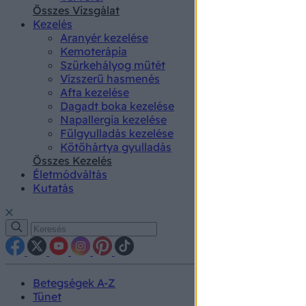
authenti
Összes Vizsgálat
Kezelés
Aranyér kezelése
Kemoterápia
Szürkehályog műtét
Vízszerű hasmenés
Afta kezelése
Dagadt boka kezelése
Napallergia kezelése
Fülgyulladás kezelése
Kötőhártya gyulladás
Összes Kezelés
Életmódváltás
Kutatás
Betegségek A-Z
Tünet