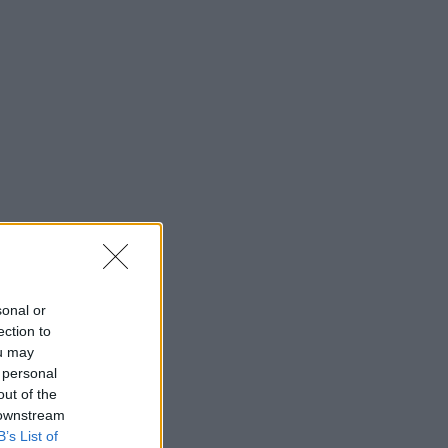
sonal or
ection to
ou may
 personal
out of the
 downstream
B’s List of