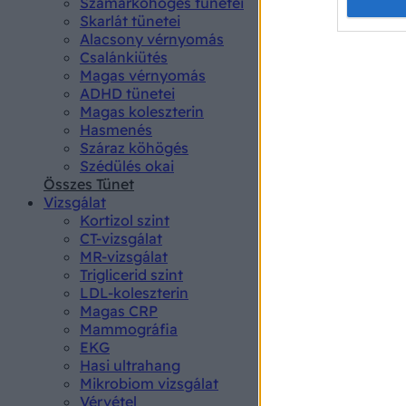
Opted 
Szamárköhögés tünetei
Skarlát tünetei
Alacsony vérnyomás
Google 
Csalánkiütés
Magas vérnyomás
I want t
ADHD tünetei
web or d
Magas koleszterin
Hasmenés
I want t
Száraz köhögés
purpose
Szédülés okai
Összes Tünet
I want 
Vizsgálat
Kortizol szint
I want t
CT-vizsgálat
web or d
MR-vizsgálat
Triglicerid szint
LDL-koleszterin
I want t
Magas CRP
or app.
Mammográfia
EKG
I want t
Hasi ultrahang
Mikrobiom vizsgálat
I want t
Vérvétel