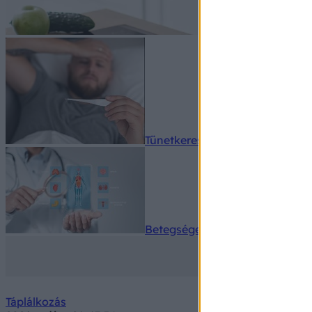
Tünetkereső
Betegségek A-Z
Táplálkozás