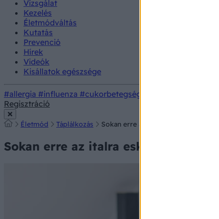
Vizsgálat
Kezelés
Életmódváltás
Kutatás
Prevenció
Hírek
Videók
Kisállatok egészsége
#allergia
#influenza
#cukorbetegség
#orvosmeteorológi
Regisztráció
Életmód
Táplálkozás
Sokan erre az italra esküsznek a lap
Sokan erre az italra esküsznek a la