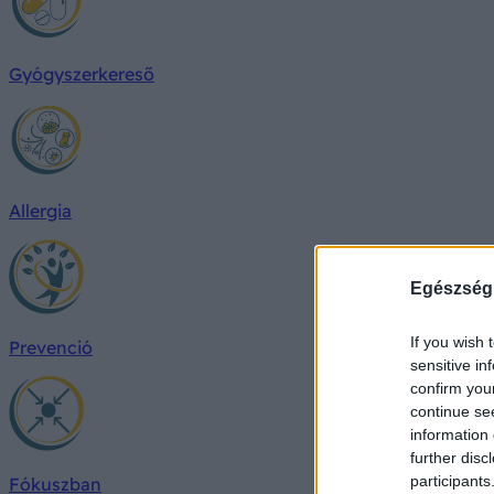
Gyógyszerkereső
Allergia
Egészség
If you wish 
Prevenció
sensitive in
confirm you
continue se
information 
further disc
participants
Fókuszban