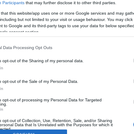
Participants
that may further disclose it to other third parties.
 that this website/app uses one or more Google services and may gath
including but not limited to your visit or usage behaviour. You may click 
 to Google and its third-party tags to use your data for below specifi
ogle consent section.
l Data Processing Opt Outs
o opt-out of the Sharing of my personal data.
In
o opt-out of the Sale of my Personal Data.
In
to opt-out of processing my Personal Data for Targeted
ing.
In
o opt-out of Collection, Use, Retention, Sale, and/or Sharing
ersonal Data that Is Unrelated with the Purposes for which it
lected.