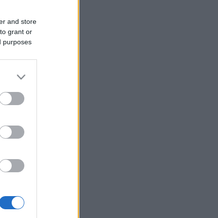
er and store
to grant or
ed purposes