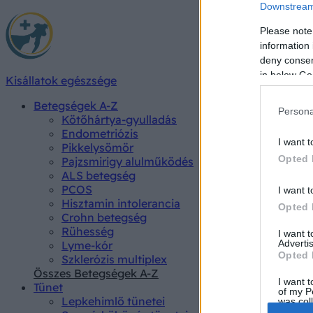
Downstream 
Please note
information 
deny consent
in below Go
Kisállatok egészsége
Betegségek A-Z
Persona
Kötőhártya-gyulladás
Endometriózis
I want t
Pikkelysömör
Opted 
Pajzsmirigy alulműködés
ALS betegség
PCOS
I want t
Hisztamin intolerancia
Opted 
Crohn betegség
Rühesség
I want 
Advertis
Lyme-kór
Opted 
Szklerózis multiplex
Összes Betegségek A-Z
I want t
Tünet
of my P
Lepkehimlő tünetei
was col