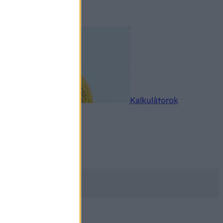
rkereső
Kalkulátorok