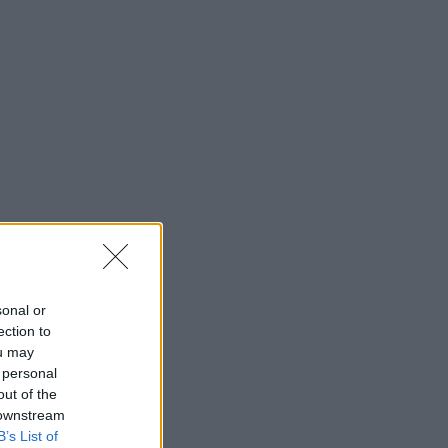
sonal or
ection to
ou may
 personal
out of the
 downstream
B’s List of