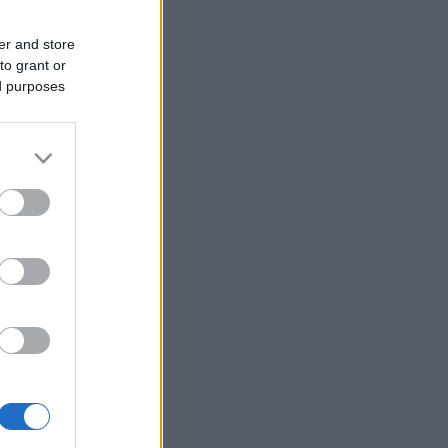
er and store
to grant or
ed purposes