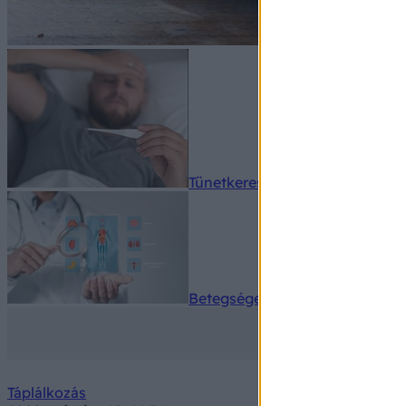
Tünetkereső
Betegségek A-Z
Táplálkozás