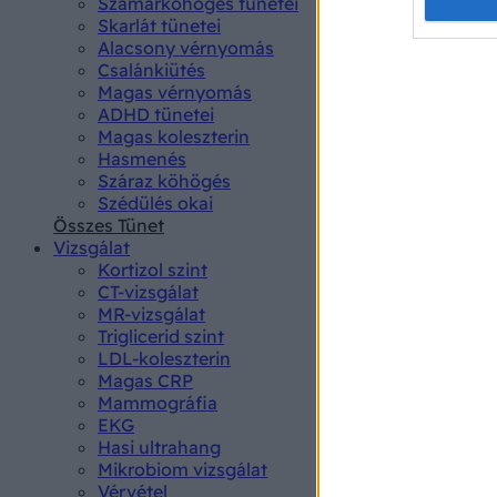
Opted 
Szamárköhögés tünetei
Skarlát tünetei
Alacsony vérnyomás
Google 
Csalánkiütés
Magas vérnyomás
I want t
ADHD tünetei
web or d
Magas koleszterin
Hasmenés
I want t
Száraz köhögés
purpose
Szédülés okai
Összes Tünet
I want 
Vizsgálat
Kortizol szint
I want t
CT-vizsgálat
web or d
MR-vizsgálat
Triglicerid szint
LDL-koleszterin
I want t
Magas CRP
or app.
Mammográfia
EKG
I want t
Hasi ultrahang
Mikrobiom vizsgálat
I want t
Vérvétel