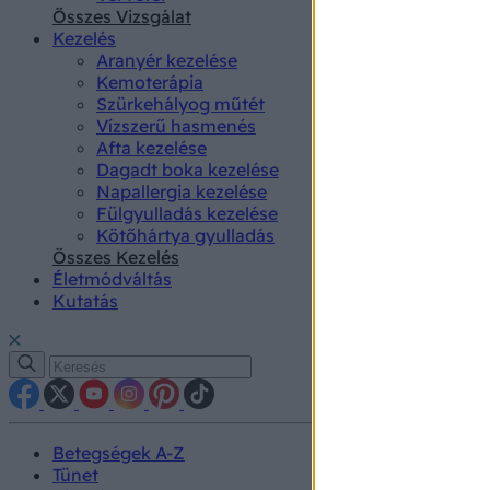
authenti
Összes Vizsgálat
Kezelés
Aranyér kezelése
Kemoterápia
Szürkehályog műtét
Vízszerű hasmenés
Afta kezelése
Dagadt boka kezelése
Napallergia kezelése
Fülgyulladás kezelése
Kötőhártya gyulladás
Összes Kezelés
Életmódváltás
Kutatás
Betegségek A-Z
Tünet