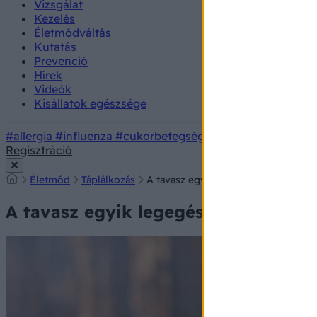
Vizsgálat
Kezelés
Életmódváltás
Kutatás
Prevenció
Hírek
Videók
Kisállatok egészsége
#allergia
#influenza
#cukorbetegség
#orvosmeteorológi
Regisztráció
Életmód
Táplálkozás
A tavasz egyik legegészségesebb zö
A tavasz egyik legegészségesebb zö