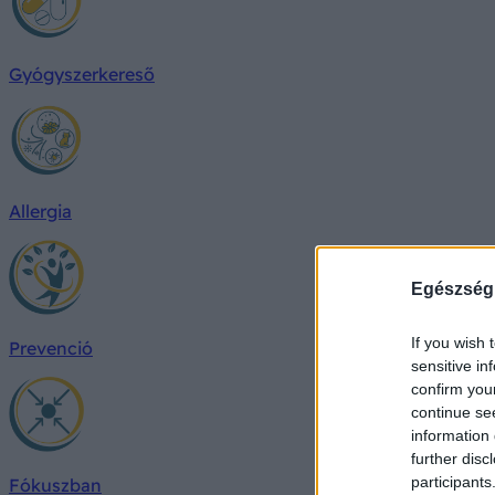
Gyógyszerkereső
Allergia
Egészség
If you wish 
Prevenció
sensitive in
confirm you
continue se
information 
further disc
participants
Fókuszban