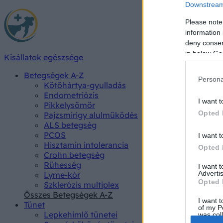
Downstream 
Please note
information 
deny consent
in below Go
Kisállatok egészsége
Betegségek A-Z
Persona
Kötőhártya-gyulladás
Endometriózis
I want t
Pikkelysömör
Opted 
Pajzsmirigy alulműködés
ALS betegség
PCOS
I want t
Hisztamin intolerancia
Opted 
Crohn betegség
Rühesség
I want 
Advertis
Lyme-kór
Opted 
Szklerózis multiplex
Összes Betegségek A-Z
I want t
Tünet
of my P
Lepkehimlő tünetei
was col