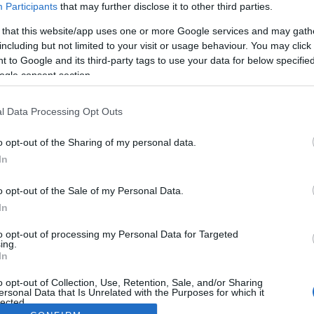
Participants
that may further disclose it to other third parties.
 that this website/app uses one or more Google services and may gath
including but not limited to your visit or usage behaviour. You may click 
 to Google and its third-party tags to use your data for below specifi
ogle consent section.
l Data Processing Opt Outs
o opt-out of the Sharing of my personal data.
In
o opt-out of the Sale of my Personal Data.
In
to opt-out of processing my Personal Data for Targeted
ing.
In
o opt-out of Collection, Use, Retention, Sale, and/or Sharing
ersonal Data that Is Unrelated with the Purposes for which it
lected.