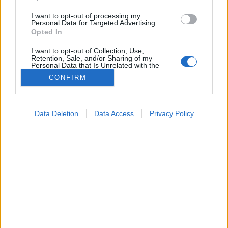
malajziai campusán zajló kutatásoknak köszönhetően.
I want to opt-out of processing my
Personal Data for Targeted Advertising.
Opted In
I want to opt-out of Collection, Use,
Retention, Sale, and/or Sharing of my
Personal Data that Is Unrelated with the
Purposes for which it was collected.
CONFIRM
Opted Out
Google consents
Eddigi eredményeiket az egyetem honlapján
Data Deletion
Data Access
Privacy Policy
http://www.nottingham.ac.uk) tették közzé a
I want to allow Google to enable storage
szakemberek.
related to advertising like cookies on web or
device identifiers in apps.
I want to allow my user data to be sent to
Google for online advertising purposes.
I want to allow Google to send me
personalized advertising.
I want to allow Google to enable storage