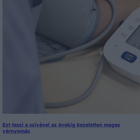
Ezt teszi a szívével az évekig kezeletlen magas
vérnyomás