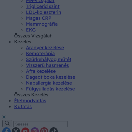
MR-vizsgálat
Triglicerid szint
LDL-koleszterin
Magas CRP
Mammográfia
EKG
Összes Vizsgálat
Kezelés
Aranyér kezelése
Kemoterápia
Szürkehályog műtét
Vízszerű hasmenés
Afta kezelése
Dagadt boka kezelése
Napallergia kezelése
Fülgyulladás kezelése
Összes Kezelés
Életmódváltás
Kutatás