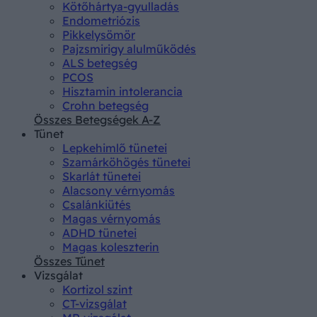
Kötőhártya-gyulladás
Endometriózis
Pikkelysömör
Pajzsmirigy alulműködés
ALS betegség
PCOS
Hisztamin intolerancia
Crohn betegség
Összes Betegségek A-Z
Tünet
Lepkehimlő tünetei
Szamárköhögés tünetei
Skarlát tünetei
Alacsony vérnyomás
Csalánkiütés
Magas vérnyomás
ADHD tünetei
Magas koleszterin
Összes Tünet
Vizsgálat
Kortizol szint
CT-vizsgálat