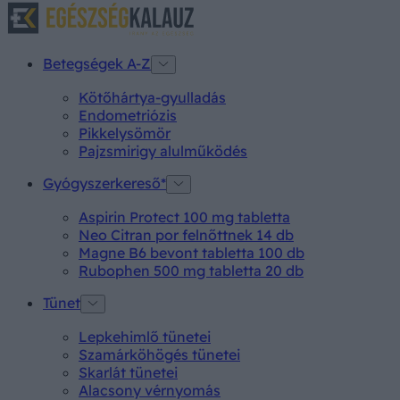
Betegségek A-Z
Kötőhártya-gyulladás
Endometriózis
Pikkelysömör
Pajzsmirigy alulműködés
Gyógyszerkereső*
Aspirin Protect 100 mg tabletta
Neo Citran por felnőttnek 14 db
Magne B6 bevont tabletta 100 db
Rubophen 500 mg tabletta 20 db
Tünet
Lepkehimlő tünetei
Szamárköhögés tünetei
Skarlát tünetei
Alacsony vérnyomás