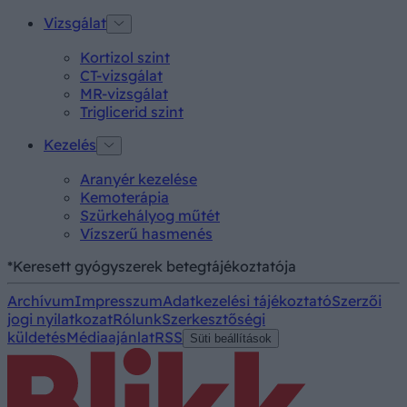
Vizsgálat
Kortizol szint
CT-vizsgálat
MR-vizsgálat
Triglicerid szint
Kezelés
Aranyér kezelése
Kemoterápia
Szürkehályog műtét
Vízszerű hasmenés
*Keresett gyógyszerek betegtájékoztatója
Archívum
Impresszum
Adatkezelési tájékoztató
Szerzői
jogi nyilatkozat
Rólunk
Szerkesztőségi
küldetés
Médiaajánlat
RSS
Süti beállítások