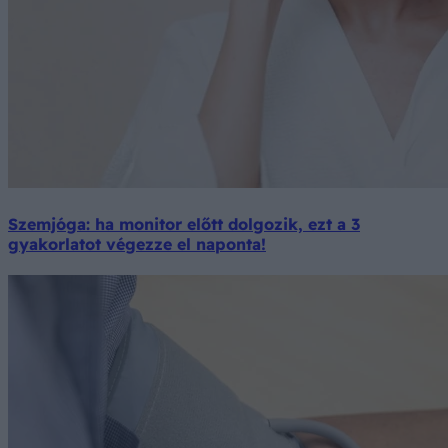
Szemjóga: ha monitor előtt dolgozik, ezt a 3
gyakorlatot végezze el naponta!