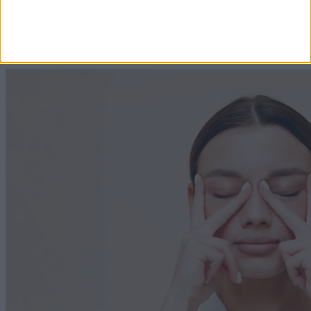
A japánok nyáron minden nap ezt isszák:
koffeinmentes, segíti az emésztést és az ereknek is
jót tesz