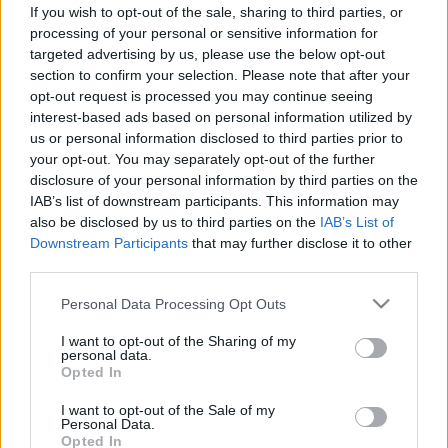
If you wish to opt-out of the sale, sharing to third parties, or
processing of your personal or sensitive information for
targeted advertising by us, please use the below opt-out
section to confirm your selection. Please note that after your
opt-out request is processed you may continue seeing
Dietetika
2011. április 26. 10:27
interest-based ads based on personal information utilized by
Módosítva: 2016. május 30. 17:33
us or personal information disclosed to third parties prior to
Megosztás
Küldés
Küldés Messengeren
your opt-out. You may separately opt-out of the further
disclosure of your personal information by third parties on the
IAB’s list of downstream participants. This information may
Egészségkalauz
also be disclosed by us to third parties on the
IAB’s List of
Egészségkalauz
Downstream Participants
that may further disclose it to other
third parties.
Please note that this website/app uses one or more Google
Personal Data Processing Opt Outs
Több eredeti vanília kerülhet ételeinkbe, ha sikerül
services and may gather and store information including but
not limited to your visit or usage behaviour. You may click to
I want to opt-out of the Sharing of my
minőségének megőrzése! A vanília világszerte egyike
personal data.
grant or deny consent to Google and its third-party tags to
a legkedveltebb ízeknek, az iránta való kereslet
Opted In
use your data for below specified purposes in below Google
folyamatosan növekszik. Az igények kielégítése
consent section.
I want to opt-out of the Sale of my
Personal Data.
biztonságosabbá válhat a brit Nottinghami Egyetem
Opted In