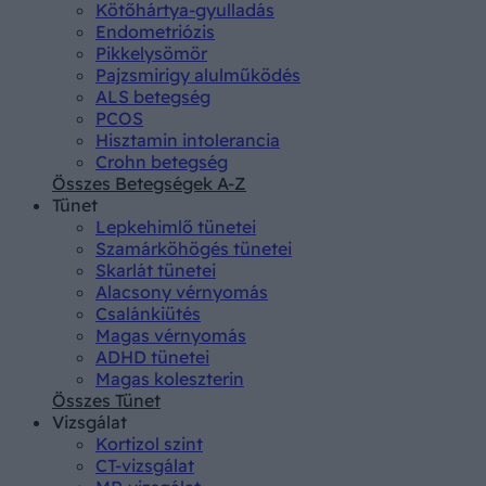
Kötőhártya-gyulladás
Endometriózis
Pikkelysömör
Pajzsmirigy alulműködés
ALS betegség
PCOS
Hisztamin intolerancia
Crohn betegség
Összes Betegségek A-Z
Tünet
Lepkehimlő tünetei
Szamárköhögés tünetei
Skarlát tünetei
Alacsony vérnyomás
Csalánkiütés
Magas vérnyomás
ADHD tünetei
Magas koleszterin
Összes Tünet
Vizsgálat
Kortizol szint
CT-vizsgálat