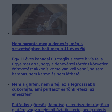
Nem harapta meg a denevér, mégis
veszettségben halt meg a 11 éves fiú
Egy 11 éves kanadai fiú tragikus esete hívja fel a
figyelmet arra, hogy a denevérrel történt közvetlen
érintkezést akkor is komolyan kell venni, ha sem
harapás, sem karmolás nem látható.
Nem a glutén, nem a tej: ez a legrosszabb
cukorfajta, ami puffaszt és tönkreteszi az
emésztést
Puffadás, görcsök, fáradtság - rendszerint rögtön a
glutént, vagy a tejet hibáztatjuk érte, pedig más is