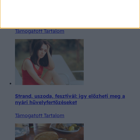
Amiről még az orvosnál is nehezen beszélünk: a
változókori intimpanaszok és kezelésük
Támogatott Tartalom
Strand, uszoda, fesztivál: így előzheti meg a
nyári hüvelyfertőzéseket
Támogatott Tartalom