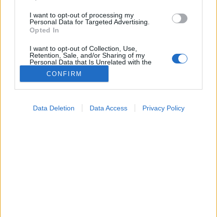
I want to opt-out of processing my
Personal Data for Targeted Advertising.
Opted In
I want to opt-out of Collection, Use,
Retention, Sale, and/or Sharing of my
Personal Data that Is Unrelated with the
Purposes for which it was collected.
CONFIRM
Opted Out
Google consents
Data Deletion
Data Access
Privacy Policy
I want to allow Google to enable storage
Táplálkozás
related to advertising like cookies on web or
2026. április 26. 12:24
device identifiers in apps.
Megosztás
Küldés
Küldés Messengeren
I want to allow my user data to be sent to
Google for online advertising purposes.
PTA
szerző
I want to allow Google to send me
personalized advertising.
Vigyázat a gyümölcssalátával! Ez a 6 párosítás
I want to allow Google to enable storage