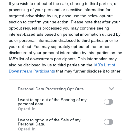
If you wish to opt-out of the sale, sharing to third parties, or
Soha ne kombinálja össze ezt a 6
processing of your personal or sensitive information for
gyümölcsöt - tönkreteszi az
targeted advertising by us, please use the below opt-out
section to confirm your selection. Please note that after your
emésztést
opt-out request is processed you may continue seeing
interest-based ads based on personal information utilized by
us or personal information disclosed to third parties prior to
your opt-out. You may separately opt-out of the further
disclosure of your personal information by third parties on the
IAB’s list of downstream participants. This information may
also be disclosed by us to third parties on the
IAB’s List of
Downstream Participants
that may further disclose it to other
third parties.
Please note that this website/app uses one or more Google
Personal Data Processing Opt Outs
services and may gather and store information including but
not limited to your visit or usage behaviour. You may click to
I want to opt-out of the Sharing of my
personal data.
grant or deny consent to Google and its third-party tags to
Opted In
use your data for below specified purposes in below Google
consent section.
I want to opt-out of the Sale of my
Personal Data.
Opted In