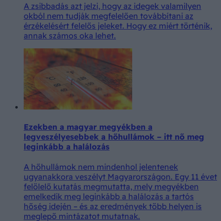
A zsibbadás azt jelzi, hogy az idegek valamilyen
okból nem tudják megfelelően továbbítani az
érzékelésért felelős jeleket. Hogy ez miért történik,
annak számos oka lehet.
Ezekben a magyar megyékben a
legveszélyesebbek a hőhullámok – itt nő meg
leginkább a halálozás
A hőhullámok nem mindenhol jelentenek
ugyanakkora veszélyt Magyarországon. Egy 11 évet
felölelő kutatás megmutatta, mely megyékben
emelkedik meg leginkább a halálozás a tartós
hőség idején – és az eredmények több helyen is
meglepő mintázatot mutatnak.