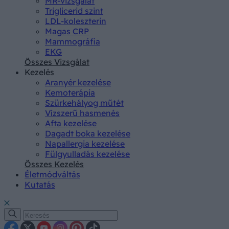
MR-vizsgálat
Triglicerid szint
LDL-koleszterin
Magas CRP
Mammográfia
EKG
Összes Vizsgálat
Kezelés
Aranyér kezelése
Kemoterápia
Szürkehályog műtét
Vízszerű hasmenés
Afta kezelése
Dagadt boka kezelése
Napallergia kezelése
Fülgyulladás kezelése
Összes Kezelés
Életmódváltás
Kutatás