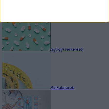
Orvos válaszol
Gyógyszerkereső
Kalkulátorok