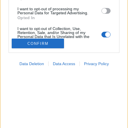
I want to opt-out of processing my
Personal Data for Targeted Advertising.
Opted In
I want to opt-out of Collection, Use,
Retention, Sale, and/or Sharing of my
Personal Data that Is Unrelated with the
Purposes for which it was collected.
CONFIRM
Opted Out
Google consents
Data Deletion
Data Access
Privacy Policy
I want to allow Google to enable storage
related to advertising like cookies on web or
device identifiers in apps.
Testmozgás
I want to allow my user data to be sent to
2026. június 05. 18:24
Google for online advertising purposes.
Megosztás
Küldés
Küldés Messengeren
I want to allow Google to send me
personalized advertising.
Tomanóczy Andrea
szerkesztő
I want to allow Google to enable storage