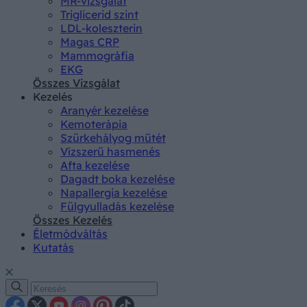
MR-vizsgálat
Triglicerid szint
LDL-koleszterin
Magas CRP
Mammográfia
EKG
Összes Vizsgálat
Kezelés
Aranyér kezelése
Kemoterápia
Szürkehályog műtét
Vízszerű hasmenés
Afta kezelése
Dagadt boka kezelése
Napallergia kezelése
Fülgyulladás kezelése
Összes Kezelés
Életmódváltás
Kutatás