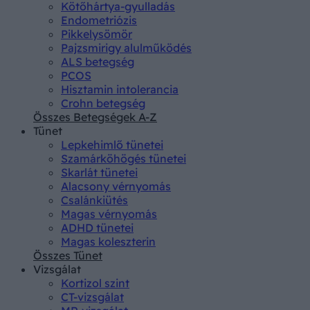
Kötőhártya-gyulladás
Endometriózis
Pikkelysömör
Pajzsmirigy alulműködés
ALS betegség
PCOS
Hisztamin intolerancia
Crohn betegség
Összes Betegségek A-Z
Tünet
Lepkehimlő tünetei
Szamárköhögés tünetei
Skarlát tünetei
Alacsony vérnyomás
Csalánkiütés
Magas vérnyomás
ADHD tünetei
Magas koleszterin
Összes Tünet
Vizsgálat
Kortizol szint
CT-vizsgálat