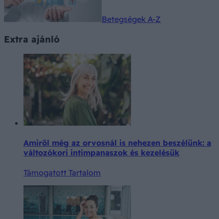
Betegségek A-Z
Extra ajánló
Amiről még az orvosnál is nehezen beszélünk: a
változókori intimpanaszok és kezelésük
Támogatott Tartalom