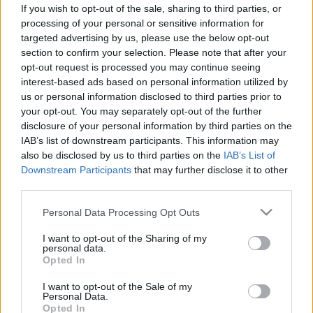
If you wish to opt-out of the sale, sharing to third parties, or
csinálni?
processing of your personal or sensitive information for
Ez a 10 másodperces otthoni teszt
targeted advertising by us, please use the below opt-out
section to confirm your selection. Please note that after your
meglepően pontos képet adhat az
opt-out request is processed you may continue seeing
egészségi állapotáról – Ön meg
interest-based ads based on personal information utilized by
us or personal information disclosed to third parties prior to
tudja csinálni?
your opt-out. You may separately opt-out of the further
disclosure of your personal information by third parties on the
IAB’s list of downstream participants. This information may
also be disclosed by us to third parties on the
IAB’s List of
Downstream Participants
that may further disclose it to other
third parties.
Please note that this website/app uses one or more Google
Personal Data Processing Opt Outs
services and may gather and store information including but
not limited to your visit or usage behaviour. You may click to
I want to opt-out of the Sharing of my
personal data.
grant or deny consent to Google and its third-party tags to
Opted In
use your data for below specified purposes in below Google
consent section.
I want to opt-out of the Sale of my
Personal Data.
Opted In