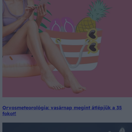
Orvosmeteorológia: vasárnap megint átlépjük a 35
fokot!