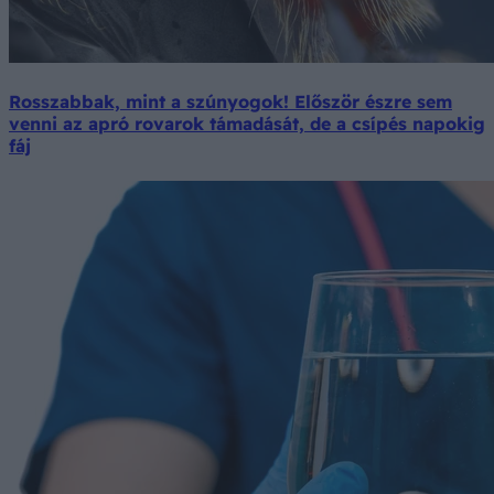
Rosszabbak, mint a szúnyogok! Először észre sem
venni az apró rovarok támadását, de a csípés napokig
fáj