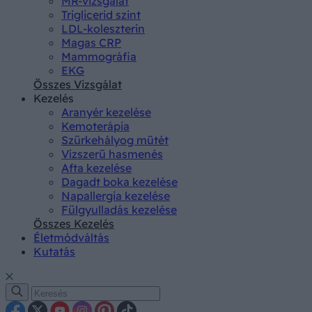
MR-vizsgálat
Triglicerid szint
LDL-koleszterin
Magas CRP
Mammográfia
EKG
Összes Vizsgálat
Kezelés
Aranyér kezelése
Kemoterápia
Szürkehályog műtét
Vízszerű hasmenés
Afta kezelése
Dagadt boka kezelése
Napallergia kezelése
Fülgyulladás kezelése
Összes Kezelés
Életmódváltás
Kutatás