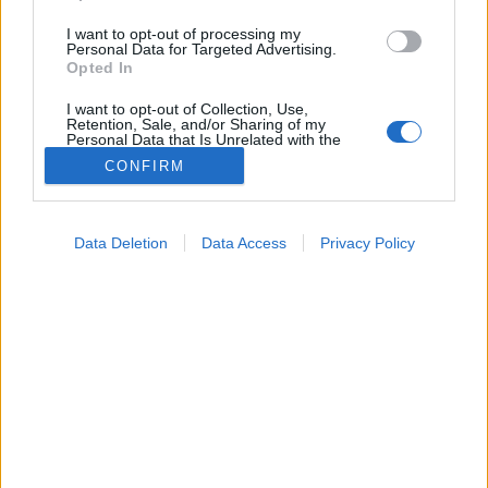
I want to opt-out of processing my
Personal Data for Targeted Advertising.
Opted In
I want to opt-out of Collection, Use,
Retention, Sale, and/or Sharing of my
Personal Data that Is Unrelated with the
Purposes for which it was collected.
CONFIRM
Opted Out
Google consents
Data Deletion
Data Access
Privacy Policy
Orvostudományi kutatások
I want to allow Google to enable storage
2025. augusztus 15. 16:54
related to advertising like cookies on web or
Megosztás
Küldés
Küldés Messengeren
device identifiers in apps.
I want to allow my user data to be sent to
Tomanóczy Andrea
Google for online advertising purposes.
szerkesztő
I want to allow Google to send me
personalized advertising.
Új lehetőségek a génszabályozásban.
I want to allow Google to enable storage