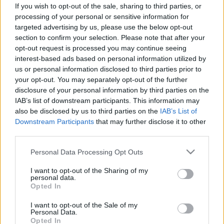
Új távlatok a rákkutatásban –
If you wish to opt-out of the sale, sharing to third parties, or
magyar kutatók új korszakot
processing of your personal or sensitive information for
targeted advertising by us, please use the below opt-out
nyitnak a génszabályozásban
section to confirm your selection. Please note that after your
opt-out request is processed you may continue seeing
interest-based ads based on personal information utilized by
us or personal information disclosed to third parties prior to
your opt-out. You may separately opt-out of the further
disclosure of your personal information by third parties on the
IAB’s list of downstream participants. This information may
also be disclosed by us to third parties on the
IAB’s List of
Downstream Participants
that may further disclose it to other
third parties.
Please note that this website/app uses one or more Google
Personal Data Processing Opt Outs
services and may gather and store information including but
not limited to your visit or usage behaviour. You may click to
I want to opt-out of the Sharing of my
personal data.
grant or deny consent to Google and its third-party tags to
Opted In
use your data for below specified purposes in below Google
consent section.
I want to opt-out of the Sale of my
Personal Data.
Opted In