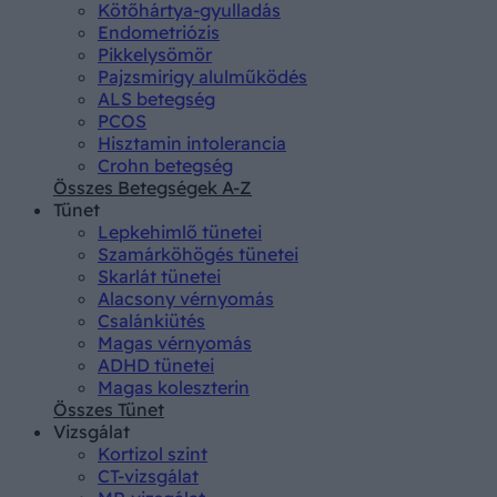
Kötőhártya-gyulladás
Endometriózis
Pikkelysömör
Pajzsmirigy alulműködés
ALS betegség
PCOS
Hisztamin intolerancia
Crohn betegség
Összes Betegségek A-Z
Tünet
Lepkehimlő tünetei
Szamárköhögés tünetei
Skarlát tünetei
Alacsony vérnyomás
Csalánkiütés
Magas vérnyomás
ADHD tünetei
Magas koleszterin
Összes Tünet
Vizsgálat
Kortizol szint
CT-vizsgálat