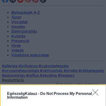
Betegségek A-Z
Tünet
Vizsgálat
Kezelés
Életmódváltás
Kutatás
Prevenció
Hírek
Videók
Kisállatok egészsége
#allergia
#influenza
#cukorbetegség
#orvosmeteorológia
#vérnyomás
#stroke
#rákbetegség
#pajzsmirigy
#reflux
#ekcéma
#herpesz
Regisztráció
Új távlatok a rákkutatásban
Orvostudományi
– magyar kutatók új
Kutatás
kutatások
korszakot nyitnak a
EgészségKalauz -
Do Not Process My Personal
génszabályozásban
Information