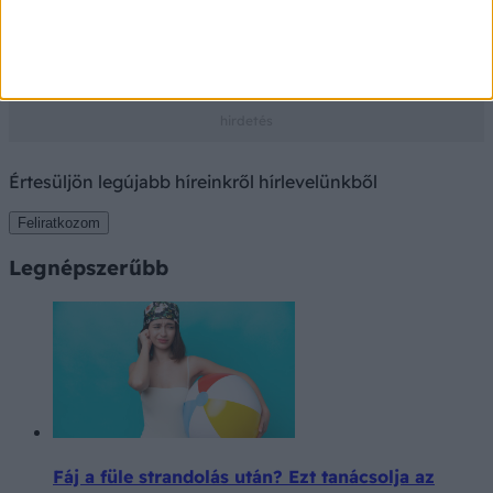
ami tönkreteszi a pihenést
Támogatott Tartalom
Értesüljön legújabb híreinkről hírlevelünkből
Feliratkozom
Legnépszerűbb
Fáj a füle strandolás után? Ezt tanácsolja az