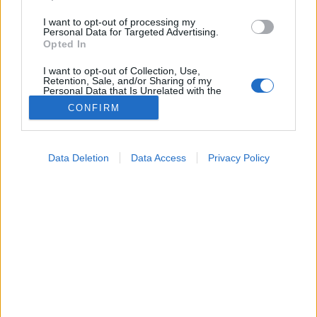
I want to opt-out of processing my
Personal Data for Targeted Advertising.
Opted In
I want to opt-out of Collection, Use,
Retention, Sale, and/or Sharing of my
Personal Data that Is Unrelated with the
Purposes for which it was collected.
CONFIRM
Opted Out
Kezelés
Google consents
2026. május 18. 18:24
Data Deletion
Data Access
Privacy Policy
Megosztás
Küldés
Küldés Messengeren
I want to allow Google to enable storage
related to advertising like cookies on web or
device identifiers in apps.
Tomanóczy Andrea
szerkesztő
I want to allow my user data to be sent to
Google for online advertising purposes.
I want to allow Google to send me
Elég csak napi pár percet rászánnia erre.
personalized advertising.
I want to allow Google to enable storage