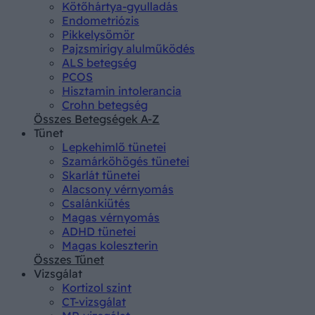
Kötőhártya-gyulladás
Endometriózis
Pikkelysömör
Pajzsmirigy alulműködés
ALS betegség
PCOS
Hisztamin intolerancia
Crohn betegség
Összes Betegségek A-Z
Tünet
Lepkehimlő tünetei
Szamárköhögés tünetei
Skarlát tünetei
Alacsony vérnyomás
Csalánkiütés
Magas vérnyomás
ADHD tünetei
Magas koleszterin
Összes Tünet
Vizsgálat
Kortizol szint
CT-vizsgálat