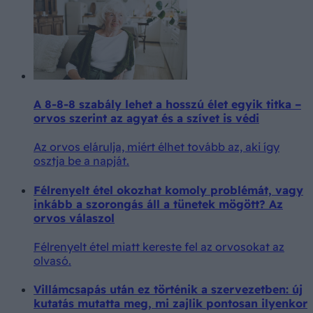
A 8-8-8 szabály lehet a hosszú élet egyik titka –
orvos szerint az agyat és a szívet is védi
Az orvos elárulja, miért élhet tovább az, aki így
osztja be a napját.
Félrenyelt étel okozhat komoly problémát, vagy
inkább a szorongás áll a tünetek mögött? Az
orvos válaszol
Félrenyelt étel miatt kereste fel az orvosokat az
olvasó.
Villámcsapás után ez történik a szervezetben: új
kutatás mutatta meg, mi zajlik pontosan ilyenkor