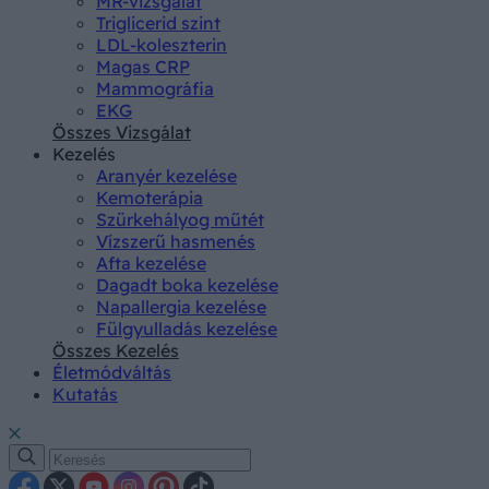
MR-vizsgálat
Triglicerid szint
LDL-koleszterin
Magas CRP
Mammográfia
EKG
Összes Vizsgálat
Kezelés
Aranyér kezelése
Kemoterápia
Szürkehályog műtét
Vízszerű hasmenés
Afta kezelése
Dagadt boka kezelése
Napallergia kezelése
Fülgyulladás kezelése
Összes Kezelés
Életmódváltás
Kutatás