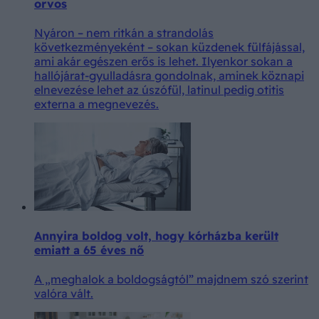
orvos
Nyáron – nem ritkán a strandolás
következményeként – sokan küzdenek fülfájással,
ami akár egészen erős is lehet. Ilyenkor sokan a
hallójárat-gyulladásra gondolnak, aminek köznapi
elnevezése lehet az úszófül, latinul pedig otitis
externa a megnevezés.
Annyira boldog volt, hogy kórházba került
emiatt a 65 éves nő
A „meghalok a boldogságtól” majdnem szó szerint
valóra vált.