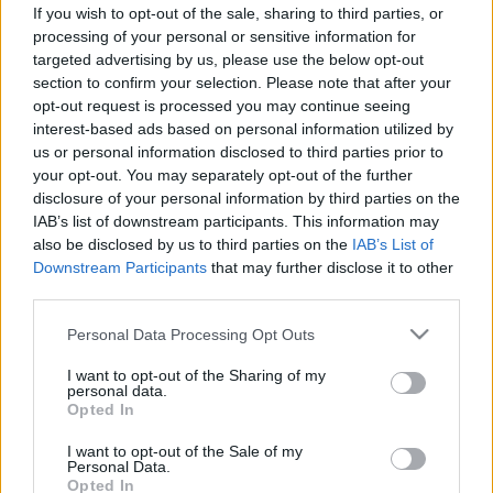
szokás segíthet csökkenteni a
If you wish to opt-out of the sale, sharing to third parties, or
koleszterinszintet
processing of your personal or sensitive information for
targeted advertising by us, please use the below opt-out
section to confirm your selection. Please note that after your
opt-out request is processed you may continue seeing
interest-based ads based on personal information utilized by
us or personal information disclosed to third parties prior to
your opt-out. You may separately opt-out of the further
disclosure of your personal information by third parties on the
IAB’s list of downstream participants. This information may
also be disclosed by us to third parties on the
IAB’s List of
Downstream Participants
that may further disclose it to other
third parties.
Please note that this website/app uses one or more Google
Personal Data Processing Opt Outs
services and may gather and store information including but
not limited to your visit or usage behaviour. You may click to
I want to opt-out of the Sharing of my
personal data.
grant or deny consent to Google and its third-party tags to
Opted In
use your data for below specified purposes in below Google
consent section.
I want to opt-out of the Sale of my
Personal Data.
Opted In