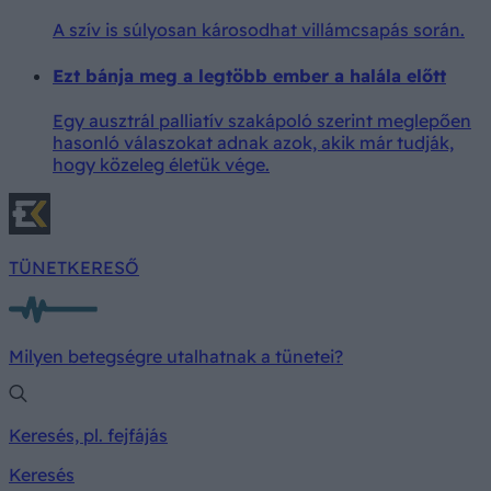
A szív is súlyosan károsodhat villámcsapás során.
Ezt bánja meg a legtöbb ember a halála előtt
Egy ausztrál palliatív szakápoló szerint meglepően
hasonló válaszokat adnak azok, akik már tudják,
hogy közeleg életük vége.
TÜNETKERESŐ
Milyen betegségre utalhatnak a tünetei?
Keresés, pl. fejfájás
Keresés