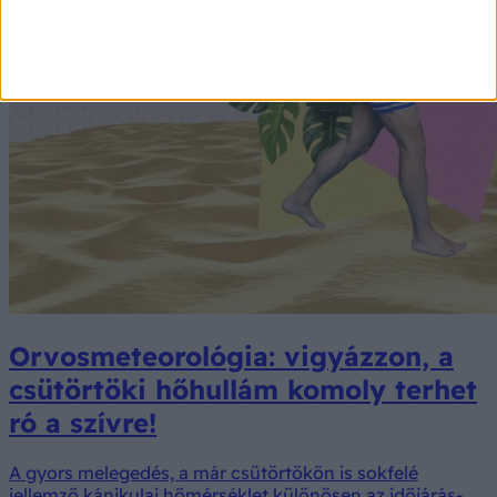
Orvosmeteorológia: vigyázzon, a
csütörtöki hőhullám komoly terhet
ró a szívre!
A gyors melegedés, a már csütörtökön is sokfelé
jellemző kánikulai hőmérséklet különösen az időjárás-