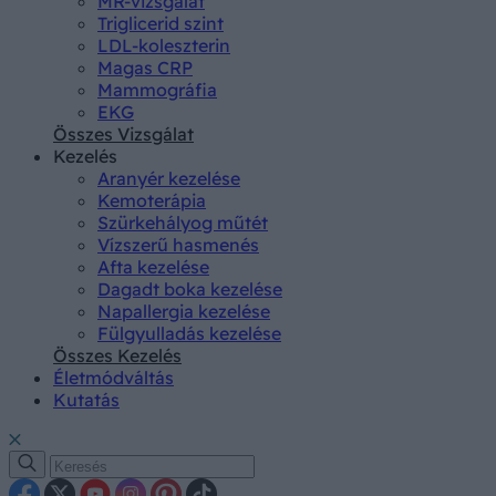
MR-vizsgálat
Triglicerid szint
LDL-koleszterin
Magas CRP
Mammográfia
EKG
Összes Vizsgálat
Kezelés
Aranyér kezelése
Kemoterápia
Szürkehályog műtét
Vízszerű hasmenés
Afta kezelése
Dagadt boka kezelése
Napallergia kezelése
Fülgyulladás kezelése
Összes Kezelés
Életmódváltás
Kutatás