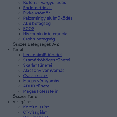
Kötőhártya-gyulladás
Endometriózis
Pikkelysömör
Pajzsmirigy alulműködés
ALS betegség
PCOS
Hisztamin intolerancia
Crohn betegség
Összes Betegségek A-Z
Tünet
Lepkehimlő tünetei
Szamárköhögés tünetei
Skarlát tünetei
Alacsony vérnyomás
Csalánkiütés
Magas vérnyomás
ADHD tünetei
Magas koleszterin
Összes Tünet
Vizsgálat
Kortizol szint
CT-vizsgálat