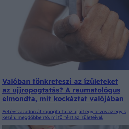
Valóban tönkreteszi az ízületeket
az ujjropogtatás? A reumatológus
elmondta, mit kockáztat valójában
Fél évszázadon át ropogtatta az ujjait egy orvos az egyik
kezén: megdöbbentő, mi történt az ízületeivel.