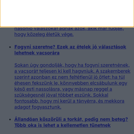
Ezt bánja meg a legtöbb ember a halála előtt
Egy ausztrál palliatív szakápoló szerint meglepően
hasonló válaszokat adnak azok, akik már tudják,
hogy közeleg életük vége.
Fogyni szeretne? Ezek az ételek jó választások
lehetnek vacsorára
Sokan úgy gondolják, hogy ha fogyni szeretnének,
a vacsorát teljesen ki kell hagyniuk. A szakemberek
szerint azonban ez nem feltétlenül jó ötlet: ha túl
éhesen fekszünk le, könnyebben elcsábulunk egy
késő esti nassolásra, vagy másnap reggel a
szükségesnél jóval többet eszünk. Sokkal
fontosabb, hogy mi kerül a tányérra, és mekkora
adagot fogyasztunk.
Állandóan köszörüli a torkát, pedig nem beteg?
Több oka is lehet a kellemetlen tünetnek