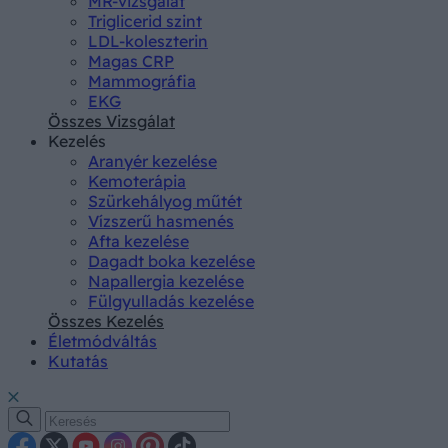
MR-vizsgálat
Triglicerid szint
LDL-koleszterin
Magas CRP
Mammográfia
EKG
Összes Vizsgálat
Kezelés
Aranyér kezelése
Kemoterápia
Szürkehályog műtét
Vízszerű hasmenés
Afta kezelése
Dagadt boka kezelése
Napallergia kezelése
Fülgyulladás kezelése
Összes Kezelés
Életmódváltás
Kutatás