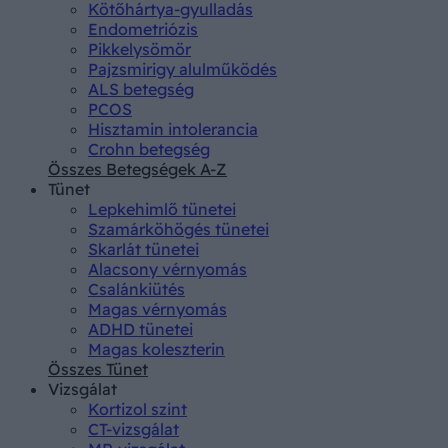
Kötőhártya-gyulladás
Endometriózis
Pikkelysömör
Pajzsmirigy alulműködés
ALS betegség
PCOS
Hisztamin intolerancia
Crohn betegség
Összes Betegségek A-Z
Tünet
Lepkehimlő tünetei
Szamárköhögés tünetei
Skarlát tünetei
Alacsony vérnyomás
Csalánkiütés
Magas vérnyomás
ADHD tünetei
Magas koleszterin
Összes Tünet
Vizsgálat
Kortizol szint
CT-vizsgálat