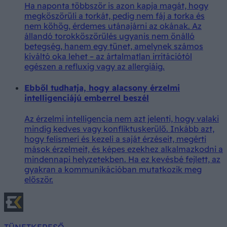
Ha naponta többször is azon kapja magát, hogy
megköszörüli a torkát, pedig nem fáj a torka és
nem köhög, érdemes utánajárni az okának. Az
állandó torokköszörülés ugyanis nem önálló
betegség, hanem egy tünet, amelynek számos
kiváltó oka lehet – az ártalmatlan irritációtól
egészen a refluxig vagy az allergiáig.
Ebből tudhatja, hogy alacsony érzelmi
intelligenciájú emberrel beszél
Az érzelmi intelligencia nem azt jelenti, hogy valaki
mindig kedves vagy konfliktuskerülő. Inkább azt,
hogy felismeri és kezeli a saját érzéseit, megérti
mások érzelmeit, és képes ezekhez alkalmazkodni a
mindennapi helyzetekben. Ha ez kevésbé fejlett, az
gyakran a kommunikációban mutatkozik meg
először.
TÜNETKERESŐ