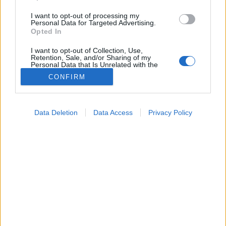
I want to opt-out of processing my
Personal Data for Targeted Advertising.
Opted In
I want to opt-out of Collection, Use,
Retention, Sale, and/or Sharing of my
Personal Data that Is Unrelated with the
Purposes for which it was collected.
CONFIRM
Opted Out
Lelki egészség
2026. január 17. 10:54
Google consents
Megosztás
Küldés
Küldés Messengeren
Data Deletion
Data Access
Privacy Policy
I want to allow Google to enable storage
related to advertising like cookies on web or
Tomanóczy Andrea
device identifiers in apps.
szerkesztő
I want to allow my user data to be sent to
Google for online advertising purposes.
Ön mennyire könnyen sírja el magát?
I want to allow Google to send me
personalized advertising.
I want to allow Google to enable storage