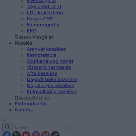
MR-vizsgálat
Triglicerid szint
LDL-koleszterin
Magas CRP
Mammográfia
EKG
Összes Vizsgálat
Kezelés
Aranyér kezelése
Kemoterápia
Szürkehályog műtét
Vízszerű hasmenés
Afta kezelése
Dagadt boka kezelése
Napallergia kezelése
Fülgyulladás kezelése
Összes Kezelés
Életmódváltás
Kutatás