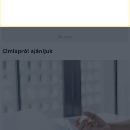
Az adatokat a PHARMINDEX gyógyszer-információs
adatbázis szolgáltatja
Ⓒ Vidal Next kft. 2026.
Címlapról ajánljuk