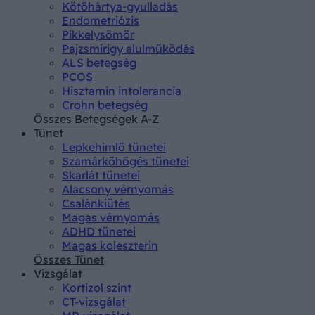
Kötőhártya-gyulladás
Endometriózis
Pikkelysömör
Pajzsmirigy alulműködés
ALS betegség
PCOS
Hisztamin intolerancia
Crohn betegség
Összes Betegségek A-Z
Tünet
Lepkehimlő tünetei
Szamárköhögés tünetei
Skarlát tünetei
Alacsony vérnyomás
Csalánkiütés
Magas vérnyomás
ADHD tünetei
Magas koleszterin
Összes Tünet
Vizsgálat
Kortizol szint
CT-vizsgálat