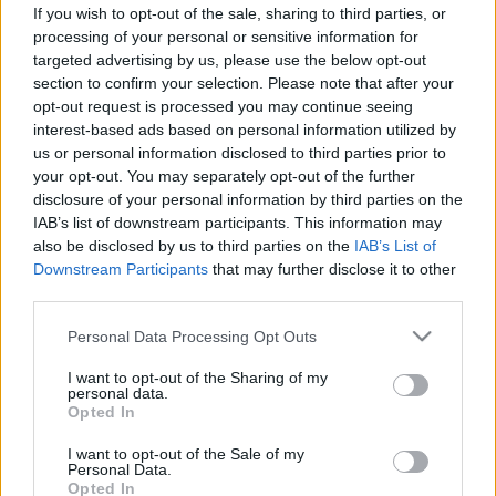
lepődni, mit mond erről a
If you wish to opt-out of the sale, sharing to third parties, or
tudomány
processing of your personal or sensitive information for
targeted advertising by us, please use the below opt-out
section to confirm your selection. Please note that after your
opt-out request is processed you may continue seeing
interest-based ads based on personal information utilized by
us or personal information disclosed to third parties prior to
your opt-out. You may separately opt-out of the further
disclosure of your personal information by third parties on the
IAB’s list of downstream participants. This information may
also be disclosed by us to third parties on the
IAB’s List of
Downstream Participants
that may further disclose it to other
third parties.
Please note that this website/app uses one or more Google
Personal Data Processing Opt Outs
services and may gather and store information including but
not limited to your visit or usage behaviour. You may click to
I want to opt-out of the Sharing of my
personal data.
grant or deny consent to Google and its third-party tags to
Opted In
use your data for below specified purposes in below Google
consent section.
I want to opt-out of the Sale of my
Personal Data.
Opted In