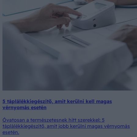
5 táplálékkiegészítő, amit kerülni kell magas
vérnyomás esetén
Óvatosan a természetesnek hitt szerekkel: 5
táplálékkiegészítő, amit jobb kerülni magas vérnyomás
esetén.