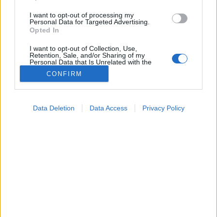
I want to opt-out of processing my
Personal Data for Targeted Advertising.
Opted In
I want to opt-out of Collection, Use,
Retention, Sale, and/or Sharing of my
Personal Data that Is Unrelated with the
Purposes for which it was collected.
CONFIRM
Opted Out
Színes
Google consents
2025. július 25. 12:24
Data Deletion
Data Access
Privacy Policy
Megosztás
Küldés
Küldés Messengeren
I want to allow Google to enable storage
related to advertising like cookies on web or
device identifiers in apps.
Tomanóczy Andrea
szerkesztő
I want to allow my user data to be sent to
Google for online advertising purposes.
I want to allow Google to send me
Figyelmeztetés: ez a cikk ásítást okozhat!
personalized advertising.
I want to allow Google to enable storage