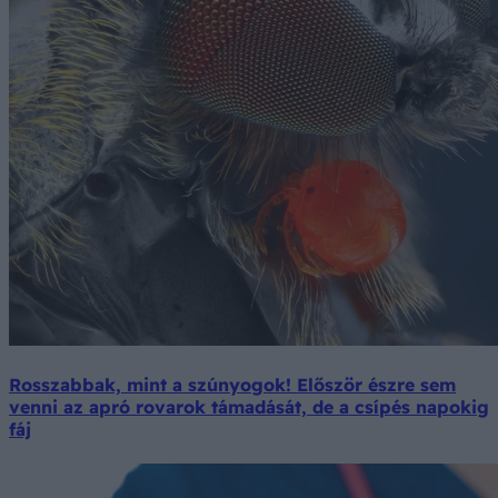
Rosszabbak, mint a szúnyogok! Először észre sem
venni az apró rovarok támadását, de a csípés napokig
fáj