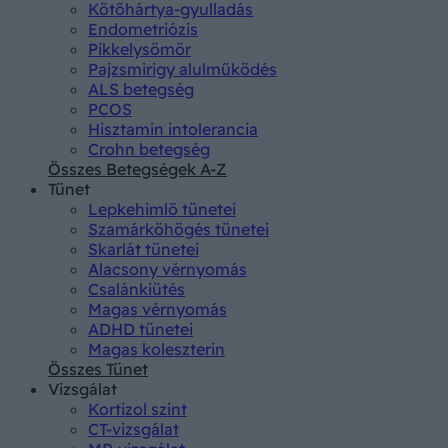
Kötőhártya-gyulladás
Endometriózis
Pikkelysömör
Pajzsmirigy alulműködés
ALS betegség
PCOS
Hisztamin intolerancia
Crohn betegség
Összes Betegségek A-Z
Tünet
Lepkehimlő tünetei
Szamárköhögés tünetei
Skarlát tünetei
Alacsony vérnyomás
Csalánkiütés
Magas vérnyomás
ADHD tünetei
Magas koleszterin
Összes Tünet
Vizsgálat
Kortizol szint
CT-vizsgálat