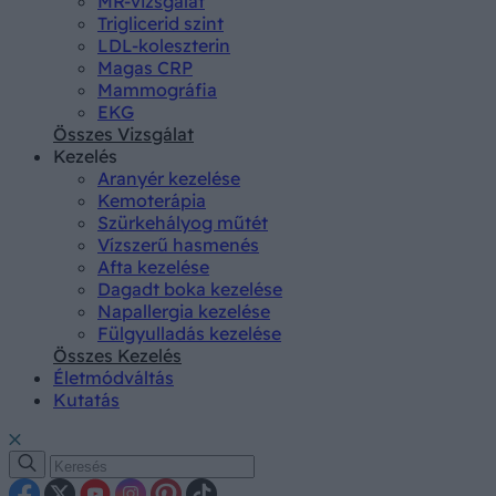
MR-vizsgálat
Triglicerid szint
LDL-koleszterin
Magas CRP
Mammográfia
EKG
Összes Vizsgálat
Kezelés
Aranyér kezelése
Kemoterápia
Szürkehályog műtét
Vízszerű hasmenés
Afta kezelése
Dagadt boka kezelése
Napallergia kezelése
Fülgyulladás kezelése
Összes Kezelés
Életmódváltás
Kutatás