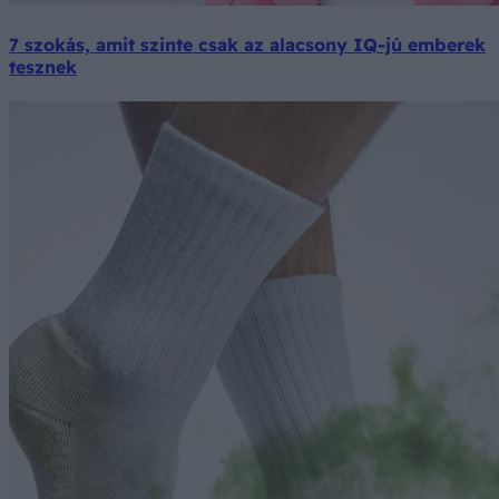
7 szokás, amit szinte csak az alacsony IQ-jú emberek
tesznek