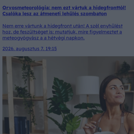
Orvosmeteorológia: nem ezt vártuk a hidegfronttól!
Csalóka lesz az átmeneti lehűlés szombaton
Nem erre vártunk a hidegfront után! A szél enyhülést
hoz, de feszültséget is: mutatjuk, mire figyelmeztet a
meteogyógyász a a hétvégi napkon.
2026. augusztus 7. 19:15