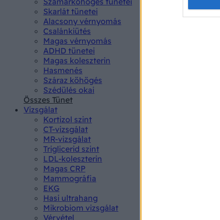
Opted 
Szamárköhögés tünetei
Skarlát tünetei
Alacsony vérnyomás
Google 
Csalánkiütés
Magas vérnyomás
I want t
ADHD tünetei
web or d
Magas koleszterin
Hasmenés
I want t
Száraz köhögés
purpose
Szédülés okai
Összes Tünet
I want 
Vizsgálat
Kortizol szint
I want t
CT-vizsgálat
web or d
MR-vizsgálat
Triglicerid szint
LDL-koleszterin
I want t
Magas CRP
or app.
Mammográfia
EKG
I want t
Hasi ultrahang
Mikrobiom vizsgálat
I want t
Vérvétel