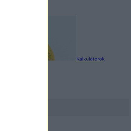
rkereső
Kalkulátorok