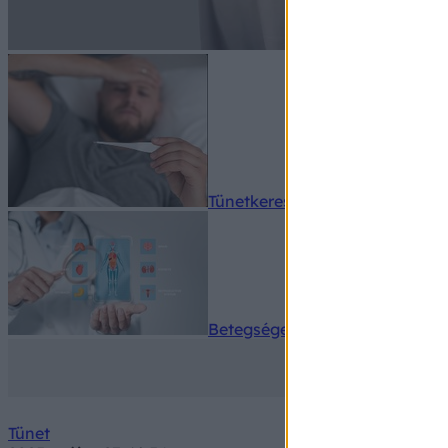
Tünetkereső
Betegségek A-Z
Tünet