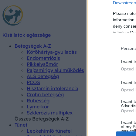
Downstream 
Please note
information 
deny consent
in below Go
Kisállatok egészsége
Betegségek A-Z
Persona
Kötőhártya-gyulladás
Endometriózis
I want t
Pikkelysömör
Opted 
Pajzsmirigy alulműködés
ALS betegség
PCOS
I want t
Hisztamin intolerancia
Opted 
Crohn betegség
Rühesség
I want 
Advertis
Lyme-kór
Opted 
Szklerózis multiplex
Összes Betegségek A-Z
I want t
Tünet
of my P
Lepkehimlő tünetei
was col