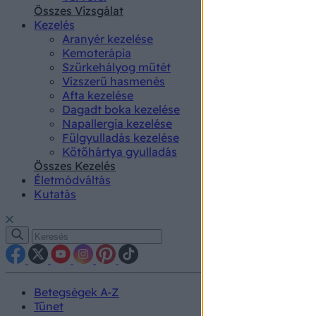
authenti
Összes Vizsgálat
Kezelés
Aranyér kezelése
Kemoterápia
Szürkehályog műtét
Vízszerű hasmenés
Afta kezelése
Dagadt boka kezelése
Napallergia kezelése
Fülgyulladás kezelése
Kötőhártya gyulladás
Összes Kezelés
Életmódváltás
Kutatás
Betegségek A-Z
Tünet