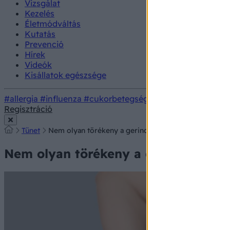
Vizsgálat
Kezelés
Életmódváltás
Kutatás
Prevenció
Hírek
Videók
Kisállatok egészsége
#allergia
#influenza
#cukorbetegség
#orvosmeteorológi
Regisztráció
Tünet
Nem olyan törékeny a gerinc, mint egy hímes tojás!
Nem olyan törékeny a gerinc, mint 