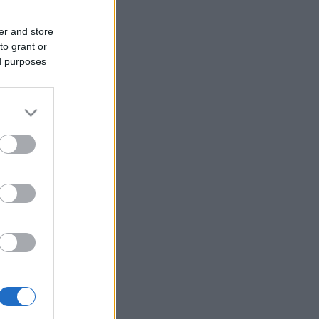
er and store
to grant or
ed purposes