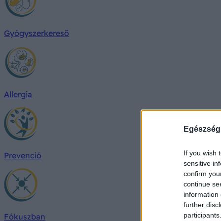
Gyógyszerkereső
Allergia
Egészség
If you wish 
Prevenció
sensitive in
confirm you
continue se
information 
further disc
participants
Fókuszban