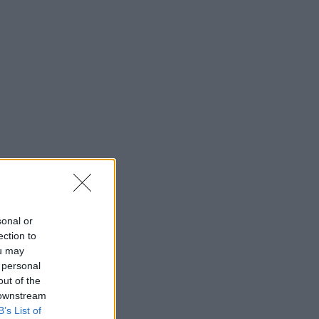
sonal or
ection to
ou may
 personal
out of the
 downstream
B’s List of