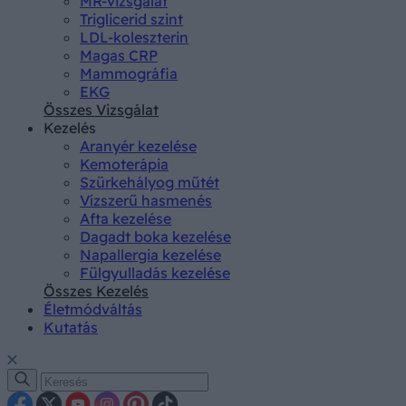
MR-vizsgálat
Triglicerid szint
LDL-koleszterin
Magas CRP
Mammográfia
EKG
Összes Vizsgálat
Kezelés
Aranyér kezelése
Kemoterápia
Szürkehályog műtét
Vízszerű hasmenés
Afta kezelése
Dagadt boka kezelése
Napallergia kezelése
Fülgyulladás kezelése
Összes Kezelés
Életmódváltás
Kutatás