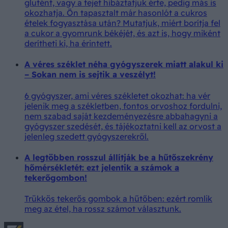
glutént, vagy a tejet hibáztatjuk érte, pedig más is
okozhatja. Ön tapasztalt már hasonlót a cukros
ételek fogyasztása után? Mutatjuk, miért borítja fel
a cukor a gyomrunk békéjét, és azt is, hogy miként
derítheti ki, ha érintett.
A véres széklet néha gyógyszerek miatt alakul ki
– Sokan nem is sejtik a veszélyt!
6 gyógyszer, ami véres székletet okozhat: ha vér
jelenik meg a székletben, fontos orvoshoz fordulni,
nem szabad saját kezdeményezésre abbahagyni a
gyógyszer szedését, és tájékoztatni kell az orvost a
jelenleg szedett gyógyszerekről.
A legtöbben rosszul állítják be a hűtőszekrény
hőmérsékletét: ezt jelentik a számok a
tekerőgombon!
Trükkös tekerős gombok a hűtőben: ezért romlik
meg az étel, ha rossz számot választunk.