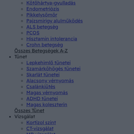
Kötőhártya-gyulladás
Endometriózis
Pikkelysömör
Pajzsmirigy alulműködés
ALS betegség
PCOS
Hisztamin intolerancia
Crohn betegség
Összes Betegségek A-Z
Tünet
Lepkehimlő tünetei
Szamárköhögés tünetei
Skarlát tünetei
Alacsony vérnyomás
Csalánkiütés
Magas vérnyomás
ADHD tünetei
Magas koleszterin
Összes Tünet
Vizsgálat
Kortizol szint
CT-vizsgálat