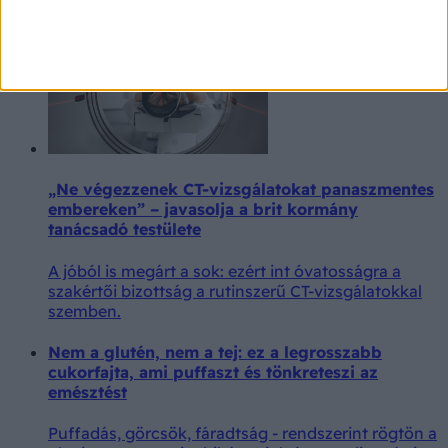
vacsoraként vagy desszertként is megállja a helyét.
„Ne végezzenek CT-vizsgálatokat panaszmentes
embereken” – javasolja a brit kormány
tanácsadó testülete
A jóból is megárt a sok: ezért int óvatosságra a
szakértői bizottság a rutinszerű CT-vizsgálatokkal
szemben.
Nem a glutén, nem a tej: ez a legrosszabb
cukorfajta, ami puffaszt és tönkreteszi az
emésztést
Puffadás, görcsök, fáradtság - rendszerint rögtön a