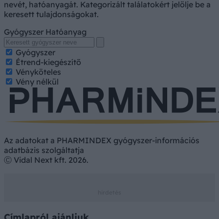
nevét, hatóanyagát. Kategorizált találatokért jelölje be a
keresett tulajdonságokat.
Gyógyszer
Hatóanyag
Gyógyszer
Étrend-kiegészítő
Vényköteles
Vény nélkül
Az adatokat a PHARMINDEX gyógyszer-információs
adatbázis szolgáltatja
Ⓒ Vidal Next kft. 2026.
Címlapról ajánljuk