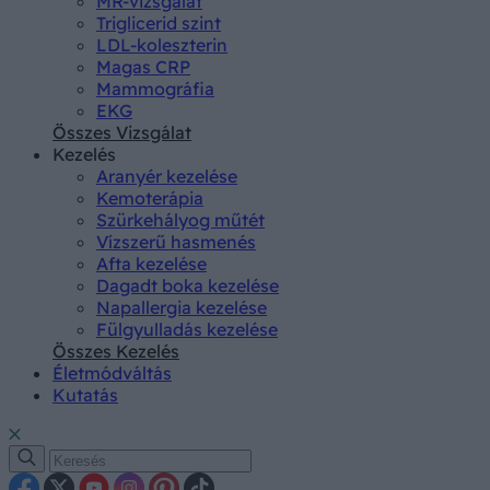
MR-vizsgálat
Triglicerid szint
LDL-koleszterin
Magas CRP
Mammográfia
EKG
Összes Vizsgálat
Kezelés
Aranyér kezelése
Kemoterápia
Szürkehályog műtét
Vízszerű hasmenés
Afta kezelése
Dagadt boka kezelése
Napallergia kezelése
Fülgyulladás kezelése
Összes Kezelés
Életmódváltás
Kutatás