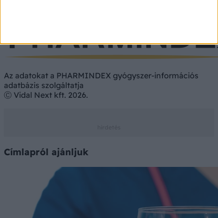
Vényköteles
Vény nélkül
Az adatokat a PHARMINDEX gyógyszer-információs
adatbázis szolgáltatja
Ⓒ Vidal Next kft. 2026.
Címlapról ajánljuk