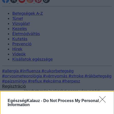
Betegségek A-Z
Tünet
Vizsgálat
Kezelés
Életmódváltás
Kutatás
Prevenció
Hírek
Videók
Kisállatok egészsége
#allergia
#influenza
#cukorbetegség
#orvosmeteorológia
#vérnyomás
#stroke
#rákbetegség
#pajzsmirigy
#reflux
#ekcéma
#herpesz
Regisztráció
Vesebetegség is okozhat magas vérnyomást -
Tünet
ebből jöhet rá a kiváltó okra
EgészségKalauz -
Do Not Process My Personal
Vesebetegség is okozhat magas vérnyomást - ebből
Information
jöhet rá a kiváltó okra