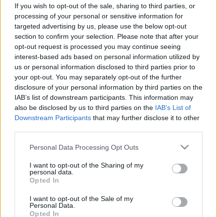
If you wish to opt-out of the sale, sharing to third parties, or
Vesebetegség is okozhat magas
processing of your personal or sensitive information for
vérnyomást - ebből jöhet rá a
targeted advertising by us, please use the below opt-out
section to confirm your selection. Please note that after your
kiváltó okra
opt-out request is processed you may continue seeing
interest-based ads based on personal information utilized by
us or personal information disclosed to third parties prior to
your opt-out. You may separately opt-out of the further
disclosure of your personal information by third parties on the
IAB’s list of downstream participants. This information may
also be disclosed by us to third parties on the
IAB’s List of
Downstream Participants
that may further disclose it to other
third parties.
Please note that this website/app uses one or more Google
Personal Data Processing Opt Outs
services and may gather and store information including but
not limited to your visit or usage behaviour. You may click to
I want to opt-out of the Sharing of my
personal data.
grant or deny consent to Google and its third-party tags to
Opted In
use your data for below specified purposes in below Google
consent section.
I want to opt-out of the Sale of my
Personal Data.
Opted In