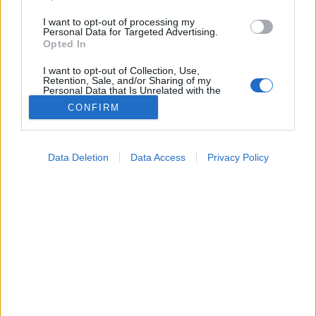
I want to opt-out of processing my
Personal Data for Targeted Advertising.
Opted In
I want to opt-out of Collection, Use,
Retention, Sale, and/or Sharing of my
Personal Data that Is Unrelated with the
Purposes for which it was collected.
CONFIRM
Opted Out
Google consents
Data Deletion
Data Access
Privacy Policy
I want to allow Google to enable storage
Tünet
related to advertising like cookies on web or
2024. július 19. 11:04
device identifiers in apps.
Megosztás
Küldés
Küldés Messengeren
I want to allow my user data to be sent to
Google for online advertising purposes.
Egészségkalauz
Egészségkalauz
I want to allow Google to send me
personalized advertising.
I want to allow Google to enable storage