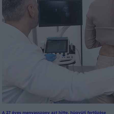
A 27 éves menyasszony azt hitte, húgyúti fertőzése