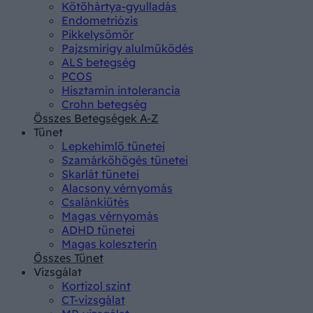
Kötőhártya-gyulladás
Endometriózis
Pikkelysömör
Pajzsmirigy alulműködés
ALS betegség
PCOS
Hisztamin intolerancia
Crohn betegség
Összes Betegségek A-Z
Tünet
Lepkehimlő tünetei
Szamárköhögés tünetei
Skarlát tünetei
Alacsony vérnyomás
Csalánkiütés
Magas vérnyomás
ADHD tünetei
Magas koleszterin
Összes Tünet
Vizsgálat
Kortizol szint
CT-vizsgálat