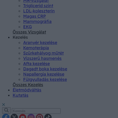
MR-vizsgálat
Triglicerid szint
LDL-koleszterin
Magas CRP
Mammográfia
EKG
Összes Vizsgálat
Kezelés
Aranyér kezelése
Kemoterápia
Szürkehályog műtét
Vízszerű hasmenés
Afta kezelése
Dagadt boka kezelése
Napallergia kezelése
Fülgyulladás kezelése
Összes Kezelés
Életmódváltás
Kutatás