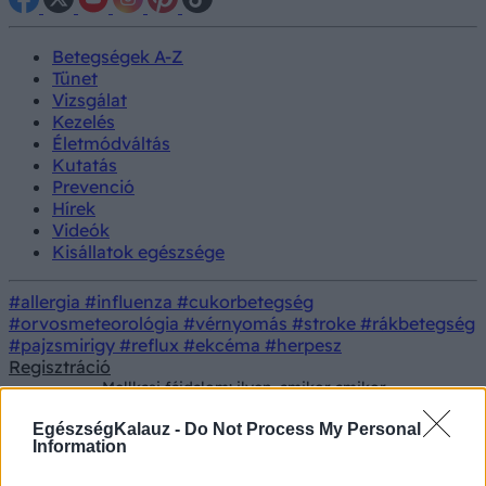
Betegségek A-Z
Tünet
Vizsgálat
Kezelés
Életmódváltás
Kutatás
Prevenció
Hírek
Videók
Kisállatok egészsége
#allergia
#influenza
#cukorbetegség
#orvosmeteorológia
#vérnyomás
#stroke
#rákbetegség
#pajzsmirigy
#reflux
#ekcéma
#herpesz
Regisztráció
Mellkasi fájdalom: ilyen, amikor amikor
Tünet
szívinfarktusra emlékeztet, pedig a gyomorsav
okozza
EgészségKalauz -
Do Not Process My Personal
Information
Mellkasi fájdalom: ilyen, amikor