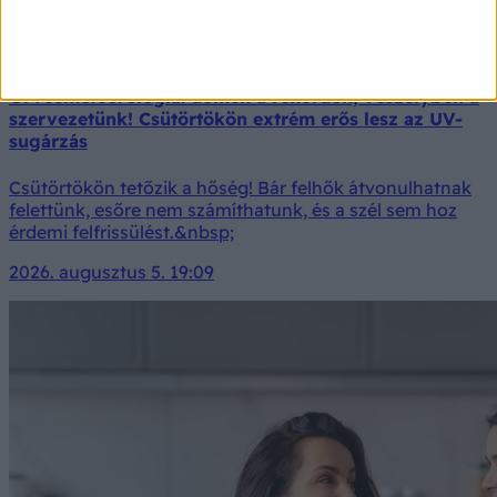
Orvosmeteorológia: dőlnek a rekordok, veszélyben a
szervezetünk! Csütörtökön extrém erős lesz az UV-
sugárzás
Csütörtökön tetőzik a hőség! Bár felhők átvonulhatnak
felettünk, esőre nem számíthatunk, és a szél sem hoz
érdemi felfrissülést.&nbsp;
2026. augusztus 5. 19:09