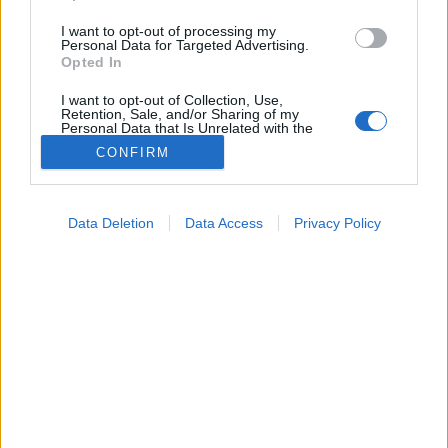
I want to opt-out of processing my
Personal Data for Targeted Advertising.
Opted In
I want to opt-out of Collection, Use,
Retention, Sale, and/or Sharing of my
Personal Data that Is Unrelated with the
Purposes for which it was collected.
CONFIRM
Opted Out
Google consents
Tünet
Data Deletion
Data Access
Privacy Policy
2025. május 03. 14:14
I want to allow Google to enable storage
Megosztás
Küldés
Küldés Messengeren
related to advertising like cookies on web or
device identifiers in apps.
PTA
I want to allow my user data to be sent to
szerző
Google for online advertising purposes.
I want to allow Google to send me
personalized advertising.
Gyakran a reflux okozza a bal oldali, szívinfarktusnak
hitt mellkasi fájdalmat. Így különböztetheti meg a
I want to allow Google to enable storage