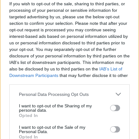
amikor szívinfarktusra emlékeztet,
If you wish to opt-out of the sale, sharing to third parties, or
processing of your personal or sensitive information for
pedig a gyomorsav okozza
targeted advertising by us, please use the below opt-out
section to confirm your selection. Please note that after your
opt-out request is processed you may continue seeing
interest-based ads based on personal information utilized by
us or personal information disclosed to third parties prior to
your opt-out. You may separately opt-out of the further
disclosure of your personal information by third parties on the
IAB’s list of downstream participants. This information may
also be disclosed by us to third parties on the
IAB’s List of
Downstream Participants
that may further disclose it to other
third parties.
Please note that this website/app uses one or more Google
Personal Data Processing Opt Outs
services and may gather and store information including but
not limited to your visit or usage behaviour. You may click to
I want to opt-out of the Sharing of my
personal data.
grant or deny consent to Google and its third-party tags to
Opted In
use your data for below specified purposes in below Google
consent section.
I want to opt-out of the Sale of my
Personal Data.
Opted In