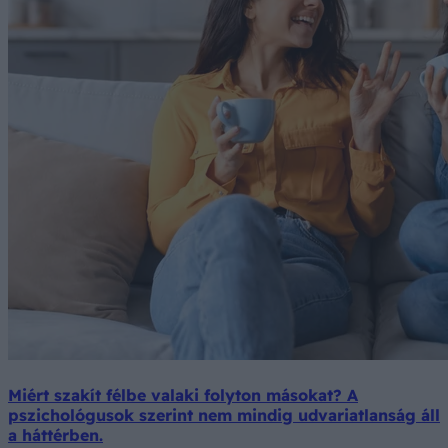
Miért szakít félbe valaki folyton másokat? A
pszichológusok szerint nem mindig udvariatlanság áll
a háttérben.