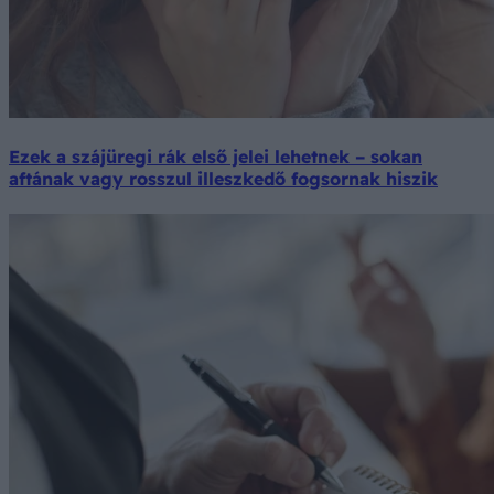
Ezek a szájüregi rák első jelei lehetnek – sokan
aftának vagy rosszul illeszkedő fogsornak hiszik