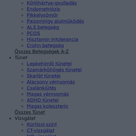
Kötőhártya-gyulladás
Endometriózis
Pikkelysömör
Pajzsmirigy alulműködés
ALS betegség
PCOS
Hisztamin intolerancia
Crohn betegség
Összes Betegségek A-Z
Tünet
Lepkehimlő tünetei
Szamárköhögés tünetei
Skarlát tünetei
Alacsony vérnyomás
Csalánkiütés
Magas vérnyomás
ADHD tünetei
Magas koleszterin
Összes Tünet
Vizsgálat
Kortizol szint
CT-vizsgálat