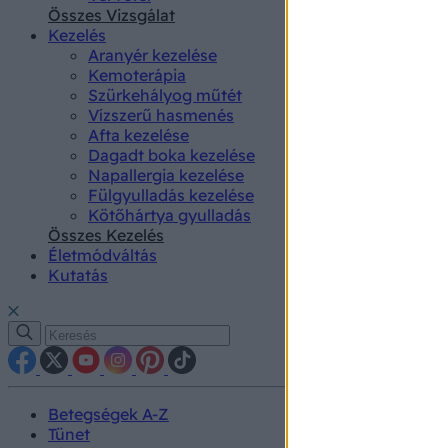
authenti
Összes Vizsgálat
Kezelés
Aranyér kezelése
Kemoterápia
Szürkehályog műtét
Vízszerű hasmenés
Afta kezelése
Dagadt boka kezelése
Napallergia kezelése
Fülgyulladás kezelése
Kötőhártya gyulladás
Összes Kezelés
Életmódváltás
Kutatás
Betegségek A-Z
Tünet