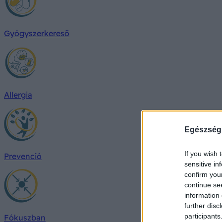
Gyógyszerkereső
Allergia
Egészség
If you wish 
Prevenció
sensitive in
confirm you
continue se
information 
further disc
participants
Fókuszban