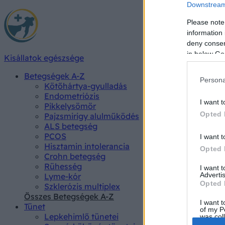
Downstream 
Please note
information 
deny consent
in below Go
Kisállatok egészsége
Betegségek A-Z
Persona
Kötőhártya-gyulladás
Endometriózis
I want t
Pikkelysömör
Opted 
Pajzsmirigy alulműködés
ALS betegség
PCOS
I want t
Hisztamin intolerancia
Opted 
Crohn betegség
Rühesség
I want 
Advertis
Lyme-kór
Opted 
Szklerózis multiplex
Összes Betegségek A-Z
I want t
Tünet
of my P
Lepkehimlő tünetei
was col