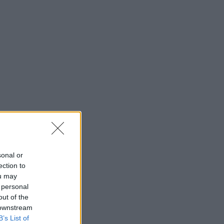
sonal or
ection to
ou may
 personal
out of the
 downstream
B’s List of