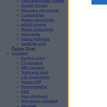
Opted 
Szamárköhögés tünetei
Skarlát tünetei
Alacsony vérnyomás
Google 
Csalánkiütés
Magas vérnyomás
I want t
ADHD tünetei
web or d
Magas koleszterin
Hasmenés
I want t
Száraz köhögés
purpose
Szédülés okai
Összes Tünet
I want 
Vizsgálat
Kortizol szint
I want t
CT-vizsgálat
web or d
MR-vizsgálat
Triglicerid szint
LDL-koleszterin
I want t
Magas CRP
or app.
Mammográfia
EKG
I want t
Hasi ultrahang
Mikrobiom vizsgálat
I want t
Vérvétel