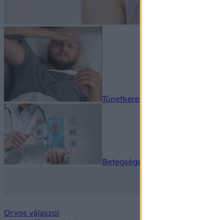
Tünetkereső
Betegségek A-Z
Orvos válaszol