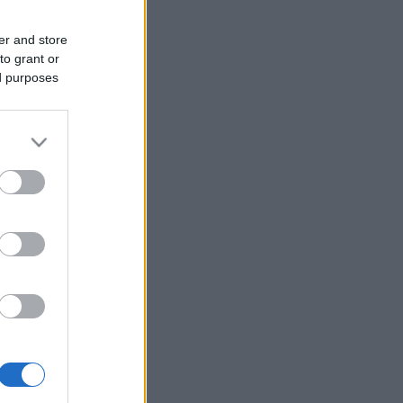
er and store
to grant or
ed purposes