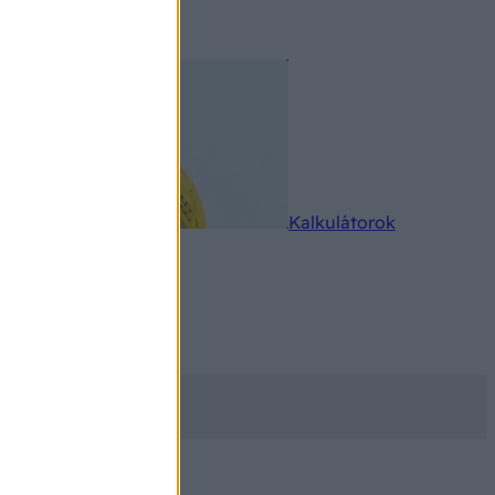
rkereső
Kalkulátorok