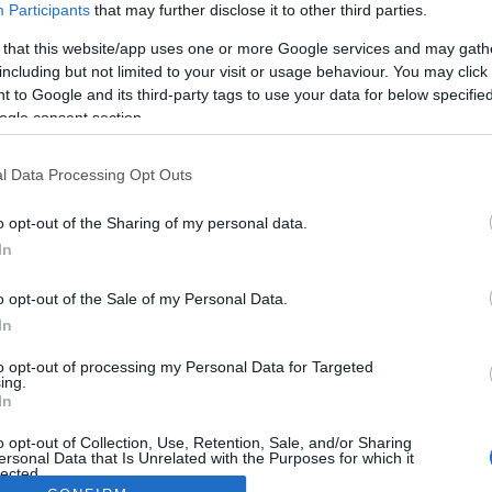
Participants
that may further disclose it to other third parties.
 that this website/app uses one or more Google services and may gath
including but not limited to your visit or usage behaviour. You may click 
 to Google and its third-party tags to use your data for below specifi
ogle consent section.
l Data Processing Opt Outs
o opt-out of the Sharing of my personal data.
In
o opt-out of the Sale of my Personal Data.
In
to opt-out of processing my Personal Data for Targeted
ing.
In
o opt-out of Collection, Use, Retention, Sale, and/or Sharing
ersonal Data that Is Unrelated with the Purposes for which it
lected.