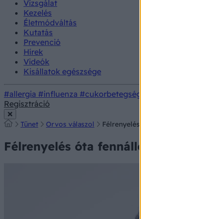
Vizsgálat
Kezelés
Életmódváltás
Kutatás
Prevenció
Hírek
Videók
Kisállatok egészsége
#allergia
#influenza
#cukorbetegség
#orvosmeteorológi
Regisztráció
Tünet
Orvos válaszol
Félrenyelés óta fennálló nyelési ne
Félrenyelés óta fennálló nyelési ne