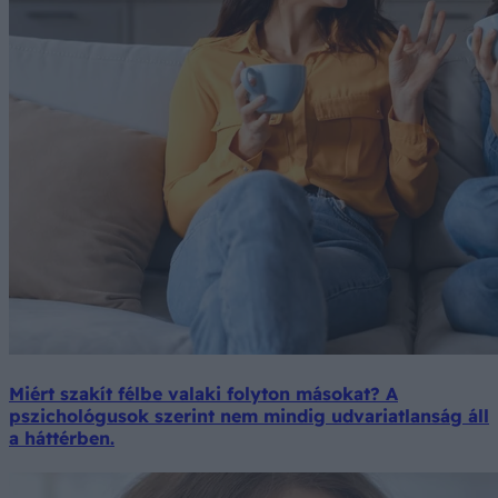
Miért szakít félbe valaki folyton másokat? A
pszichológusok szerint nem mindig udvariatlanság áll
a háttérben.