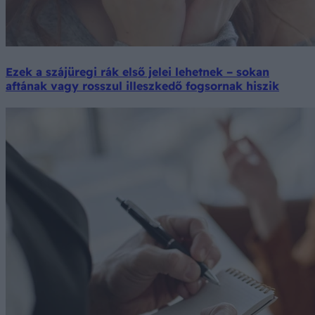
Ezek a szájüregi rák első jelei lehetnek – sokan
aftának vagy rosszul illeszkedő fogsornak hiszik