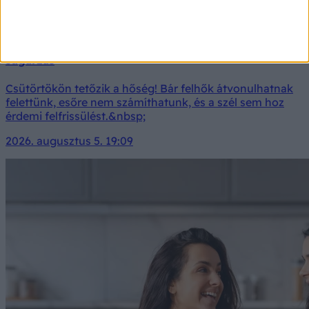
Orvosmeteorológia: dőlnek a rekordok, veszélyben a
szervezetünk! Csütörtökön extrém erős lesz az UV-
sugárzás
Csütörtökön tetőzik a hőség! Bár felhők átvonulhatnak
felettünk, esőre nem számíthatunk, és a szél sem hoz
érdemi felfrissülést.&nbsp;
2026. augusztus 5. 19:09