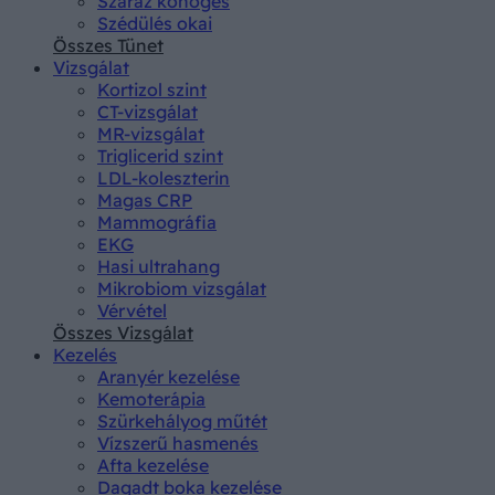
Száraz köhögés
Szédülés okai
Összes Tünet
Vizsgálat
Kortizol szint
CT-vizsgálat
MR-vizsgálat
Triglicerid szint
LDL-koleszterin
Magas CRP
Mammográfia
EKG
Hasi ultrahang
Mikrobiom vizsgálat
Vérvétel
Összes Vizsgálat
Kezelés
Aranyér kezelése
Kemoterápia
Szürkehályog műtét
Vízszerű hasmenés
Afta kezelése
Dagadt boka kezelése