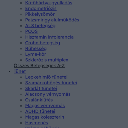
Kötőhártya-gyulladás
Endometriózis
Pikkelysömör
Pajzsmirigy alulműködés
ALS betegség
PCOS
Hisztamin intolerancia
Crohn betegség
Rühesség
Lyme-kór
Szklerózis multiplex
Összes Betegségek A-Z
Tünet
Lepkehimlő tünetei
Szamárköhögés tünetei
Skarlát tünetei
Alacsony vérnyomás
Csalánkiütés
Magas vérnyomás
ADHD tünetei
Magas koleszterin
Hasmenés