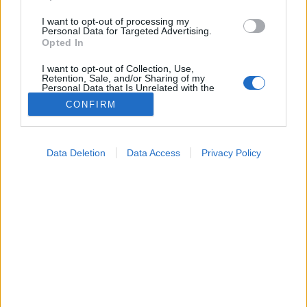
I want to opt-out of processing my
Personal Data for Targeted Advertising.
Opted In
I want to opt-out of Collection, Use,
Retention, Sale, and/or Sharing of my
Personal Data that Is Unrelated with the
Purposes for which it was collected.
CONFIRM
Opted Out
Google consents
Data Deletion
Data Access
Privacy Policy
I want to allow Google to enable storage
related to advertising like cookies on web or
device identifiers in apps.
I want to allow my user data to be sent to
Google for online advertising purposes.
I want to allow Google to send me
personalized advertising.
I want to allow Google to enable storage