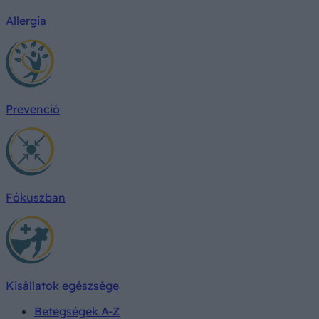
Allergia
Prevenció
Fókuszban
Kisállatok egészsége
Betegségek A-Z