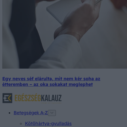
Egy neves séf elárulta, mit nem kér soha az
étteremben – az oka sokakat meglephet
Betegségek A-Z
Kötőhártya-gyulladás