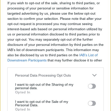
If you wish to opt-out of the sale, sharing to third parties, or
#allergia
#influenza
#cukorbetegség
processing of your personal or sensitive information for
#orvosmeteorológia
#vérnyomás
#stroke
#rákbetegség
targeted advertising by us, please use the below opt-out
#pajzsmirigy
#reflux
#ekcéma
#herpesz
section to confirm your selection. Please note that after your
Regisztráció
opt-out request is processed you may continue seeing
interest-based ads based on personal information utilized by
Beleléptem egy szögbe – a tetanusz
us or personal information disclosed to third parties prior to
Orvos
Tünet
mellé biztos kell antibiotikum is? Az
válaszol
your opt-out. You may separately opt-out of the further
orvos válaszol
disclosure of your personal information by third parties on the
IAB’s list of downstream participants. This information may
Beleléptem egy szögbe – a
also be disclosed by us to third parties on the
IAB’s List of
tetanusz mellé biztos kell
Downstream Participants
that may further disclose it to other
antibiotikum is? Az orvos válaszol
third parties.
Please note that this website/app uses one or more Google
Personal Data Processing Opt Outs
services and may gather and store information including but
not limited to your visit or usage behaviour. You may click to
I want to opt-out of the Sharing of my
personal data.
grant or deny consent to Google and its third-party tags to
Opted In
use your data for below specified purposes in below Google
consent section.
I want to opt-out of the Sale of my
Personal Data.
Opted In