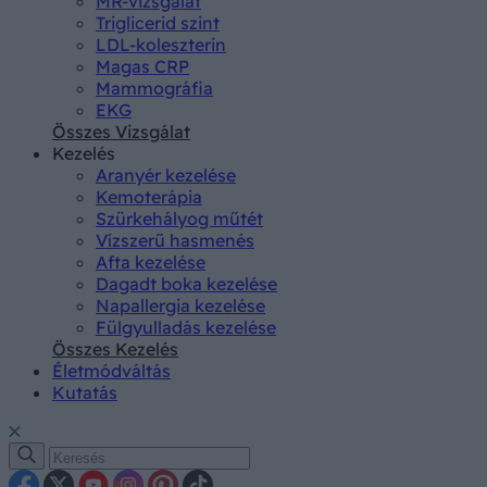
MR-vizsgálat
Triglicerid szint
LDL-koleszterin
Magas CRP
Mammográfia
EKG
Összes Vizsgálat
Kezelés
Aranyér kezelése
Kemoterápia
Szürkehályog műtét
Vízszerű hasmenés
Afta kezelése
Dagadt boka kezelése
Napallergia kezelése
Fülgyulladás kezelése
Összes Kezelés
Életmódváltás
Kutatás