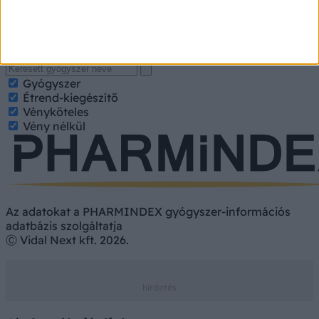
nevét, hatóanyagát. Kategorizált találatokért jelölje be a
keresett tulajdonságokat.
Gyógyszer
Hatóanyag
Gyógyszer
Étrend-kiegészítő
Vényköteles
Vény nélkül
Az adatokat a PHARMINDEX gyógyszer-információs
adatbázis szolgáltatja
Ⓒ Vidal Next kft. 2026.