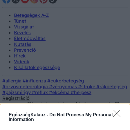
Betegségek A-Z
Tünet
Vizsgálat
Kezelés
Életmódváltás
Kutatás
Prevenció
Hírek
Videók
Kisállatok egészsége
#allergia
#influenza
#cukorbetegség
#orvosmeteorológia
#vérnyomás
#stroke
#rákbetegség
#pajzsmirigy
#reflux
#ekcéma
#herpesz
Regisztráció
Ekkor érdemes kolonoszkópiára menni még 50
Tünet
éves kor előtt - még akkor is, ha nincsenek
tünetei
EgészségKalauz -
Do Not Process My Personal
Information
Ekkor érdemes kolonoszkópiára