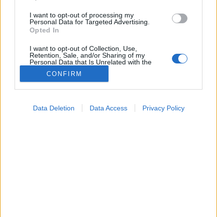
I want to opt-out of processing my
Personal Data for Targeted Advertising.
Opted In
I want to opt-out of Collection, Use,
Retention, Sale, and/or Sharing of my
Personal Data that Is Unrelated with the
Purposes for which it was collected.
CONFIRM
Opted Out
Google consents
Tünet
Data Deletion
Data Access
Privacy Policy
2025. március 14. 19:54
I want to allow Google to enable storage
Megosztás
Küldés
Küldés Messengeren
related to advertising like cookies on web or
device identifiers in apps.
Tomanóczy Andrea
I want to allow my user data to be sent to
szerkesztő
Google for online advertising purposes.
I want to allow Google to send me
personalized advertising.
Vannak esetek, amikor tünetek nélkül is érdemes
kolonoszkópiára menni.
I want to allow Google to enable storage