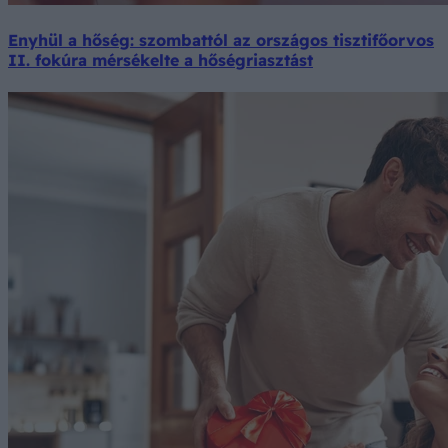
Enyhül a hőség: szombattól az országos tisztifőorvos
II. fokúra mérsékelte a hőségriasztást