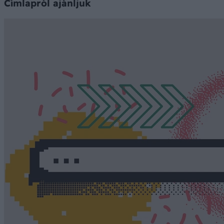
Címlapról ajánljuk