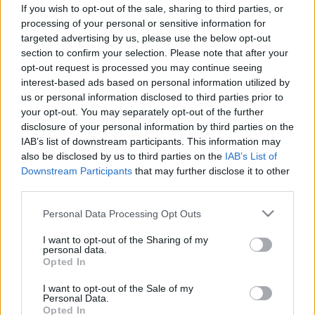
menni még 50 éves kor előtt - még
If you wish to opt-out of the sale, sharing to third parties, or
processing of your personal or sensitive information for
akkor is, ha nincsenek tünetei
targeted advertising by us, please use the below opt-out
section to confirm your selection. Please note that after your
opt-out request is processed you may continue seeing
interest-based ads based on personal information utilized by
us or personal information disclosed to third parties prior to
your opt-out. You may separately opt-out of the further
disclosure of your personal information by third parties on the
IAB’s list of downstream participants. This information may
also be disclosed by us to third parties on the
IAB’s List of
Downstream Participants
that may further disclose it to other
third parties.
Please note that this website/app uses one or more Google
Personal Data Processing Opt Outs
services and may gather and store information including but
not limited to your visit or usage behaviour. You may click to
I want to opt-out of the Sharing of my
personal data.
grant or deny consent to Google and its third-party tags to
Opted In
use your data for below specified purposes in below Google
consent section.
I want to opt-out of the Sale of my
Personal Data.
Opted In