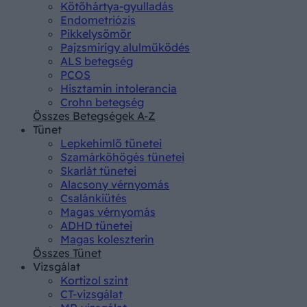
Kötőhártya-gyulladás
Endometriózis
Pikkelysömör
Pajzsmirigy alulműködés
ALS betegség
PCOS
Hisztamin intolerancia
Crohn betegség
Összes Betegségek A-Z
Tünet
Lepkehimlő tünetei
Szamárköhögés tünetei
Skarlát tünetei
Alacsony vérnyomás
Csalánkiütés
Magas vérnyomás
ADHD tünetei
Magas koleszterin
Összes Tünet
Vizsgálat
Kortizol szint
CT-vizsgálat