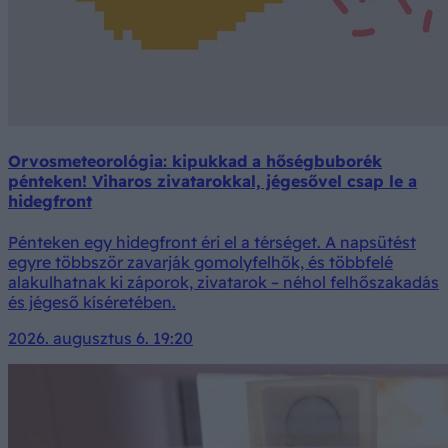
Orvosmeteorológia: kipukkad a hőségbuborék
pénteken! Viharos zivatarokkal, jégesővel csap le a
hidegfront
Pénteken egy hidegfront éri el a térséget. A napsütést
egyre többször zavarják gomolyfelhők, és többfelé
alakulhatnak ki záporok, zivatarok – néhol felhőszakadás
és jégeső kíséretében.
2026. augusztus 6. 19:20