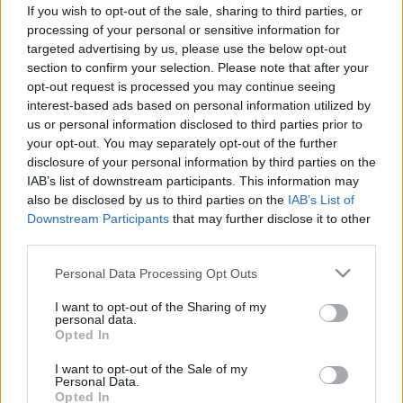
If you wish to opt-out of the sale, sharing to third parties, or
processing of your personal or sensitive information for
Ez a legrosszabb sajt a szívnek,
targeted advertising by us, please use the below opt-out
mégis sok magyar imádja! Eltömíti
section to confirm your selection. Please note that after your
az ereket, alattomosan növeli a
opt-out request is processed you may continue seeing
interest-based ads based on personal information utilized by
koleszterint
us or personal information disclosed to third parties prior to
your opt-out. You may separately opt-out of the further
disclosure of your personal information by third parties on the
IAB’s list of downstream participants. This information may
also be disclosed by us to third parties on the
IAB’s List of
Downstream Participants
that may further disclose it to other
third parties.
Please note that this website/app uses one or more Google
Personal Data Processing Opt Outs
services and may gather and store information including but
not limited to your visit or usage behaviour. You may click to
I want to opt-out of the Sharing of my
personal data.
grant or deny consent to Google and its third-party tags to
Opted In
use your data for below specified purposes in below Google
consent section.
I want to opt-out of the Sale of my
Personal Data.
Opted In