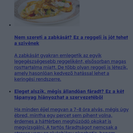
Nem szereti a zabkását? Ez a reggeli is jót tehet
a szívének
A zabkását gyakran emlegetik az egyik
legegészségesebb reggeliként, elsősorban magas
rosttartalma miatt. De több olyan reggeli is létezik,
amely hasonlóan kedvező hatással lehet a
keringési rendszerre.
Eleget alszik, mégis állandóan fáradt? Ez a két
tápanyag hiányozhat a szervezetéből
Ha minden éjjel megvan a 7–8 óra alvás, mégis úgy
ébred, mintha egy percet sem pihent volna,
érdemes a háttérben meghúzódó okokat is
megvizsgálni. A tartós fáradtságot nemcsak a