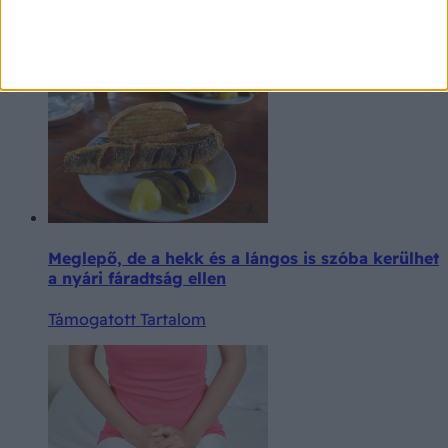
nyári hüvelyfertőzéseket
Támogatott Tartalom
Meglepő, de a hekk és a lángos is szóba kerülhet
a nyári fáradtság ellen
Támogatott Tartalom