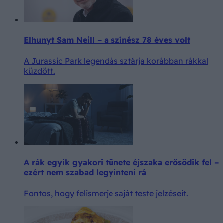
Elhunyt Sam Neill – a színész 78 éves volt
A Jurassic Park legendás sztárja korábban rákkal
küzdött.
A rák egyik gyakori tünete éjszaka erősödik fel –
ezért nem szabad legyinteni rá
Fontos, hogy felismerje saját teste jelzéseit.