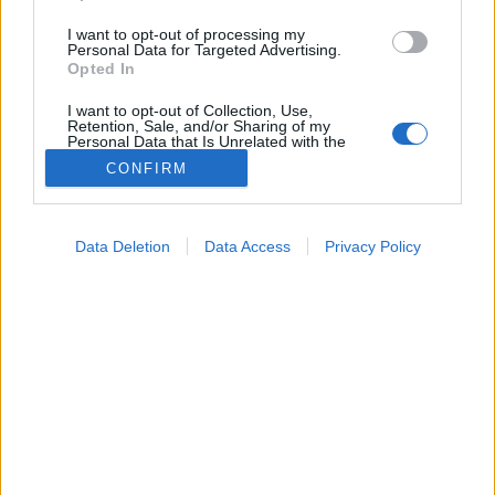
I want to opt-out of processing my
Personal Data for Targeted Advertising.
Opted In
I want to opt-out of Collection, Use,
Retention, Sale, and/or Sharing of my
Personal Data that Is Unrelated with the
Purposes for which it was collected.
CONFIRM
Opted Out
Google consents
Data Deletion
Data Access
Privacy Policy
I want to allow Google to enable storage
related to advertising like cookies on web or
device identifiers in apps.
Táplálkozás
2026. május 15. 06:14
I want to allow my user data to be sent to
Megosztás
Küldés
Küldés Messengeren
Google for online advertising purposes.
I want to allow Google to send me
PTA
personalized advertising.
szerző
I want to allow Google to enable storage