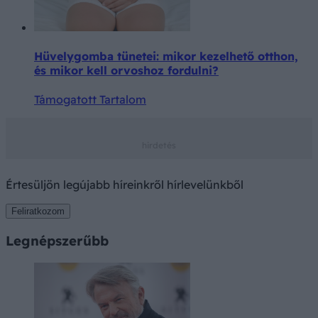
Hüvelygomba tünetei: mikor kezelhető otthon,
és mikor kell orvoshoz fordulni?
Támogatott Tartalom
Értesüljön legújabb híreinkről hírlevelünkből
Feliratkozom
Legnépszerűbb