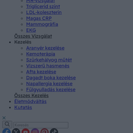
MR-vizsgálat
Triglicerid szint
LDL-koleszterin
Magas CRP
Mammográfia
EKG
Összes Vizsgálat
Kezelés
Aranyér kezelése
Kemoterápia
Szürkehályog műtét
Vízszerű hasmenés
Afta kezelése
Dagadt boka kezelése
Napallergia kezelése
Fülgyulladás kezelése
Összes Kezelés
Életmódváltás
Kutatás