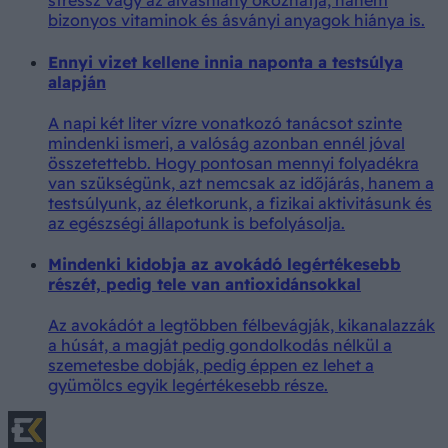
stressz vagy az alváshiány okozhatja, hanem
bizonyos vitaminok és ásványi anyagok hiánya is.
Ennyi vizet kellene innia naponta a testsúlya
alapján
A napi két liter vízre vonatkozó tanácsot szinte
mindenki ismeri, a valóság azonban ennél jóval
összetettebb. Hogy pontosan mennyi folyadékra
van szükségünk, azt nemcsak az időjárás, hanem a
testsúlyunk, az életkorunk, a fizikai aktivitásunk és
az egészségi állapotunk is befolyásolja.
Mindenki kidobja az avokádó legértékesebb
részét, pedig tele van antioxidánsokkal
Az avokádót a legtöbben félbevágják, kikanalazzák
a húsát, a magját pedig gondolkodás nélkül a
szemetesbe dobják, pedig éppen ez lehet a
gyümölcs egyik legértékesebb része.