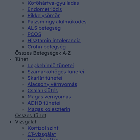
Kötőhártya-gyulladás
Endometriózis
Pikkelysömör
Pajzsmirigy alulműködés
ALS betegség
PCOS
Hisztamin intolerancia
Crohn betegség
Összes Betegségek A-Z
Tünet
Lepkehimlő tünetei
Szamárköhögés tünetei
Skarlát tünetei
Alacsony vérnyomás
Csalánkiütés
Magas vérnyomás
ADHD tünetei
Magas koleszterin
Összes Tünet
Vizsgálat
Kortizol szint
CT-vizsgálat