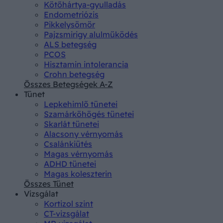
Kötőhártya-gyulladás
Endometriózis
Pikkelysömör
Pajzsmirigy alulműködés
ALS betegség
PCOS
Hisztamin intolerancia
Crohn betegség
Összes Betegségek A-Z
Tünet
Lepkehimlő tünetei
Szamárköhögés tünetei
Skarlát tünetei
Alacsony vérnyomás
Csalánkiütés
Magas vérnyomás
ADHD tünetei
Magas koleszterin
Összes Tünet
Vizsgálat
Kortizol szint
CT-vizsgálat