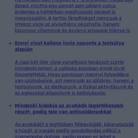
ébred, mintha egy percet sem pihent volna,
érdemes a háttérben meghúzódó okokat is
megvizsgálni. A tartós fáradtságot nemcsak a
stressz vagy az alváshiány okozhatja, hanem
bizonyos vitaminok és ásványi anyagok hiánya is.
Ennyi vizet kellene innia naponta a testsúlya
alapján
A napi két liter vízre vonatkozó tanácsot szinte
mindenki ismeri, a valóság azonban ennél jóval
összetettebb. Hogy pontosan mennyi folyadékra
van szükségünk, azt nemcsak az időjárás, hanem a
testsúlyunk, az életkorunk, a fizikai aktivitásunk és
az egészségi állapotunk is befolyásolja.
Mindenki kidobja az avokádó legértékesebb
részét, pedig tele van antioxidánsokkal
Az avokádót a legtöbben félbevágják, kikanalazzák
a húsát, a magját pedig gondolkodás nélkül a
szemetesbe dobják, pedig éppen ez lehet a