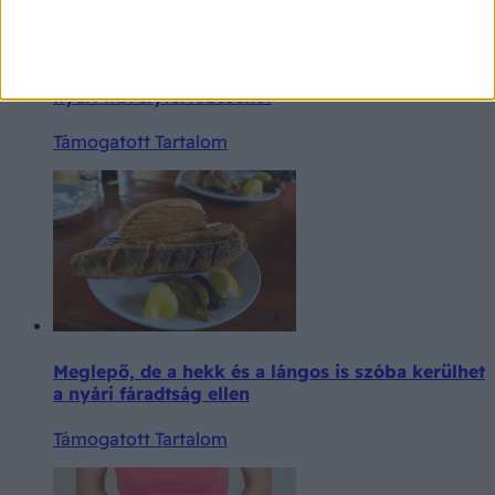
Strand, uszoda, fesztivál: így előzheti meg a
nyári hüvelyfertőzéseket
Támogatott Tartalom
Meglepő, de a hekk és a lángos is szóba kerülhet
a nyári fáradtság ellen
Támogatott Tartalom