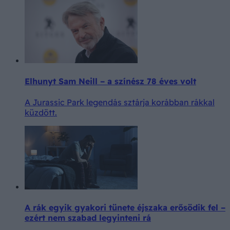
Elhunyt Sam Neill – a színész 78 éves volt
A Jurassic Park legendás sztárja korábban rákkal
küzdött.
A rák egyik gyakori tünete éjszaka erősödik fel –
ezért nem szabad legyinteni rá