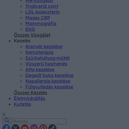
MR-vizsgálat
Triglicerid szint
LDL-koleszterin
Magas CRP
Mammográfia
EKG
Összes Vizsgálat
Kezelés
Aranyér kezelése
Kemoterápia
Szürkehályog műtét
Vízszerű hasmenés
Afta kezelése
Dagadt boka kezelése
Napallergia kezelése
Fülgyulladás kezelése
Összes Kezelés
Életmódváltás
Kutatás