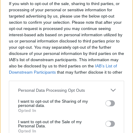
vért – a véradás leggyakoribb
If you wish to opt-out of the sale, sharing to third parties, or
processing of your personal or sensitive information for
kizáró okai, amelyeket sokan nem
targeted advertising by us, please use the below opt-out
ismernek
section to confirm your selection. Please note that after your
opt-out request is processed you may continue seeing
interest-based ads based on personal information utilized by
us or personal information disclosed to third parties prior to
your opt-out. You may separately opt-out of the further
disclosure of your personal information by third parties on the
IAB’s list of downstream participants. This information may
also be disclosed by us to third parties on the
IAB’s List of
Downstream Participants
that may further disclose it to other
third parties.
Please note that this website/app uses one or more Google
Personal Data Processing Opt Outs
services and may gather and store information including but
not limited to your visit or usage behaviour. You may click to
I want to opt-out of the Sharing of my
personal data.
grant or deny consent to Google and its third-party tags to
Opted In
use your data for below specified purposes in below Google
consent section.
I want to opt-out of the Sale of my
Personal Data.
Opted In