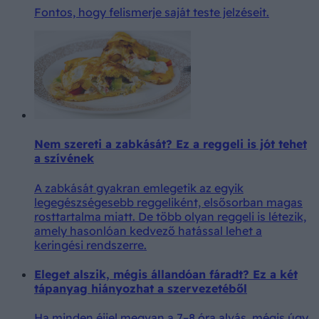
Fontos, hogy felismerje saját teste jelzéseit.
Nem szereti a zabkását? Ez a reggeli is jót tehet
a szívének
A zabkását gyakran emlegetik az egyik
legegészségesebb reggeliként, elsősorban magas
rosttartalma miatt. De több olyan reggeli is létezik,
amely hasonlóan kedvező hatással lehet a
keringési rendszerre.
Eleget alszik, mégis állandóan fáradt? Ez a két
tápanyag hiányozhat a szervezetéből
Ha minden éjjel megvan a 7–8 óra alvás, mégis úgy