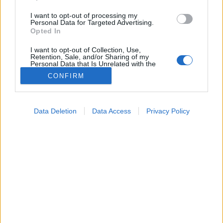
I want to opt-out of processing my
Personal Data for Targeted Advertising.
Opted In
I want to opt-out of Collection, Use,
Retention, Sale, and/or Sharing of my
Personal Data that Is Unrelated with the
Purposes for which it was collected.
CONFIRM
Opted Out
Google consents
Data Deletion
Data Access
Privacy Policy
I want to allow Google to enable storage
Vizsgálat
related to advertising like cookies on web or
2026. június 10. 19:54
device identifiers in apps.
Megosztás
Küldés
Küldés Messengeren
I want to allow my user data to be sent to
Google for online advertising purposes.
Tomanóczy Andrea
szerkesztő
I want to allow Google to send me
personalized advertising.
Nem csak bizonyos krónikus betegségek számítanak.
I want to allow Google to enable storage