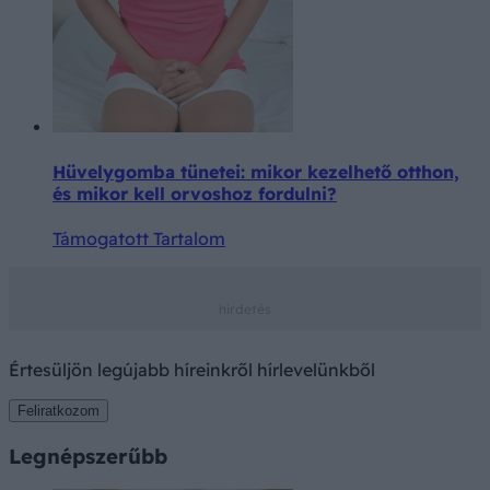
Hüvelygomba tünetei: mikor kezelhető otthon,
és mikor kell orvoshoz fordulni?
Támogatott Tartalom
Értesüljön legújabb híreinkről hírlevelünkből
Feliratkozom
Legnépszerűbb