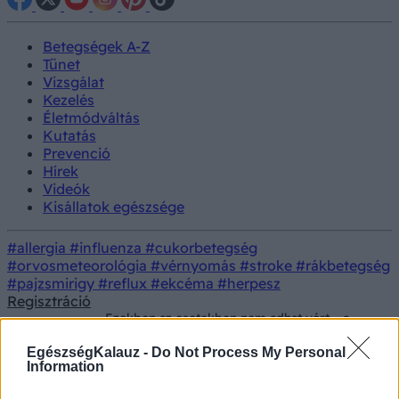
Betegségek A-Z
Tünet
Vizsgálat
Kezelés
Életmódváltás
Kutatás
Prevenció
Hírek
Videók
Kisállatok egészsége
#allergia
#influenza
#cukorbetegség
#orvosmeteorológia
#vérnyomás
#stroke
#rákbetegség
#pajzsmirigy
#reflux
#ekcéma
#herpesz
Regisztráció
Ezekben az esetekben nem adhat vért – a
Vizsgálat
véradás leggyakoribb kizáró okai, amelyeket
sokan nem ismernek
EgészségKalauz -
Do Not Process My Personal
Information
Ezekben az esetekben nem adhat