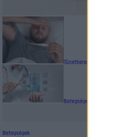
Tünetkereső
Betegségek A-Z
Betegségek