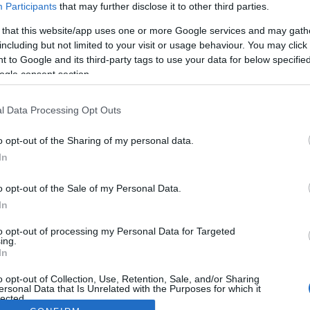
Participants
that may further disclose it to other third parties.
 that this website/app uses one or more Google services and may gath
including but not limited to your visit or usage behaviour. You may click 
 to Google and its third-party tags to use your data for below specifi
ogle consent section.
l Data Processing Opt Outs
o opt-out of the Sharing of my personal data.
In
o opt-out of the Sale of my Personal Data.
In
to opt-out of processing my Personal Data for Targeted
ing.
In
o opt-out of Collection, Use, Retention, Sale, and/or Sharing
ersonal Data that Is Unrelated with the Purposes for which it
lected.