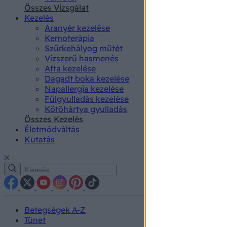
authenti
Összes Vizsgálat
Kezelés
Aranyér kezelése
Kemoterápia
Szürkehályog műtét
Vízszerű hasmenés
Afta kezelése
Dagadt boka kezelése
Napallergia kezelése
Fülgyulladás kezelése
Kötőhártya gyulladás
Összes Kezelés
Életmódváltás
Kutatás
Betegségek A-Z
Tünet