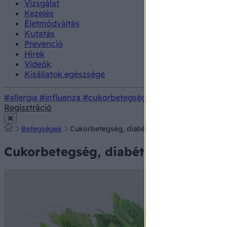
Vizsgálat
Kezelés
Életmódváltás
Kutatás
Prevenció
Hírek
Videók
Kisállatok egészsége
#allergia
#influenza
#cukorbetegség
#orvosmeteorológi
Regisztráció
Betegségek
Cukorbetegség, diabétesz - ez a 7 vitamin segí
Cukorbetegség, diabétesz - ez a 7 vi