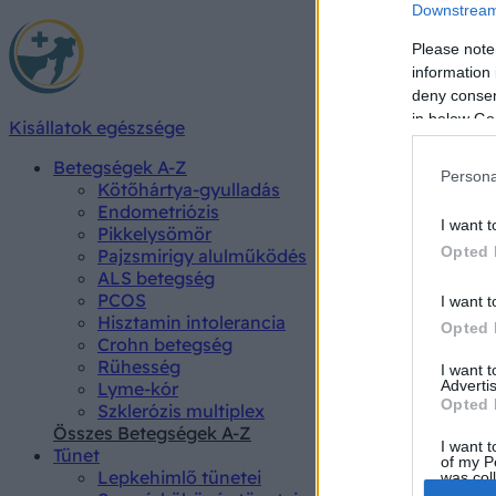
Downstream 
Please note
information 
deny consent
in below Go
Kisállatok egészsége
Betegségek A-Z
Persona
Kötőhártya-gyulladás
Endometriózis
I want t
Pikkelysömör
Opted 
Pajzsmirigy alulműködés
ALS betegség
PCOS
I want t
Hisztamin intolerancia
Opted 
Crohn betegség
Rühesség
I want 
Advertis
Lyme-kór
Opted 
Szklerózis multiplex
Összes Betegségek A-Z
I want t
Tünet
of my P
Lepkehimlő tünetei
was col