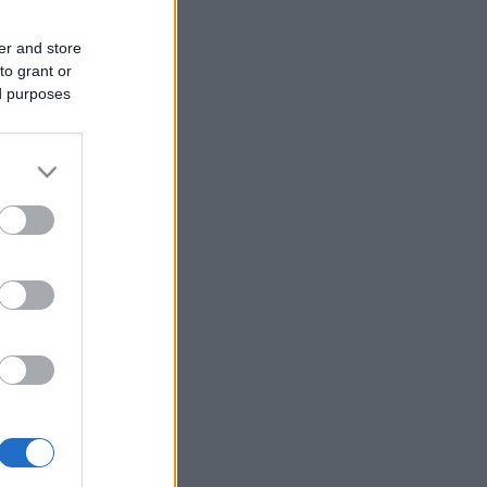
er and store
to grant or
ed purposes