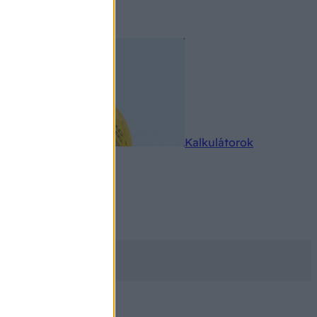
rkereső
Kalkulátorok