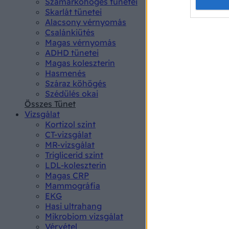
Opted 
Szamárköhögés tünetei
Skarlát tünetei
Alacsony vérnyomás
Google 
Csalánkiütés
Magas vérnyomás
I want t
ADHD tünetei
web or d
Magas koleszterin
Hasmenés
I want t
Száraz köhögés
purpose
Szédülés okai
Összes Tünet
I want 
Vizsgálat
Kortizol szint
I want t
CT-vizsgálat
web or d
MR-vizsgálat
Triglicerid szint
LDL-koleszterin
I want t
Magas CRP
or app.
Mammográfia
EKG
I want t
Hasi ultrahang
Mikrobiom vizsgálat
I want t
Vérvétel