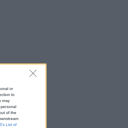
sonal or
ection to
ou may
 personal
out of the
 downstream
B’s List of