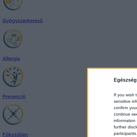
Gyógyszerkereső
Allergia
Egészség
If you wish 
Prevenció
sensitive in
confirm you
continue se
information 
further disc
participants
Fókuszban