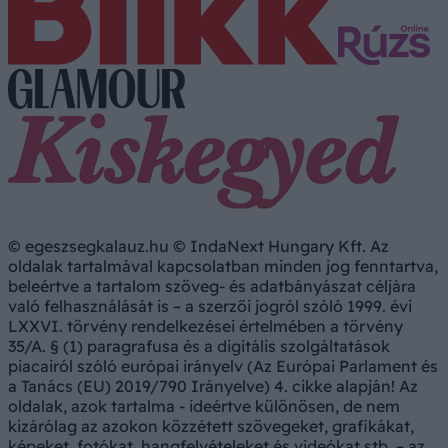
© egeszsegkalauz.hu © IndaNext Hungary Kft. Az
oldalak tartalmával kapcsolatban minden jog fenntartva,
beleértve a tartalom szöveg- és adatbányászat céljára
való felhasználását is – a szerzői jogról szóló 1999. évi
LXXVI. törvény rendelkezései értelmében a törvény
35/A. § (1) paragrafusa és a digitális szolgáltatások
piacairól szóló európai irányelv (Az Európai Parlament és
a Tanács (EU) 2019/790 Irányelve) 4. cikke alapján! Az
oldalak, azok tartalma - ideértve különösen, de nem
kizárólag az azokon közzétett szövegeket, grafikákat,
képeket, fotókat, hangfelvételeket és videókat stb. – az