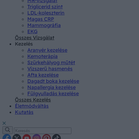
MR-vizsgálat
Triglicerid szint
LDL-koleszterin
Magas CRP
Mammográfia
EKG
Összes Vizsgálat
Kezelés
Aranyér kezelése
Kemoterápia
Szürkehályog műtét
Vízszerű hasmenés
Afta kezelése
Dagadt boka kezelése
Napallergia kezelése
Fülgyulladás kezelése
Összes Kezelés
Életmódváltás
Kutatás