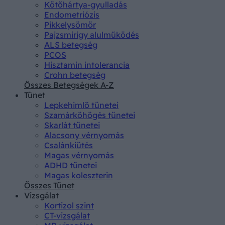
Kötőhártya-gyulladás
Endometriózis
Pikkelysömör
Pajzsmirigy alulműködés
ALS betegség
PCOS
Hisztamin intolerancia
Crohn betegség
Összes Betegségek A-Z
Tünet
Lepkehimlő tünetei
Szamárköhögés tünetei
Skarlát tünetei
Alacsony vérnyomás
Csalánkiütés
Magas vérnyomás
ADHD tünetei
Magas koleszterin
Összes Tünet
Vizsgálat
Kortizol szint
CT-vizsgálat