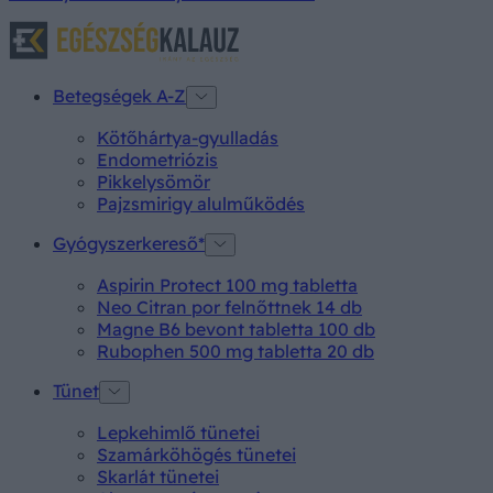
Betegségek A-Z
Kötőhártya-gyulladás
Endometriózis
Pikkelysömör
Pajzsmirigy alulműködés
Gyógyszerkereső*
Aspirin Protect 100 mg tabletta
Neo Citran por felnőttnek 14 db
Magne B6 bevont tabletta 100 db
Rubophen 500 mg tabletta 20 db
Tünet
Lepkehimlő tünetei
Szamárköhögés tünetei
Skarlát tünetei