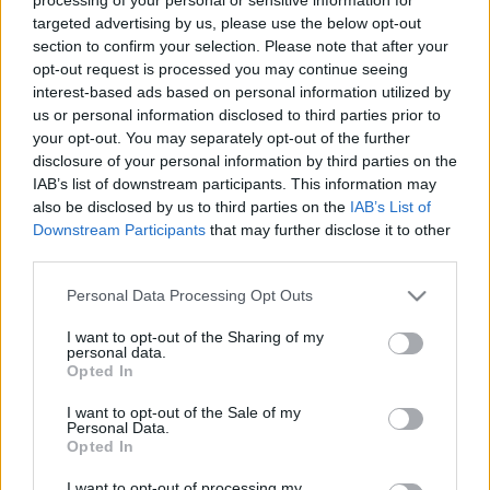
targeted advertising by us, please use the below opt-out
Gyomor- és
section to confirm your selection. Please note that after your
opt-out request is processed you may continue seeing
nyombélfekély
interest-based ads based on personal information utilized by
us or personal information disclosed to third parties prior to
your opt-out. You may separately opt-out of the further
Gyomorfekély, nyombélfekély:
disclosure of your personal information by third parties on the
tünetei, vizsgálata és kezelési
IAB’s list of downstream participants. This information may
also be disclosed by us to third parties on the
IAB’s List of
lehetőségei
Downstream Participants
that may further disclose it to other
third parties.
A fekély (ulkusz) a gyomorban vagy a
Please note that this website/app uses one or more Google
Personal Data Processing Opt Outs
nyombélben (a vékonybél első traktusa) kialakuló
services and may gather and store information including but
seb. Bár a gyomor- és nyombélfekély alapvetően
not limited to your visit or usage behaviour. You may click to
I want to opt-out of the Sharing of my
personal data.
grant or deny consent to Google and its third-party tags to
hasonlók, mégis vannak különbségek. A
Opted In
use your data for below specified purposes in below Google
vékonybélfekély sokkal gyakoribb mint a
consent section.
I want to opt-out of the Sale of my
gyomorfekély, és mindkettő a férfiaknál a
Personal Data.
Opted In
leggyakoribb. Általában egy fekély figyelhető
meg, de alkalmanként több is lehet és mérete a
I want to opt-out of processing my