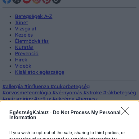
Betegségek A-Z
Tünet
Vizsgálat
Kezelés
Életmódváltás
Kutatás
Prevenció
Hírek
Videók
Kisállatok egészsége
#allergia
#influenza
#cukorbetegség
#orvosmeteorológia
#vérnyomás
#stroke
#rákbetegség
#pajzsmirigy
#reflux
#ekcéma
#herpesz
Regisztráció
EgészségKalauz -
Do Not Process My Personal
Information
If you wish to opt-out of the sale, sharing to third parties, or
Betegségek
Gyomor- és nyombélfekély
processing of your personal or sensitive information for