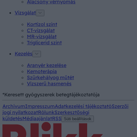
Alacsony vérnyomás
Vizsgálat
Kortizol szint
CT-vizsgálat
MR-vizsgálat
Triglicerid szint
Kezelés
Aranyér kezelése
Kemoterápia
Szürkehályog műtét
Vízszerű hasmenés
*Keresett gyógyszerek betegtájékoztatója
Archívum
Impresszum
Adatkezelési tájékoztató
Szerzői
jogi nyilatkozat
Rólunk
Szerkesztőségi
küldetés
Médiaajánlat
RSS
Süti beállítások