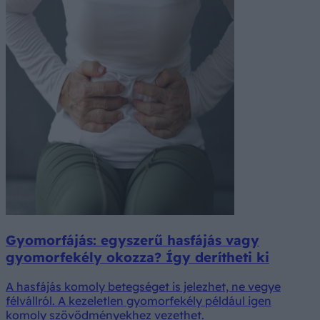
Gyomorfájás: egyszerű hasfájás vagy
gyomorfekély okozza? Így derítheti ki
A hasfájás komoly betegséget is jelezhet, ne vegye
félvállról. A kezeletlen gyomorfekély például igen
komoly szövődményekhez vezethet.