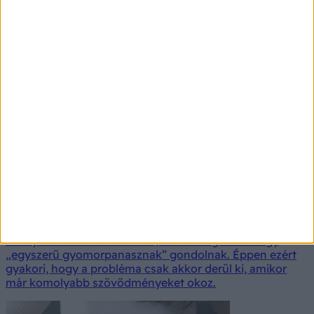
Ezek a kezdődő gyomorfekély tünetei –
sokan másnak tulajdonítják őket
A gyomorfekély ritkán jelentkezik egyik napról a
másikra. Többnyire lassan, alattomos tünetekkel indul,
amelyeket sokan stressznek, savtúltengésnek vagy
„egyszerű gyomorpanasznak” gondolnak. Éppen ezért
gyakori, hogy a probléma csak akkor derül ki, amikor
már komolyabb szövődményeket okoz.