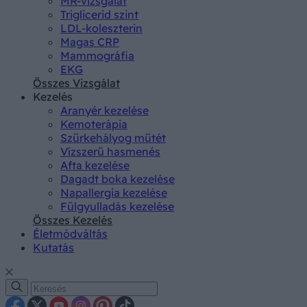
MR-vizsgálat
Triglicerid szint
LDL-koleszterin
Magas CRP
Mammográfia
EKG
Összes Vizsgálat
Kezelés
Aranyér kezelése
Kemoterápia
Szürkehályog műtét
Vízszerű hasmenés
Afta kezelése
Dagadt boka kezelése
Napallergia kezelése
Fülgyulladás kezelése
Összes Kezelés
Életmódváltás
Kutatás