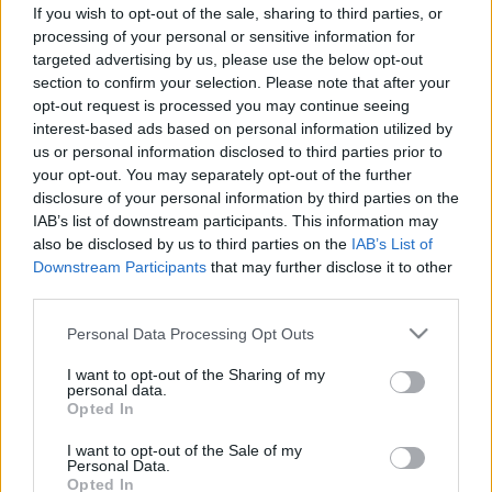
sokan túl későn veszik észre a
If you wish to opt-out of the sale, sharing to third parties, or
jeleit
processing of your personal or sensitive information for
targeted advertising by us, please use the below opt-out
section to confirm your selection. Please note that after your
opt-out request is processed you may continue seeing
interest-based ads based on personal information utilized by
us or personal information disclosed to third parties prior to
your opt-out. You may separately opt-out of the further
disclosure of your personal information by third parties on the
IAB’s list of downstream participants. This information may
also be disclosed by us to third parties on the
IAB’s List of
Downstream Participants
that may further disclose it to other
third parties.
Please note that this website/app uses one or more Google
Personal Data Processing Opt Outs
services and may gather and store information including but
not limited to your visit or usage behaviour. You may click to
I want to opt-out of the Sharing of my
personal data.
grant or deny consent to Google and its third-party tags to
Opted In
use your data for below specified purposes in below Google
consent section.
I want to opt-out of the Sale of my
Personal Data.
Opted In