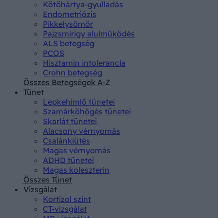
Kötőhártya-gyulladás
Endometriózis
Pikkelysömör
Pajzsmirigy alulműködés
ALS betegség
PCOS
Hisztamin intolerancia
Crohn betegség
Összes Betegségek A-Z
Tünet
Lepkehimlő tünetei
Szamárköhögés tünetei
Skarlát tünetei
Alacsony vérnyomás
Csalánkiütés
Magas vérnyomás
ADHD tünetei
Magas koleszterin
Összes Tünet
Vizsgálat
Kortizol szint
CT-vizsgálat