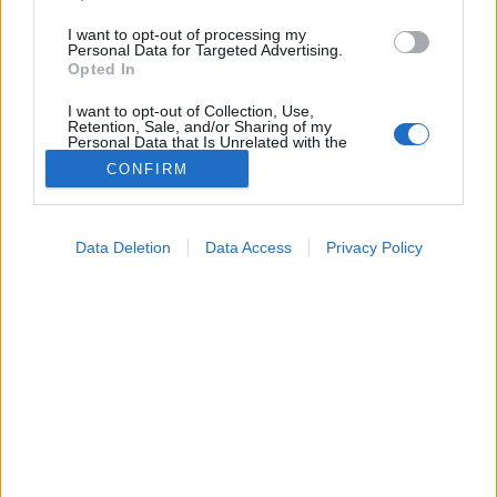
I want to opt-out of processing my
Personal Data for Targeted Advertising.
Opted In
I want to opt-out of Collection, Use,
Retention, Sale, and/or Sharing of my
Personal Data that Is Unrelated with the
Purposes for which it was collected.
CONFIRM
Opted Out
Betegségek
Google consents
2026. április 28. 18:24
Data Deletion
Data Access
Privacy Policy
Megosztás
Küldés
Küldés Messengeren
I want to allow Google to enable storage
related to advertising like cookies on web or
device identifiers in apps.
Tomanóczy Andrea
szerkesztő
I want to allow my user data to be sent to
Google for online advertising purposes.
I want to allow Google to send me
Az egyik tünete például az lehet, hogy légszomjat
personalized advertising.
érez a cipő felvétele során.
I want to allow Google to enable storage