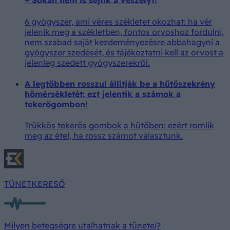
– Sokan nem is sejtik a veszélyt!
6 gyógyszer, ami véres székletet okozhat: ha vér
jelenik meg a székletben, fontos orvoshoz fordulni,
nem szabad saját kezdeményezésre abbahagyni a
gyógyszer szedését, és tájékoztatni kell az orvost a
jelenleg szedett gyógyszerekről.
A legtöbben rosszul állítják be a hűtőszekrény
hőmérsékletét: ezt jelentik a számok a
tekerőgombon!
Trükkös tekerős gombok a hűtőben: ezért romlik
meg az étel, ha rossz számot választunk.
TÜNETKERESŐ
Milyen betegségre utalhatnak a tünetei?