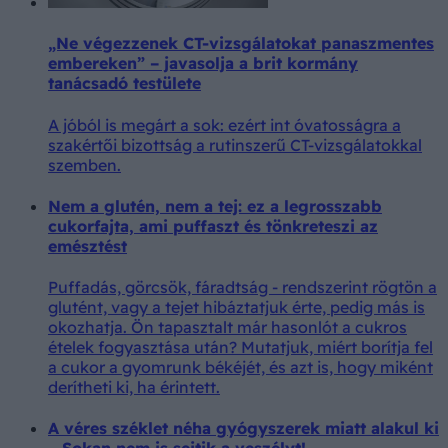
„Ne végezzenek CT-vizsgálatokat panaszmentes
embereken” – javasolja a brit kormány
tanácsadó testülete
A jóból is megárt a sok: ezért int óvatosságra a
szakértői bizottság a rutinszerű CT-vizsgálatokkal
szemben.
Nem a glutén, nem a tej: ez a legrosszabb
cukorfajta, ami puffaszt és tönkreteszi az
emésztést
Puffadás, görcsök, fáradtság - rendszerint rögtön a
glutént, vagy a tejet hibáztatjuk érte, pedig más is
okozhatja. Ön tapasztalt már hasonlót a cukros
ételek fogyasztása után? Mutatjuk, miért borítja fel
a cukor a gyomrunk békéjét, és azt is, hogy miként
derítheti ki, ha érintett.
A véres széklet néha gyógyszerek miatt alakul ki