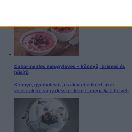
okból nem tudják megfelelően továbbítani az
érzékelésért felelős jeleket. Hogy ez miért történik,
annak számos oka lehet.
Cukormentes meggyleves – könnyű, krémes és
hűsítő
Könnyű, gyümölcsös, és akár ebédként, akár
vacsoraként vagy desszertként is megállja a helyét.