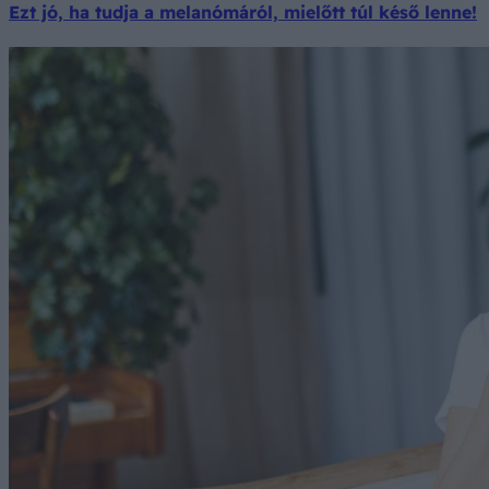
Ezt jó, ha tudja a melanómáról, mielőtt túl késő lenne!