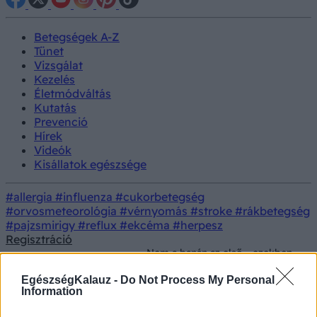
Betegségek A-Z
Tünet
Vizsgálat
Kezelés
Életmódváltás
Kutatás
Prevenció
Hírek
Videók
Kisállatok egészsége
#allergia
#influenza
#cukorbetegség
#orvosmeteorológia
#vérnyomás
#stroke
#rákbetegség
#pajzsmirigy
#reflux
#ekcéma
#herpesz
Regisztráció
Nem a banán az első - ezekben
Életmód
Táplálkozás
a gyümölcsökben még több
rost lehet
EgészségKalauz -
Do Not Process My Personal
Information
Nem a banán az első - ezekben a