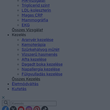
MR-vizsgálat
Triglicerid szint
LDL-koleszterin
Magas CRP
Mammográfia
EKG
Összes Vizsgálat
Kezelés
Aranyér kezelése
Kemoterápia
Szürkehályog műtét
Vízszerű hasmenés
Afta kezelése
Dagadt boka kezelése
Napallergia kezelése
Fülgyulladás kezelése
Összes Kezelés
Életmódváltás
Kutatás