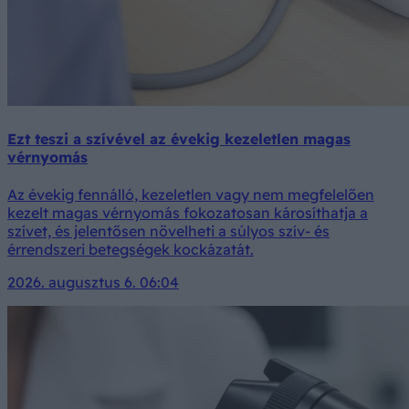
Ezt teszi a szívével az évekig kezeletlen magas
vérnyomás
Az évekig fennálló, kezeletlen vagy nem megfelelően
kezelt magas vérnyomás fokozatosan károsíthatja a
szívet, és jelentősen növelheti a súlyos szív- és
érrendszeri betegségek kockázatát.
2026. augusztus 6. 06:04