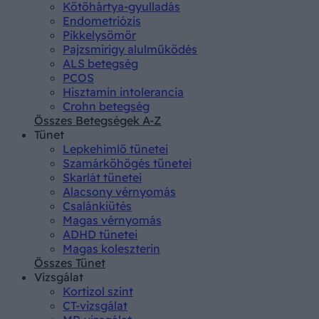
Kötőhártya-gyulladás
Endometriózis
Pikkelysömör
Pajzsmirigy alulműködés
ALS betegség
PCOS
Hisztamin intolerancia
Crohn betegség
Összes Betegségek A-Z
Tünet
Lepkehimlő tünetei
Szamárköhögés tünetei
Skarlát tünetei
Alacsony vérnyomás
Csalánkiütés
Magas vérnyomás
ADHD tünetei
Magas koleszterin
Összes Tünet
Vizsgálat
Kortizol szint
CT-vizsgálat