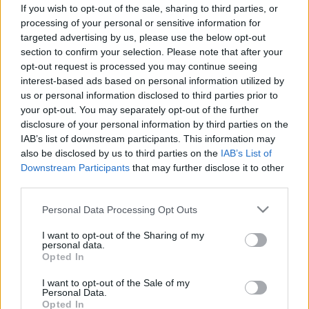
gyümölcsökben még több rost
If you wish to opt-out of the sale, sharing to third parties, or
processing of your personal or sensitive information for
lehet
targeted advertising by us, please use the below opt-out
section to confirm your selection. Please note that after your
opt-out request is processed you may continue seeing
interest-based ads based on personal information utilized by
us or personal information disclosed to third parties prior to
your opt-out. You may separately opt-out of the further
disclosure of your personal information by third parties on the
IAB’s list of downstream participants. This information may
also be disclosed by us to third parties on the
IAB’s List of
Downstream Participants
that may further disclose it to other
third parties.
Please note that this website/app uses one or more Google
Personal Data Processing Opt Outs
services and may gather and store information including but
not limited to your visit or usage behaviour. You may click to
I want to opt-out of the Sharing of my
personal data.
grant or deny consent to Google and its third-party tags to
Opted In
use your data for below specified purposes in below Google
consent section.
I want to opt-out of the Sale of my
Personal Data.
Opted In