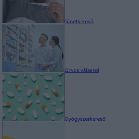
Tünetkereső
Orvos válaszol
Gyógyszerkereső