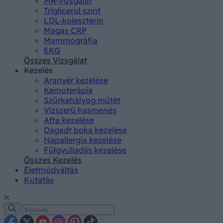
MR-vizsgálat
Triglicerid szint
LDL-koleszterin
Magas CRP
Mammográfia
EKG
Összes Vizsgálat
Kezelés
Aranyér kezelése
Kemoterápia
Szürkehályog műtét
Vízszerű hasmenés
Afta kezelése
Dagadt boka kezelése
Napallergia kezelése
Fülgyulladás kezelése
Összes Kezelés
Életmódváltás
Kutatás