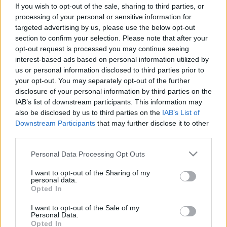
If you wish to opt-out of the sale, sharing to third parties, or
agyat
processing of your personal or sensitive information for
Demencia ellen táplálkozással: a
targeted advertising by us, please use the below opt-out
section to confirm your selection. Please note that after your
neurológusok elárulták, melyik az
opt-out request is processed you may continue seeing
a 3 étel, ami segít megvédeni az
interest-based ads based on personal information utilized by
us or personal information disclosed to third parties prior to
idős agyat
your opt-out. You may separately opt-out of the further
disclosure of your personal information by third parties on the
IAB’s list of downstream participants. This information may
also be disclosed by us to third parties on the
IAB’s List of
Downstream Participants
that may further disclose it to other
third parties.
Please note that this website/app uses one or more Google
Personal Data Processing Opt Outs
services and may gather and store information including but
not limited to your visit or usage behaviour. You may click to
I want to opt-out of the Sharing of my
personal data.
grant or deny consent to Google and its third-party tags to
Opted In
use your data for below specified purposes in below Google
consent section.
I want to opt-out of the Sale of my
Personal Data.
Opted In