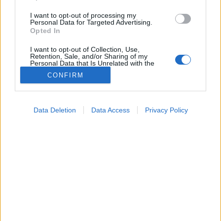
I want to opt-out of processing my
Personal Data for Targeted Advertising.
Opted In
I want to opt-out of Collection, Use,
Retention, Sale, and/or Sharing of my
Personal Data that Is Unrelated with the
Purposes for which it was collected.
CONFIRM
Opted Out
Google consents
Data Deletion
Data Access
Privacy Policy
I want to allow Google to enable storage
related to advertising like cookies on web or
device identifiers in apps.
Táplálkozás
I want to allow my user data to be sent to
2026. június 06. 06:14
Google for online advertising purposes.
Megosztás
Küldés
Küldés Messengeren
I want to allow Google to send me
personalized advertising.
PTA
szerző
I want to allow Google to enable storage