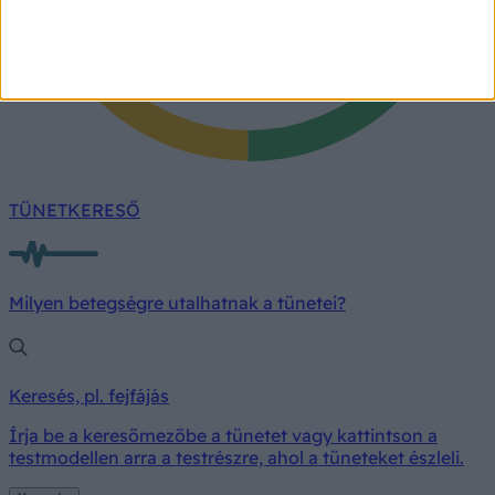
TÜNETKERESŐ
Milyen betegségre utalhatnak a tünetei?
Keresés, pl. fejfájás
Írja be a keresőmezőbe a tünetet vagy kattintson a
testmodellen arra a testrészre, ahol a tüneteket észleli.