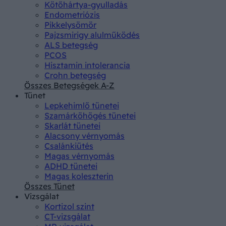
Kötőhártya-gyulladás
Endometriózis
Pikkelysömör
Pajzsmirigy alulműködés
ALS betegség
PCOS
Hisztamin intolerancia
Crohn betegség
Összes Betegségek A-Z
Tünet
Lepkehimlő tünetei
Szamárköhögés tünetei
Skarlát tünetei
Alacsony vérnyomás
Csalánkiütés
Magas vérnyomás
ADHD tünetei
Magas koleszterin
Összes Tünet
Vizsgálat
Kortizol szint
CT-vizsgálat