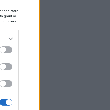
er and store
to grant or
ed purposes