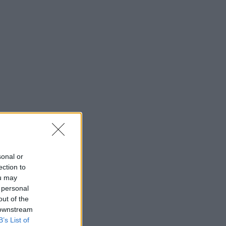
sonal or
ection to
ou may
 personal
out of the
 downstream
B’s List of