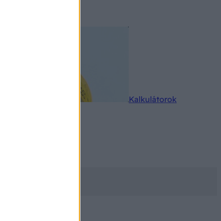
rkereső
Kalkulátorok