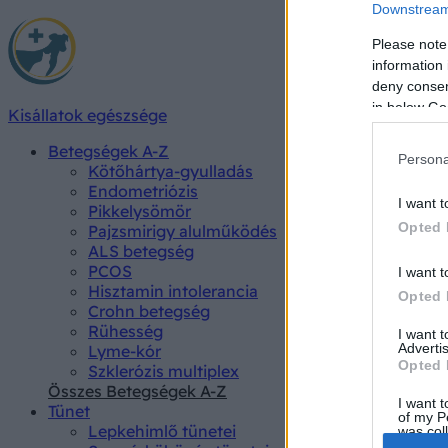
Downstream 
Please note
information 
deny consent
in below Go
Kisállatok egészsége
Betegségek A-Z
Persona
Kötőhártya-gyulladás
Endometriózis
I want t
Pikkelysömör
Opted 
Pajzsmirigy alulműködés
ALS betegség
PCOS
I want t
Hisztamin intolerancia
Opted 
Crohn betegség
Rühesség
I want 
Advertis
Lyme-kór
Opted 
Szklerózis multiplex
Összes Betegségek A-Z
I want t
Tünet
of my P
Lepkehimlő tünetei
was col