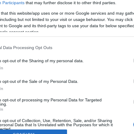
Participants
that may further disclose it to other third parties.
 that this website/app uses one or more Google services and may gath
including but not limited to your visit or usage behaviour. You may click 
 to Google and its third-party tags to use your data for below specifi
ogle consent section.
l Data Processing Opt Outs
o opt-out of the Sharing of my personal data.
In
o opt-out of the Sale of my Personal Data.
In
to opt-out of processing my Personal Data for Targeted
ing.
In
o opt-out of Collection, Use, Retention, Sale, and/or Sharing
ersonal Data that Is Unrelated with the Purposes for which it
lected.