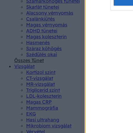
Opted 
Szamárköhögés tünetei
Skarlát tünetei
Alacsony vérnyomás
Google 
Csalánkiütés
Magas vérnyomás
I want t
ADHD tünetei
web or d
Magas koleszterin
Hasmenés
I want t
Száraz köhögés
purpose
Szédülés okai
Összes Tünet
I want 
Vizsgálat
Kortizol szint
I want t
CT-vizsgálat
web or d
MR-vizsgálat
Triglicerid szint
LDL-koleszterin
I want t
Magas CRP
or app.
Mammográfia
EKG
I want t
Hasi ultrahang
Mikrobiom vizsgálat
I want t
Vérvétel