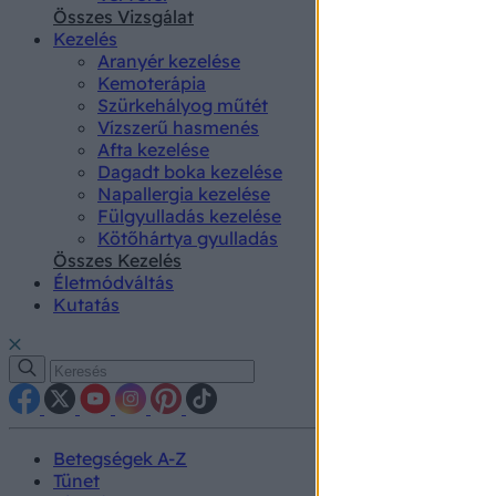
authenti
Összes Vizsgálat
Kezelés
Aranyér kezelése
Kemoterápia
Szürkehályog műtét
Vízszerű hasmenés
Afta kezelése
Dagadt boka kezelése
Napallergia kezelése
Fülgyulladás kezelése
Kötőhártya gyulladás
Összes Kezelés
Életmódváltás
Kutatás
Betegségek A-Z
Tünet