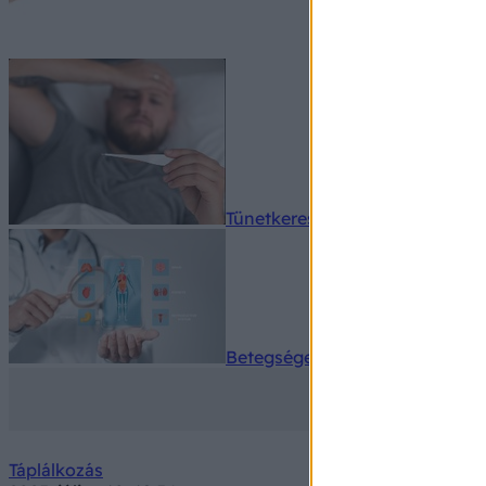
Tünetkereső
Betegségek A-Z
Táplálkozás