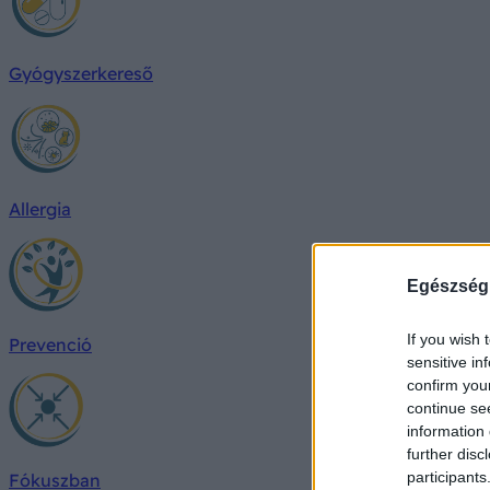
Gyógyszerkereső
Allergia
Egészség
If you wish 
Prevenció
sensitive in
confirm you
continue se
information 
further disc
participants
Fókuszban