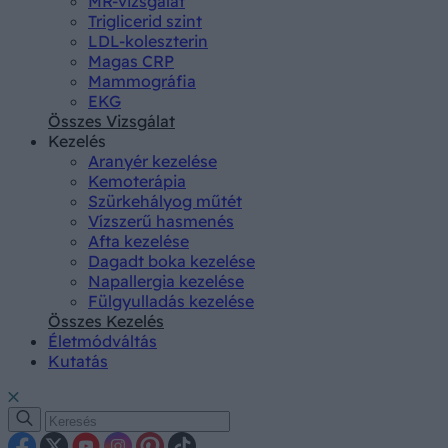
MR-vizsgálat
Triglicerid szint
LDL-koleszterin
Magas CRP
Mammográfia
EKG
Összes Vizsgálat
Kezelés
Aranyér kezelése
Kemoterápia
Szürkehályog műtét
Vízszerű hasmenés
Afta kezelése
Dagadt boka kezelése
Napallergia kezelése
Fülgyulladás kezelése
Összes Kezelés
Életmódváltás
Kutatás