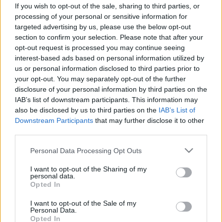
szezonális allergia nem csak az
If you wish to opt-out of the sale, sharing to third parties, or
orrot érintheti!
processing of your personal or sensitive information for
targeted advertising by us, please use the below opt-out
section to confirm your selection. Please note that after your
opt-out request is processed you may continue seeing
interest-based ads based on personal information utilized by
us or personal information disclosed to third parties prior to
your opt-out. You may separately opt-out of the further
disclosure of your personal information by third parties on the
IAB’s list of downstream participants. This information may
also be disclosed by us to third parties on the
IAB’s List of
Downstream Participants
that may further disclose it to other
third parties.
Please note that this website/app uses one or more Google
Personal Data Processing Opt Outs
services and may gather and store information including but
not limited to your visit or usage behaviour. You may click to
I want to opt-out of the Sharing of my
personal data.
grant or deny consent to Google and its third-party tags to
Opted In
use your data for below specified purposes in below Google
consent section.
I want to opt-out of the Sale of my
Personal Data.
Opted In