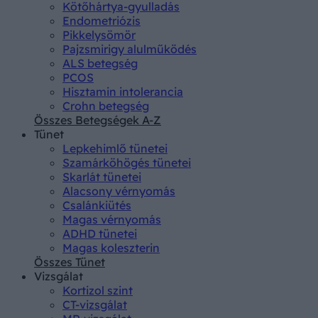
Kötőhártya-gyulladás
Endometriózis
Pikkelysömör
Pajzsmirigy alulműködés
ALS betegség
PCOS
Hisztamin intolerancia
Crohn betegség
Összes Betegségek A-Z
Tünet
Lepkehimlő tünetei
Szamárköhögés tünetei
Skarlát tünetei
Alacsony vérnyomás
Csalánkiütés
Magas vérnyomás
ADHD tünetei
Magas koleszterin
Összes Tünet
Vizsgálat
Kortizol szint
CT-vizsgálat