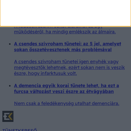
megfelelő tárolására.
Ezt jelenti az, ha mindig emlékszik az álmaira
A tudósok szerint sokat elárulhat az agy
működéséről, ha mindig emlékszik az álmaira.
A csendes szívroham tünetei: az 5 jel, amelyet
sokan összetévesztenek más problémával
A csendes szívroham tünetei igen enyhék vagy
megtévesztők lehetnek, ezért sokan nem is veszik
észre, hogy infarktusuk volt.
A demencia egyik korai tünete lehet, ha ezt a
furcsa változást veszi észre az étvágyában
Nem csak a feledékenység utalhat demenciára.
TÜNETKERESŐ