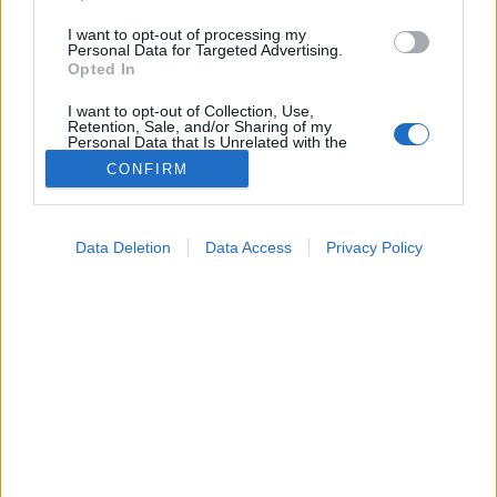
I want to opt-out of processing my
Personal Data for Targeted Advertising.
Opted In
I want to opt-out of Collection, Use,
Retention, Sale, and/or Sharing of my
Personal Data that Is Unrelated with the
Purposes for which it was collected.
CONFIRM
Opted Out
Betegségek
Google consents
2025. július 10. 18:24
Data Deletion
Data Access
Privacy Policy
Megosztás
Küldés
Küldés Messengeren
I want to allow Google to enable storage
related to advertising like cookies on web or
device identifiers in apps.
Tomanóczy Andrea
szerkesztő
I want to allow my user data to be sent to
Google for online advertising purposes.
I want to allow Google to send me
A testünk minden részén lehetnek allergiás reakciók –
personalized advertising.
még ott is, ahol a legkevésbé számítunk rá.
I want to allow Google to enable storage