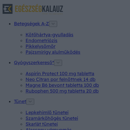
Betegségek A-Z
Kötőhártya-gyulladás
Endometriózis
Pikkelysömör
Pajzsmirigy alulműködés
Gyógyszerkereső*
Aspirin Protect 100 mg tabletta
Neo Citran por felnőttnek 14 db
Magne B6 bevont tabletta 100 db
Rubophen 500 mg tabletta 20 db
Tünet
Lepkehimlő tünetei
Szamárköhögés tünetei
Skarlát tünetei
Alacsony vérnyomás