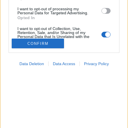
I want to opt-out of processing my
Personal Data for Targeted Advertising.
Opted In
I want to opt-out of Collection, Use,
Retention, Sale, and/or Sharing of my
Personal Data that Is Unrelated with the
Purposes for which it was collected.
CONFIRM
Opted Out
Dietetika
2022. május 17. 20:04
Google consents
Megosztás
Küldés
Küldés Messengeren
Data Deletion
Data Access
Privacy Policy
I want to allow Google to enable storage
related to advertising like cookies on web or
Az eper nagy mértékben hozzájárulhat ahhoz, hogy a
device identifiers in apps.
szívünk és az ereink sokáig egészségesek
I want to allow my user data to be sent to
maradjanak.
Google for online advertising purposes.
I want to allow Google to send me
personalized advertising.
I want to allow Google to enable storage