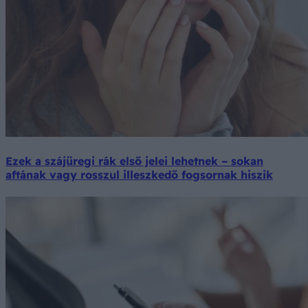
Ezek a szájüregi rák első jelei lehetnek – sokan
aftának vagy rosszul illeszkedő fogsornak hiszik