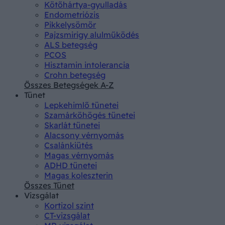
Kötőhártya-gyulladás
Endometriózis
Pikkelysömör
Pajzsmirigy alulműködés
ALS betegség
PCOS
Hisztamin intolerancia
Crohn betegség
Összes Betegségek A-Z
Tünet
Lepkehimlő tünetei
Szamárköhögés tünetei
Skarlát tünetei
Alacsony vérnyomás
Csalánkiütés
Magas vérnyomás
ADHD tünetei
Magas koleszterin
Összes Tünet
Vizsgálat
Kortizol szint
CT-vizsgálat