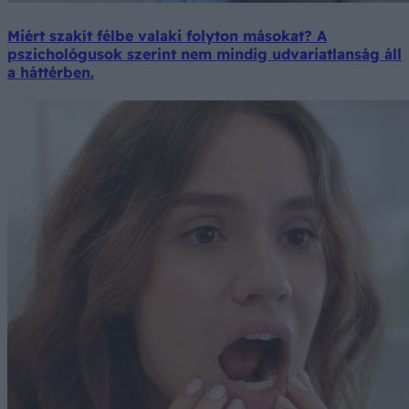
Miért szakít félbe valaki folyton másokat? A
pszichológusok szerint nem mindig udvariatlanság áll
a háttérben.