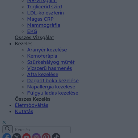
MR-vizsgálat
Triglicerid szint
LDL-koleszterin
Magas CRP
Mammográfia
EKG
Összes Vizsgálat
Kezelés
Aranyér kezelése
Kemoterápia
Szürkehályog műtét
Vízszerű hasmenés
Afta kezelése
Dagadt boka kezelése
Napallergia kezelése
Fülgyulladás kezelése
Összes Kezelés
Életmódváltás
Kutatás