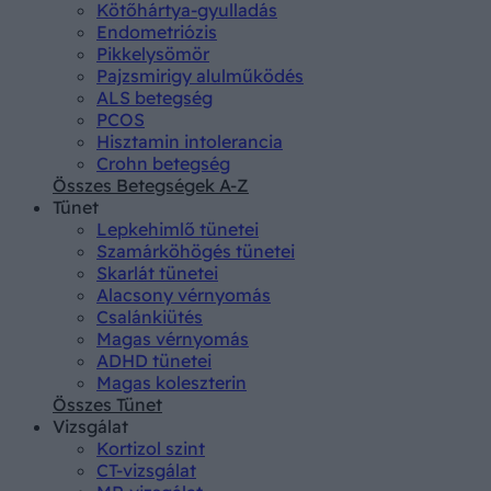
Kötőhártya-gyulladás
Endometriózis
Pikkelysömör
Pajzsmirigy alulműködés
ALS betegség
PCOS
Hisztamin intolerancia
Crohn betegség
Összes Betegségek A-Z
Tünet
Lepkehimlő tünetei
Szamárköhögés tünetei
Skarlát tünetei
Alacsony vérnyomás
Csalánkiütés
Magas vérnyomás
ADHD tünetei
Magas koleszterin
Összes Tünet
Vizsgálat
Kortizol szint
CT-vizsgálat