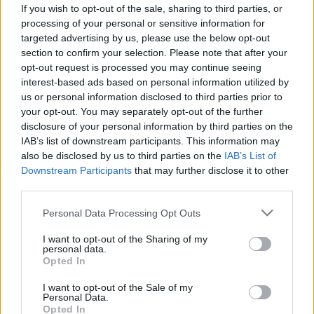
Sportszív: csúcsteljesítmény vagy
If you wish to opt-out of the sale, sharing to third parties, or
kóros elváltozás? Sokan rosszul
processing of your personal or sensitive information for
targeted advertising by us, please use the below opt-out
tudják
section to confirm your selection. Please note that after your
opt-out request is processed you may continue seeing
interest-based ads based on personal information utilized by
us or personal information disclosed to third parties prior to
your opt-out. You may separately opt-out of the further
disclosure of your personal information by third parties on the
IAB’s list of downstream participants. This information may
also be disclosed by us to third parties on the
IAB’s List of
Downstream Participants
that may further disclose it to other
third parties.
Please note that this website/app uses one or more Google
Personal Data Processing Opt Outs
services and may gather and store information including but
not limited to your visit or usage behaviour. You may click to
I want to opt-out of the Sharing of my
personal data.
grant or deny consent to Google and its third-party tags to
Opted In
use your data for below specified purposes in below Google
consent section.
I want to opt-out of the Sale of my
Personal Data.
Opted In