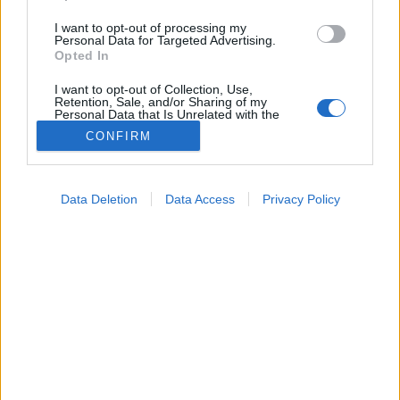
I want to opt-out of processing my
Personal Data for Targeted Advertising.
Opted In
I want to opt-out of Collection, Use,
Retention, Sale, and/or Sharing of my
Personal Data that Is Unrelated with the
Purposes for which it was collected.
CONFIRM
Opted Out
Google consents
Data Deletion
Data Access
Privacy Policy
Testmozgás
I want to allow Google to enable storage
2026. március 23. 15:24
related to advertising like cookies on web or
Megosztás
Küldés
Küldés Messengeren
device identifiers in apps.
I want to allow my user data to be sent to
PTA
Google for online advertising purposes.
szerző
I want to allow Google to send me
personalized advertising.
Túlméretezett motor a mellkasban: kell-e félnünk a
I want to allow Google to enable storage