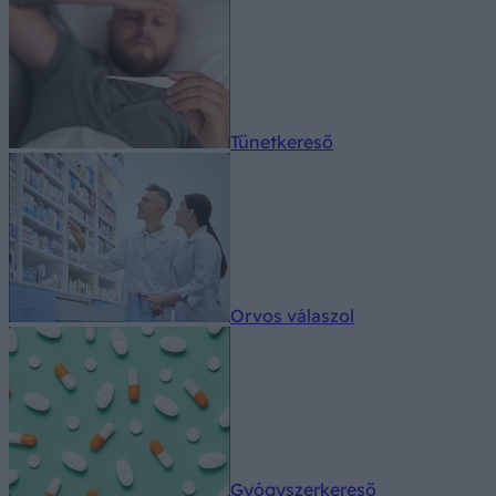
Tünetkereső
Orvos válaszol
Gyógyszerkereső