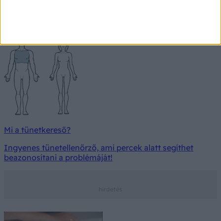
Írja be a keresőmezőbe a tünetet vagy kattintson a
testmodellen arra a testrészre, ahol a tüneteket észleli.
Keresés
Mi a tünetkereső?
Ingyenes tünetellenőrző, ami percek alatt segíthet
beazonosítani a problémáját!