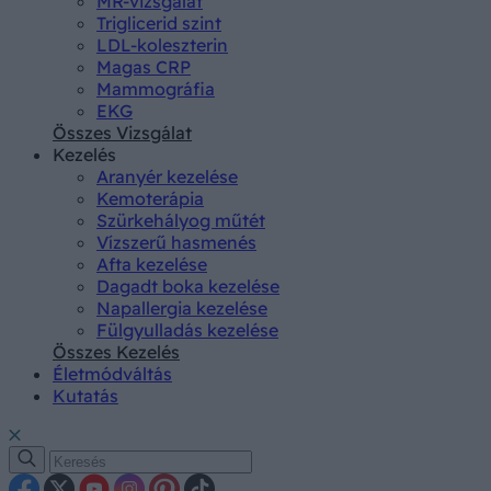
MR-vizsgálat
Triglicerid szint
LDL-koleszterin
Magas CRP
Mammográfia
EKG
Összes Vizsgálat
Kezelés
Aranyér kezelése
Kemoterápia
Szürkehályog műtét
Vízszerű hasmenés
Afta kezelése
Dagadt boka kezelése
Napallergia kezelése
Fülgyulladás kezelése
Összes Kezelés
Életmódváltás
Kutatás