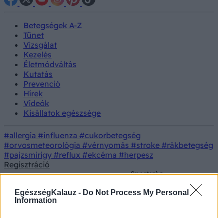
Betegségek A-Z
Tünet
Vizsgálat
Kezelés
Életmódváltás
Kutatás
Prevenció
Hírek
Videók
Kisállatok egészsége
#allergia
#influenza
#cukorbetegség
#orvosmeteorológia
#vérnyomás
#stroke
#rákbetegség
#pajzsmirigy
#reflux
#ekcéma
#herpesz
Regisztráció
Sportszív:
csúcsteljesítmény
Életmódorvoslás
Testmozgás
vagy kóros elváltozás?
EgészségKalauz -
Do Not Process My Personal
Sokan rosszul tudják
Information