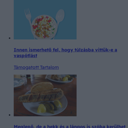
Innen ismerhető fel, hogy túlzásba vittük-e a
vaspótlást
Támogatott Tartalom
Meglepő, de a hekk és a lángos is szóba kerülhet