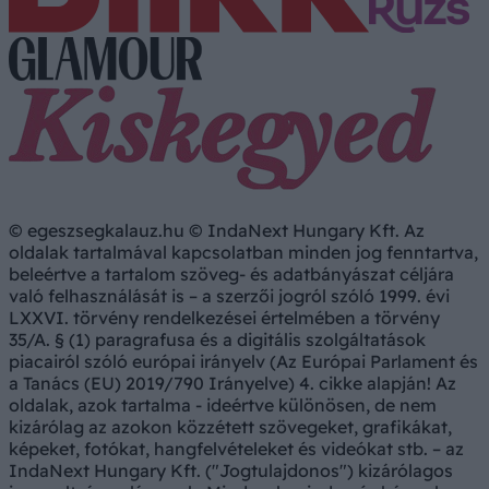
© egeszsegkalauz.hu © IndaNext Hungary Kft. Az
oldalak tartalmával kapcsolatban minden jog fenntartva,
beleértve a tartalom szöveg- és adatbányászat céljára
való felhasználását is – a szerzői jogról szóló 1999. évi
LXXVI. törvény rendelkezései értelmében a törvény
35/A. § (1) paragrafusa és a digitális szolgáltatások
piacairól szóló európai irányelv (Az Európai Parlament és
a Tanács (EU) 2019/790 Irányelve) 4. cikke alapján! Az
oldalak, azok tartalma - ideértve különösen, de nem
kizárólag az azokon közzétett szövegeket, grafikákat,
képeket, fotókat, hangfelvételeket és videókat stb. – az
IndaNext Hungary Kft. ("Jogtulajdonos") kizárólagos