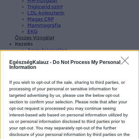
MR-vizsgálat
Triglicerid szint
LDL-koleszterin
Magas CRP
Mammográfia
EKG
Összes Vizsgálat
Kezelés
Aranyér kezelése
Kemoterápia
Szürkehályog műtét
EgészségKalauz -
Do Not Process My Personal
Information
Vízszerű hasmenés
Afta kezelése
Dagadt boka kezelése
If you wish to opt-out of the sale, sharing to third parties, or
Napallergia kezelése
processing of your personal or sensitive information for
Fülgyulladás kezelése
targeted advertising by us, please use the below opt-out
Összes Kezelés
section to confirm your selection. Please note that after your
Életmódváltás
opt-out request is processed you may continue seeing
Kutatás
interest-based ads based on personal information utilized by
us or personal information disclosed to third parties prior to
your opt-out. You may separately opt-out of the further
disclosure of your personal information by third parties on the