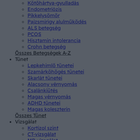
Kötőhártya-gyulladás
Endometriózis
Pikkelysömör
Pajzsmirigy alulműködés
ALS betegség
PCOS
Hisztamin intolerancia
Crohn betegség
Összes Betegségek A-Z
Tünet
Lepkehimlő tünetei
Szamárköhögés tünetei
Skarlát tünetei
Alacsony vérnyomás
Csalánkiütés
Magas vérnyomás
ADHD tünetei
Magas koleszterin
Összes Tünet
Vizsgálat
Kortizol szint
CT-vizsgálat