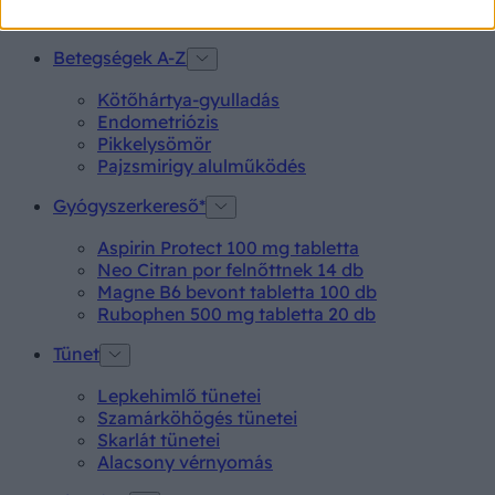
Betegségek A-Z
Kötőhártya-gyulladás
Endometriózis
Pikkelysömör
Pajzsmirigy alulműködés
Gyógyszerkereső*
Aspirin Protect 100 mg tabletta
Neo Citran por felnőttnek 14 db
Magne B6 bevont tabletta 100 db
Rubophen 500 mg tabletta 20 db
Tünet
Lepkehimlő tünetei
Szamárköhögés tünetei
Skarlát tünetei
Alacsony vérnyomás