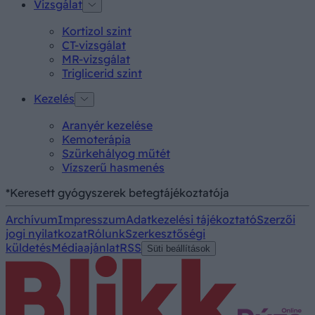
Vizsgálat
Kortizol szint
CT-vizsgálat
MR-vizsgálat
Triglicerid szint
Kezelés
Aranyér kezelése
Kemoterápia
Szürkehályog műtét
Vízszerű hasmenés
*Keresett gyógyszerek betegtájékoztatója
Archívum
Impresszum
Adatkezelési tájékoztató
Szerzői
jogi nyilatkozat
Rólunk
Szerkesztőségi
küldetés
Médiaajánlat
RSS
Süti beállítások