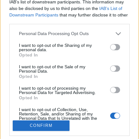
IAB’s list of downstream participants. This information may
also be disclosed by us to third parties on the
IAB’s List of
Downstream Participants
that may further disclose it to other
Betegségek A-Z
third parties.
Tünet
Vizsgálat
Please note that this website/app uses one or more Google
Personal Data Processing Opt Outs
Kezelés
services and may gather and store information including but
Életmódváltás
not limited to your visit or usage behaviour. You may click to
I want to opt-out of the Sharing of my
Kutatás
personal data.
grant or deny consent to Google and its third-party tags to
Prevenció
Opted In
use your data for below specified purposes in below Google
Hírek
consent section.
Videók
I want to opt-out of the Sale of my
Personal Data.
Kisállatok egészsége
Opted In
#allergia
#influenza
#cukorbetegség
I want to opt-out of processing my
#orvosmeteorológia
#vérnyomás
#stroke
#rákbetegség
Personal Data for Targeted Advertising.
Opted In
#pajzsmirigy
#reflux
#ekcéma
#herpesz
Regisztráció
I want to opt-out of Collection, Use,
Retention, Sale, and/or Sharing of my
Personal Data that Is Unrelated with the
Purposes for which it was collected.
CONFIRM
Opted Out
Tünet
Éjszakai felriadás